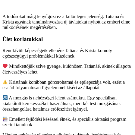
A tudósokat máig lenyűgözi ez a különleges jelenség. Tatiana és
Krista agyának tanulmányozása új távlatokat nyitott az emberi elme
működésének megértésében.
Élet korlátokkal
Rendkívüli képességeik ellenére Tatiana és Krista komoly
egészségügyi problémákkal küzdenek.
Mindkettőjük szíve gyenge, különösen Tatianáé, akinek állapota
életveszélyes lehet.
Kristának korábban görcsrohamai és epilepsziája volt, ezért a
család folyamatosan figyelemmel kíséri az állapotát.
A mozgás is nehézséget jelent számukra. Egy speciálisan
kialakított kerekesszéket használnak, mert két test mozgásának
összehangolása hatalmas erőfeszítést igényel.
Emellett fejlődési késéssel élnek, és speciális oktatási program
szerint tanulnak.
Minden nehézség ellenére a nővérek vidámak, barátságosak és