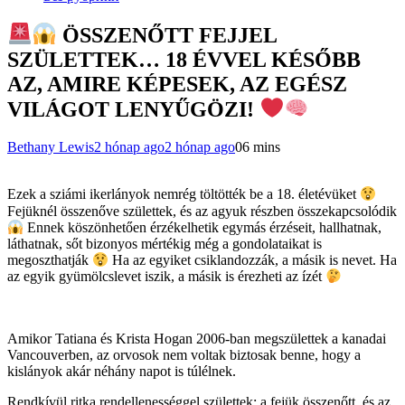
ÖSSZENŐTT FEJJEL
SZÜLETTEK… 18 ÉVVEL KÉSŐBB
AZ, AMIRE KÉPESEK, AZ EGÉSZ
VILÁGOT LENYŰGÖZI!
Bethany Lewis
2 hónap ago
2 hónap ago
0
6 mins
Ezek a sziámi ikerlányok nemrég töltötték be a 18. életévüket
Fejüknél összenőve születtek, és az agyuk részben összekapcsolódik
Ennek köszönhetően érzékelhetik egymás érzéseit, hallhatnak,
láthatnak, sőt bizonyos mértékig még a gondolataikat is
megoszthatják
Ha az egyiket csiklandozzák, a másik is nevet. Ha
az egyik gyümölcslevet iszik, a másik is érezheti az ízét
Amikor Tatiana és Krista Hogan 2006-ban megszülettek a kanadai
Vancouverben, az orvosok nem voltak biztosak benne, hogy a
kislányok akár néhány napot is túlélnek.
Rendkívül ritka rendellenességgel születtek: a fejük összenőtt, és az