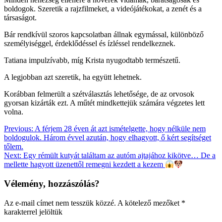
boldogok. Szeretik a rajzfilmeket, a videójátékokat, a zenét és a
társaságot.
Bár rendkívül szoros kapcsolatban állnak egymással, különböző
személyiséggel, érdeklődéssel és ízléssel rendelkeznek.
Tatiana impulzívabb, míg Krista nyugodtabb természetű.
A legjobban azt szeretik, ha együtt lehetnek.
Korábban felmerült a szétválasztás lehetősége, de az orvosok
gyorsan kizárták ezt. A műtét mindkettejük számára végzetes lett
volna.
Bejegyzés
Previous:
A férjem 28 éven át azt ismételgette, hogy nélküle nem
boldogulok. Három évvel azután, hogy elhagyott, ő kért segítséget
navigáció
tőlem.
Next:
Egy rémült kutyát találtam az autóm ajtajához kikötve… De a
mellette hagyott üzenettől remegni kezdett a kezem
Vélemény, hozzászólás?
Az e-mail címet nem tesszük közzé.
A kötelező mezőket
*
karakterrel jelöltük