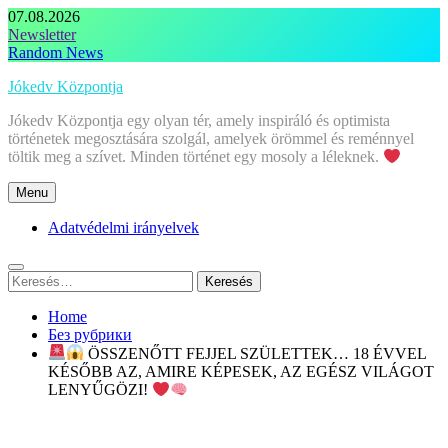
Skip
07.08.2026
to
Newsletter
content
Random News
Jókedv Központja
Jókedv Központja egy olyan tér, amely inspiráló és optimista
történetek megosztására szolgál, amelyek örömmel és reménnyel
töltik meg a szívet. Minden történet egy mosoly a léleknek.
Menu
Adatvédelmi irányelvek
Keresés:
Home
Без рубрики
ÖSSZENŐTT FEJJEL SZÜLETTEK… 18 ÉVVEL
KÉSŐBB AZ, AMIRE KÉPESEK, AZ EGÉSZ VILÁGOT
LENYŰGÖZI!