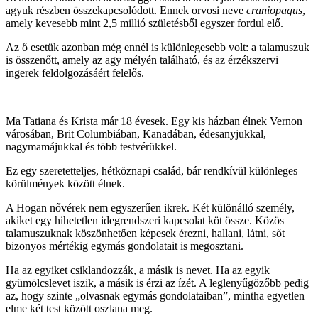
agyuk részben összekapcsolódott. Ennek orvosi neve
craniopagus
,
amely kevesebb mint 2,5 millió születésből egyszer fordul elő.
Az ő esetük azonban még ennél is különlegesebb volt: a talamuszuk
is összenőtt, amely az agy mélyén található, és az érzékszervi
ingerek feldolgozásáért felelős.
Ma Tatiana és Krista már 18 évesek. Egy kis házban élnek Vernon
városában, Brit Columbiában, Kanadában, édesanyjukkal,
nagymamájukkal és több testvérükkel.
Ez egy szeretetteljes, hétköznapi család, bár rendkívül különleges
körülmények között élnek.
A Hogan nővérek nem egyszerűen ikrek. Két különálló személy,
akiket egy hihetetlen idegrendszeri kapcsolat köt össze. Közös
talamuszuknak köszönhetően képesek érezni, hallani, látni, sőt
bizonyos mértékig egymás gondolatait is megosztani.
Ha az egyiket csiklandozzák, a másik is nevet. Ha az egyik
gyümölcslevet iszik, a másik is érzi az ízét. A leglenyűgözőbb pedig
az, hogy szinte „olvasnak egymás gondolataiban”, mintha egyetlen
elme két test között oszlana meg.