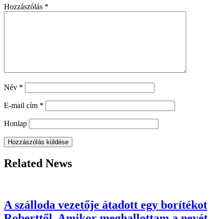
Hozzászólás
*
Név
*
E-mail cím
*
Honlap
Related News
A szálloda vezetője átadott egy borítékot
Roberttől. Amikor meghallottam a nevét,