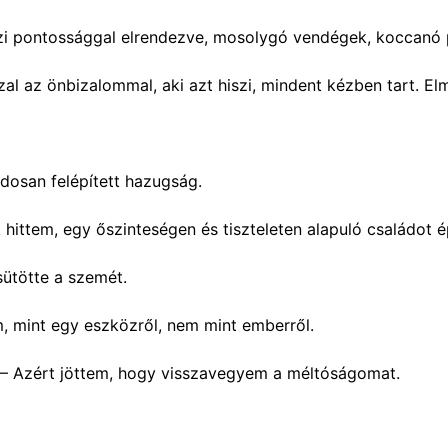
szi pontossággal elrendezve, mosolygó vendégek, koccanó p
zzal az önbizalommal, aki azt hiszi, mindent kézben tart. 
ndosan felépített hazugság.
ttem, egy őszinteségen és tiszteleten alapuló családot é
sütötte a szemét.
, mint egy eszközről, nem mint emberről.
 Azért jöttem, hogy visszavegyem a méltóságomat.