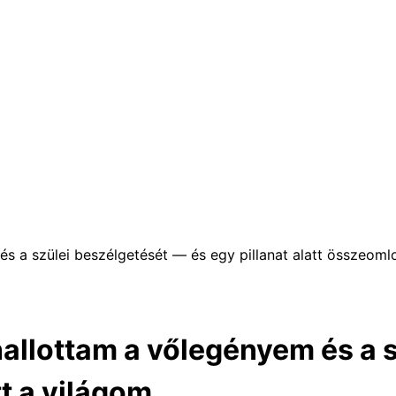
 a szülei beszélgetését — és egy pillanat alatt összeomlo
allottam a vőlegényem és a s
t a világom.