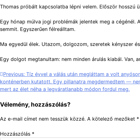
Thomas próbált kapcsolatba lépni velem. Először hosszú ü
Egy hónap múlva jogi problémák jelentek meg a cégénél. A
semmit. Egyszerűen félreálltam.
Ma egyedül élek. Utazom, dolgozom, szeretek kényszer és 
Egy dolgot megtanultam: nem minden árulás kiabál. Van, a
Bejegyzés
Previous:
Tíz évvel a válás után megláttam a volt anyós
konténerben kutatott. Egy pillanatra megdermedtem — nem 
navigáció
mert az élet néha a legváratlanabb módon fordul meg.
Vélemény, hozzászólás?
Az e-mail címet nem tesszük közzé.
A kötelező mezőket
*
Hozzászólás
*