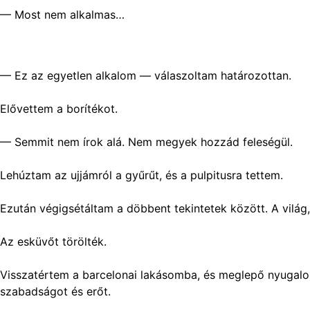
— Most nem alkalmas…
— Ez az egyetlen alkalom — válaszoltam határozottan.
Elővettem a borítékot.
— Semmit nem írok alá. Nem megyek hozzád feleségül.
Lehúztam az ujjámról a gyűrűt, és a pulpitusra tettem.
Ezután végigsétáltam a döbbent tekintetek között. A világ
Az esküvőt törölték.
Visszatértem a barcelonai lakásomba, és meglepő nyugalom
szabadságot és erőt.