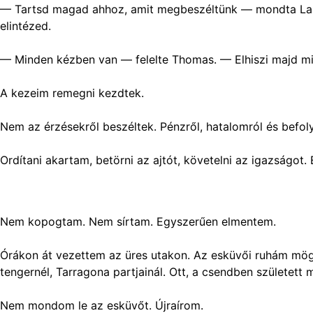
— Tartsd magad ahhoz, amit megbeszéltünk — mondta Laura. 
elintézed.
— Minden kézben van — felelte Thomas. — Elhiszi majd min
A kezeim remegni kezdtek.
Nem az érzésekről beszéltek. Pénzről, hatalomról és befol
Ordítani akartam, betörni az ajtót, követelni az igazságot.
Nem kopogtam. Nem sírtam. Egyszerűen elmentem.
Órákon át vezettem az üres utakon. Az esküvői ruhám mög
tengernél, Tarragona partjainál. Ott, a csendben született
Nem mondom le az esküvőt. Újraírom.