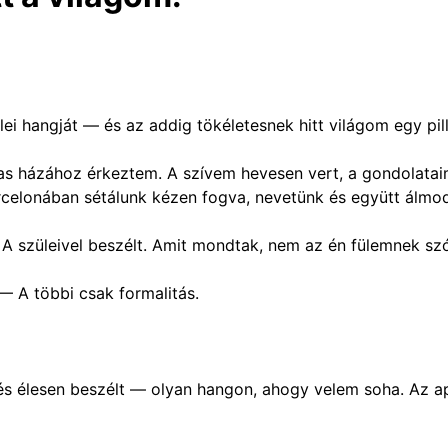
i hangját — és az addig tökéletesnek hitt világom egy pill
s házához érkeztem. A szívem hevesen vert, a gondolataim
arcelonában sétálunk kézen fogva, nevetünk és együtt álmo
A szüleivel beszélt. Amit mondtak, nem az én fülemnek szó
A többi csak formalitás.
s élesen beszélt — olyan hangon, ahogy velem soha. Az apja