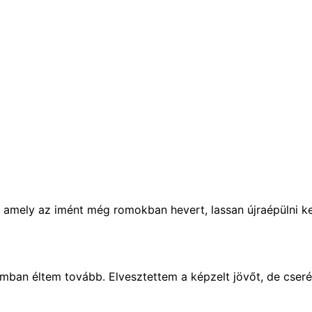
, amely az imént még romokban hevert, lassan újraépülni k
ban éltem tovább. Elvesztettem a képzelt jövőt, de cseréb