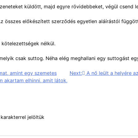
zeneteket küldött, majd egyre rövidebbeket, végül csend l
z összes előkészített szerződés egyetlen aláírástól függ
kötelezettségek nélkül.
melyik csak suttog. Néha elég meghallani egy suttogást e
omat, amint egy szemetes
Next:
A nő leült a helyére 
akartam elhinni, amit látok,
karakterrel jelöltük