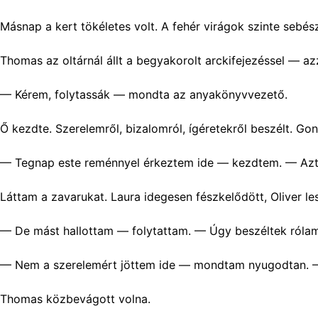
Másnap a kert tökéletes volt. A fehér virágok szinte sebé
Thomas az oltárnál állt a begyakorolt arckifejezéssel — a
— Kérem, folytassák — mondta az anyakönyvvezető.
Ő kezdte. Szerelemről, bizalomról, ígéretekről beszélt. Go
— Tegnap este reménnyel érkeztem ide — kezdtem. — Azt hi
Láttam a zavarukat. Laura idegesen fészkelődött, Oliver le
— De mást hallottam — folytattam. — Úgy beszéltek rólam
— Nem a szerelemért jöttem ide — mondtam nyugodtan. —
Thomas közbevágott volna.