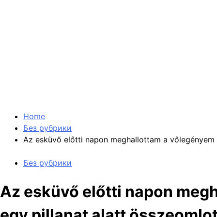
Home
Без рубрики
Az esküvő előtti napon meghallottam a vőlegényem és
Без рубрики
Az esküvő előtti napon megh
egy pillanat alatt összeomlot