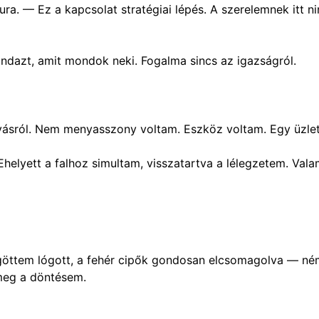
— Ez a kapcsolat stratégiai lépés. A szerelemnek itt ninc
dazt, amit mondok neki. Fogalma sincs az igazságról.
yásról. Nem menyasszony voltam. Eszköz voltam. Egy üzlet.
 Ehelyett a falhoz simultam, visszatartva a lélegzetem. Val
öttem lógott, a fehér cipők gondosan elcsomagolva — ném
 meg a döntésem.