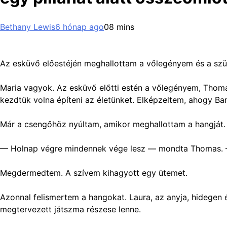
Bethany Lewis
6 hónap ago
0
8 mins
Az esküvő előestéjén meghallottam a vőlegényem és a szüle
Maria vagyok. Az esküvő előtti estén a vőlegényem, Thoma
kezdtük volna építeni az életünket. Elképzeltem, ahogy B
Már a csengőhöz nyúltam, amikor meghallottam a hangját. 
— Holnap végre mindennek vége lesz — mondta Thomas. — 
Megdermedtem. A szívem kihagyott egy ütemet.
Azonnal felismertem a hangokat. Laura, az anyja, hidegen é
megtervezett játszma részese lenne.