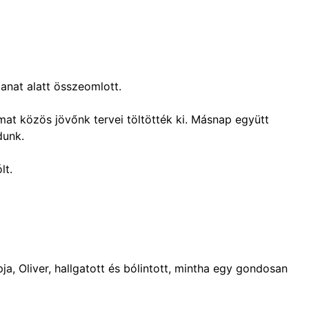
anat alatt összeomlott.
at közös jövőnk tervei töltötték ki. Másnap együtt
dunk.
lt.
, Oliver, hallgatott és bólintott, mintha egy gondosan