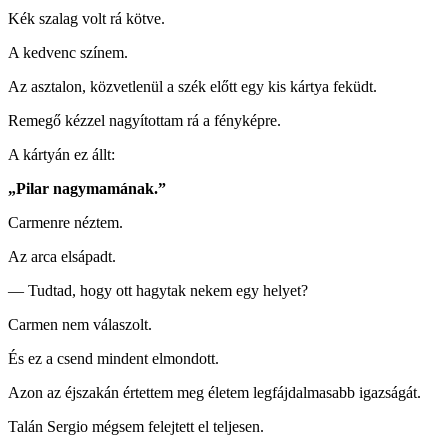
Kék szalag volt rá kötve.
A kedvenc színem.
Az asztalon, közvetlenül a szék előtt egy kis kártya feküdt.
Remegő kézzel nagyítottam rá a fényképre.
A kártyán ez állt:
„Pilar nagymamának.”
Carmenre néztem.
Az arca elsápadt.
— Tudtad, hogy ott hagytak nekem egy helyet?
Carmen nem válaszolt.
És ez a csend mindent elmondott.
Azon az éjszakán értettem meg életem legfájdalmasabb igazságát.
Talán Sergio mégsem felejtett el teljesen.