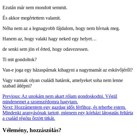
Ezután már nem mondott semmit.
És akkor megértettem valamit.
Néha nem az a legnagyobb fájdalom, hogy nem hívnak meg.
Hanem az, hogy valaki hagy neked egy helyet…
de senki sem jön el érted, hogy odavezessen.
Ti mit gondoltok?
Van-e joga egy házaspárnak kihagyni a nagymamát az esküvőjéről?
Vagy vannak olyan családi határok, amelyeket soha nem lenne
szabad átlépni?
Bejegyzés
Previous:
Az unokám nem akart rólam gondoskodni. Végül
mindenemet a szomszédomra hagytam.
navigáció
Next:
Hozzámentem egy gazdag idős férfihoz, és teherbe estem.
Mindenki aranyásónak tartott, mígnem egy kórházi látogatás feltárta
a család régóta őrzött titkát.
Vélemény, hozzászólás?