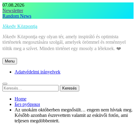
Skip
07.08.2026
to
Newsletter
content
Random News
Jókedv Központja
Jókedv Központja egy olyan tér, amely inspiráló és optimista
történetek megosztására szolgál, amelyek örömmel és reménnyel
töltik meg a szívet. Minden történet egy mosoly a léleknek. ❤️
Menu
Adatvédelmi irányelvek
Keresés:
Home
Без рубрики
Az unokám októberben megnősült… engem nem hívtak meg.
Később azonban észrevettem valamit az esküvői fotón, ami
teljesen megdöbbentett.