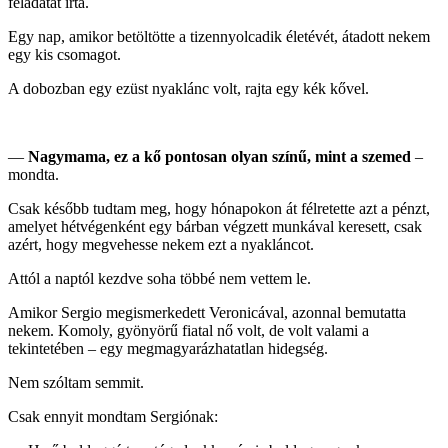
feladatát írta.
Egy nap, amikor betöltötte a tizennyolcadik életévét, átadott nekem
egy kis csomagot.
A dobozban egy ezüst nyaklánc volt, rajta egy kék kővel.
—
Nagymama, ez a kő pontosan olyan színű, mint a szemed
–
mondta.
Csak később tudtam meg, hogy hónapokon át félretette azt a pénzt,
amelyet hétvégenként egy bárban végzett munkával keresett, csak
azért, hogy megvehesse nekem ezt a nyakláncot.
Attól a naptól kezdve soha többé nem vettem le.
Amikor Sergio megismerkedett Veronicával, azonnal bemutatta
nekem. Komoly, gyönyörű fiatal nő volt, de volt valami a
tekintetében – egy megmagyarázhatatlan hidegség.
Nem szóltam semmit.
Csak ennyit mondtam Sergiónak: