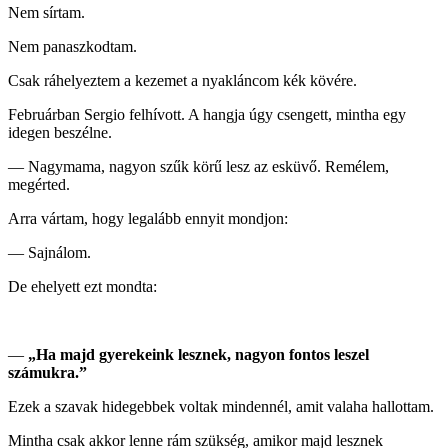
Nem sírtam.
Nem panaszkodtam.
Csak ráhelyeztem a kezemet a nyakláncom kék kövére.
Februárban Sergio felhívott. A hangja úgy csengett, mintha egy
idegen beszélne.
— Nagymama, nagyon szűk körű lesz az esküvő. Remélem,
megérted.
Arra vártam, hogy legalább ennyit mondjon:
— Sajnálom.
De ehelyett ezt mondta:
—
„Ha majd gyerekeink lesznek, nagyon fontos leszel
számukra.”
Ezek a szavak hidegebbek voltak mindennél, amit valaha hallottam.
Mintha csak akkor lenne rám szükség, amikor majd lesznek