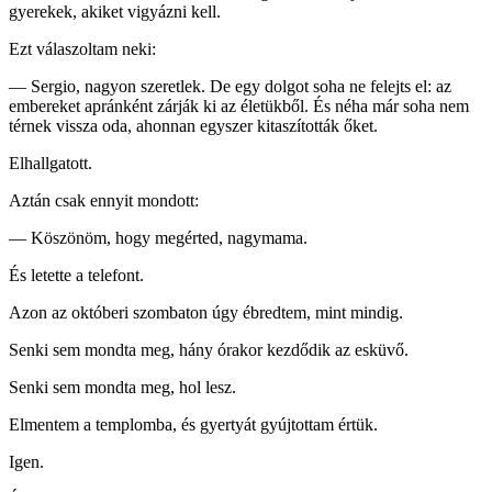
gyerekek, akiket vigyázni kell.
Ezt válaszoltam neki:
— Sergio, nagyon szeretlek. De egy dolgot soha ne felejts el: az
embereket apránként zárják ki az életükből. És néha már soha nem
térnek vissza oda, ahonnan egyszer kitaszították őket.
Elhallgatott.
Aztán csak ennyit mondott:
— Köszönöm, hogy megérted, nagymama.
És letette a telefont.
Azon az októberi szombaton úgy ébredtem, mint mindig.
Senki sem mondta meg, hány órakor kezdődik az esküvő.
Senki sem mondta meg, hol lesz.
Elmentem a templomba, és gyertyát gyújtottam értük.
Igen.