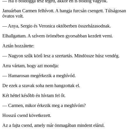
— Ha ő boldoggá tesz téged, akkor én is boldog vagyok.
Januárban Carmen felhívott. A hangja furcsán csengett. Túlságosan
óvatos volt.
— Anya, Sergio és Veronica októberben összeházasodnak.
Elhallgattam. A szívem örömében gyorsabban kezdett verni.
Aztán hozzátette:
— Nagyon szűk körű lesz a szertartás. Mindössze húsz vendég.
Arra vártam, hogy azt mondja:
— Hamarosan megérkezik a meghívód.
De ezek a szavak soha nem hangzottak el.
Két héttel később én hívtam fel őt.
— Carmen, mikor érkezik meg a meghívóm?
Hosszú csend következett.
Az a fajta csend, amely már önmagában mindent elárul.