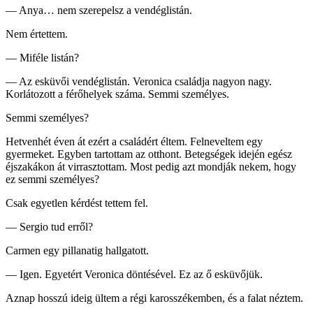
— Anya… nem szerepelsz a vendéglistán.
Nem értettem.
— Miféle listán?
— Az esküvői vendéglistán. Veronica családja nagyon nagy.
Korlátozott a férőhelyek száma. Semmi személyes.
Semmi személyes?
Hetvenhét éven át ezért a családért éltem. Felneveltem egy
gyermeket. Egyben tartottam az otthont. Betegségek idején egész
éjszakákon át virrasztottam. Most pedig azt mondják nekem, hogy
ez semmi személyes?
Csak egyetlen kérdést tettem fel.
— Sergio tud erről?
Carmen egy pillanatig hallgatott.
— Igen. Egyetért Veronica döntésével. Ez az ő esküvőjük.
Aznap hosszú ideig ültem a régi karosszékemben, és a falat néztem.