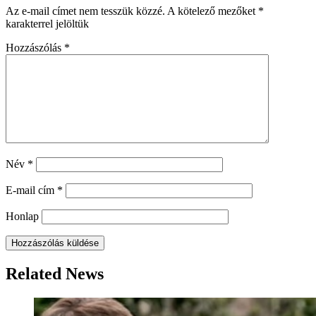
Az e-mail címet nem tesszük közzé.
A kötelező mezőket
*
karakterrel jelöltük
Hozzászólás
*
Név
*
E-mail cím
*
Honlap
Related News