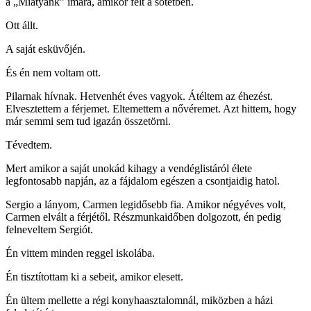
a „Miatyánk” imára, amikor félt a sötétben.
Ott állt.
A saját esküvőjén.
És én nem voltam ott.
Pilarnak hívnak. Hetvenhét éves vagyok. Átéltem az éhezést.
Elvesztettem a férjemet. Eltemettem a nővéremet. Azt hittem, hogy
már semmi sem tud igazán összetörni.
Tévedtem.
Mert amikor a saját unokád kihagy a vendéglistáról élete
legfontosabb napján, az a fájdalom egészen a csontjaidig hatol.
Sergio a lányom, Carmen legidősebb fia. Amikor négyéves volt,
Carmen elvált a férjétől. Részmunkaidőben dolgozott, én pedig
felneveltem Sergiót.
Én vittem minden reggel iskolába.
Én tisztítottam ki a sebeit, amikor elesett.
Én ültem mellette a régi konyhaasztalomnál, miközben a házi