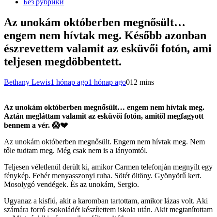
Без рубрики
Az unokám októberben megnősült…
engem nem hívtak meg. Később azonban
észrevettem valamit az esküvői fotón, ami
teljesen megdöbbentett.
Bethany Lewis
1 hónap ago
1 hónap ago
0
12 mins
Az unokám októberben megnősült… engem nem hívtak meg.
Aztán megláttam valamit az esküvői fotón, amitől megfagyott
bennem a vér. 😱💔
Az unokám októberben megnősült. Engem nem hívtak meg. Nem
tőle tudtam meg. Még csak nem is a lányomtól.
Teljesen véletlenül derült ki, amikor Carmen telefonján megnyílt egy
fénykép. Fehér menyasszonyi ruha. Sötét öltöny. Gyönyörű kert.
Mosolygó vendégek. És az unokám, Sergio.
Ugyanaz a kisfiú, akit a karomban tartottam, amikor lázas volt. Aki
számára forró csokoládét készítettem iskola után. Akit megtanítottam