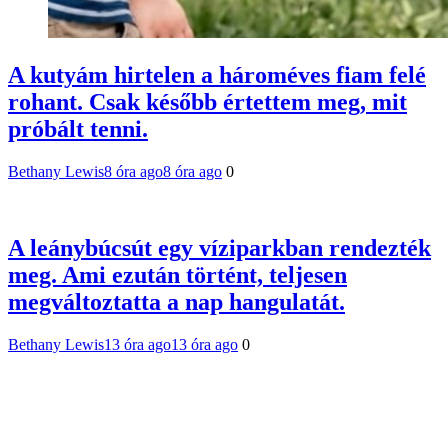
A kutyám hirtelen a hároméves fiam felé
rohant. Csak később értettem meg, mit
próbált tenni.
Bethany Lewis
8 óra ago
8 óra ago
0
A leánybúcsút egy víziparkban rendezték
meg. Ami ezután történt, teljesen
megváltoztatta a nap hangulatát.
Bethany Lewis
13 óra ago
13 óra ago
0