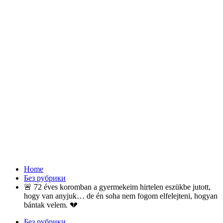
Home
Без рубрики
🚨 72 éves koromban a gyermekeim hirtelen eszükbe jutott,
hogy van anyjuk… de én soha nem fogom elfelejteni, hogyan
bántak velem. 💔
Без рубрики