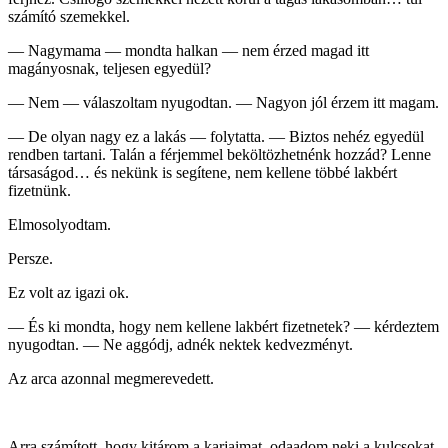
számító szemekkel.
— Nagymama — mondta halkan — nem érzed magad itt
magányosnak, teljesen egyedül?
— Nem — válaszoltam nyugodtan. — Nagyon jól érzem itt magam.
— De olyan nagy ez a lakás — folytatta. — Biztos nehéz egyedül
rendben tartani. Talán a férjemmel beköltözhetnénk hozzád? Lenne
társaságod… és nekünk is segítene, nem kellene többé lakbért
fizetnünk.
Elmosolyodtam.
Persze.
Ez volt az igazi ok.
— És ki mondta, hogy nem kellene lakbért fizetnetek? — kérdeztem
nyugodtan. — Ne aggódj, adnék nektek kedvezményt.
Az arca azonnal megmerevedett.
Arra számított, hogy kitárom a karjaimat, odaadom neki a kulcsokat