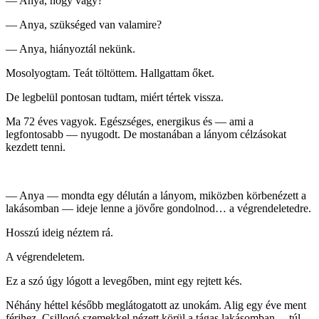
— Anya, hogy vagy?
— Anya, szükséged van valamire?
— Anya, hiányoztál nekünk.
Mosolyogtam. Teát töltöttem. Hallgattam őket.
De legbelül pontosan tudtam, miért tértek vissza.
Ma 72 éves vagyok. Egészséges, energikus és — ami a
legfontosabb — nyugodt. De mostanában a lányom célzásokat
kezdett tenni.
— Anya — mondta egy délután a lányom, miközben körbenézett a
lakásomban — ideje lenne a jövőre gondolnod… a végrendeletedre.
Hosszú ideig néztem rá.
A végrendeletem.
Ez a szó úgy lógott a levegőben, mint egy rejtett kés.
Néhány héttel később meglátogatott az unokám. Alig egy éve ment
férjhez. Csillogó szemekkel nézett körül a tágas lakásomban… túl