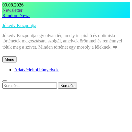
Skip
09.08.2026
to
Newsletter
content
Random News
Jókedv Központja
Jókedv Központja egy olyan tér, amely inspiráló és optimista
történetek megosztására szolgál, amelyek örömmel és reménnyel
töltik meg a szívet. Minden történet egy mosoly a léleknek. ❤️
Menu
Adatvédelmi irányelvek
Keresés: