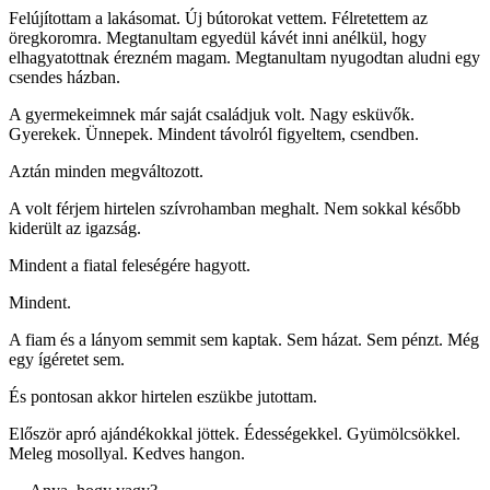
Felújítottam a lakásomat. Új bútorokat vettem. Félretettem az
öregkoromra. Megtanultam egyedül kávét inni anélkül, hogy
elhagyatottnak érezném magam. Megtanultam nyugodtan aludni egy
csendes házban.
A gyermekeimnek már saját családjuk volt. Nagy esküvők.
Gyerekek. Ünnepek. Mindent távolról figyeltem, csendben.
Aztán minden megváltozott.
A volt férjem hirtelen szívrohamban meghalt. Nem sokkal később
kiderült az igazság.
Mindent a fiatal feleségére hagyott.
Mindent.
A fiam és a lányom semmit sem kaptak. Sem házat. Sem pénzt. Még
egy ígéretet sem.
És pontosan akkor hirtelen eszükbe jutottam.
Először apró ajándékokkal jöttek. Édességekkel. Gyümölcsökkel.
Meleg mosollyal. Kedves hangon.