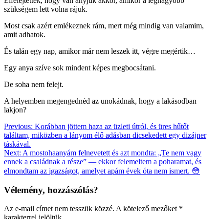
Elfelejtették, hogy van anyjuk akkor, amikor a legnagyobb
szükségem lett volna rájuk.
Most csak azért emlékeznek rám, mert még mindig van valamim,
amit adhatok.
És talán egy nap, amikor már nem leszek itt, végre megértik…
Egy anya szíve sok mindent képes megbocsátani.
De soha nem felejt.
A helyemben megengednéd az unokádnak, hogy a lakásodban
lakjon?
Bejegyzés
Previous:
Korábban jöttem haza az üzleti útról, és üres hűtőt
találtam, miközben a lányom élő adásban dicsekedett egy dizájner
navigáció
táskával.
Next:
A mostohaanyám felnevetett és azt mondta: „Te nem vagy
ennek a családnak a része” — ekkor felemeltem a poharamat, és
elmondtam az igazságot, amelyet apám évek óta nem ismert. 😳
Vélemény, hozzászólás?
Az e-mail címet nem tesszük közzé.
A kötelező mezőket
*
karakterrel jelöltük