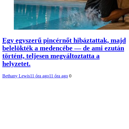
Egy egyszerű pincérnőt hibáztattak, majd
belelökték a medencébe — de ami ezután
történt, teljesen megváltoztatta a
helyzetet.
Bethany Lewis
11 óra ago
11 óra ago
0