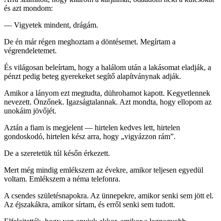
és azt mondom:
— Vigyetek mindent, drágám.
De én már régen meghoztam a döntésemet. Megírtam a
végrendeletemet.
És világosan beleírtam, hogy a halálom után a lakásomat eladják, a
pénzt pedig beteg gyerekeket segítő alapítványnak adják.
Amikor a lányom ezt megtudta, dührohamot kapott. Kegyetlennek
nevezett. Önzőnek. Igazságtalannak. Azt mondta, hogy ellopom az
unokáim jövőjét.
Aztán a fiam is megjelent — hirtelen kedves lett, hirtelen
gondoskodó, hirtelen kész arra, hogy „vigyázzon rám”.
De a szeretetük túl későn érkezett.
Mert még mindig emlékszem az évekre, amikor teljesen egyedül
voltam. Emlékszem a néma telefonra.
A csendes születésnapokra. Az ünnepekre, amikor senki sem jött el.
Az éjszakákra, amikor sírtam, és erről senki sem tudott.