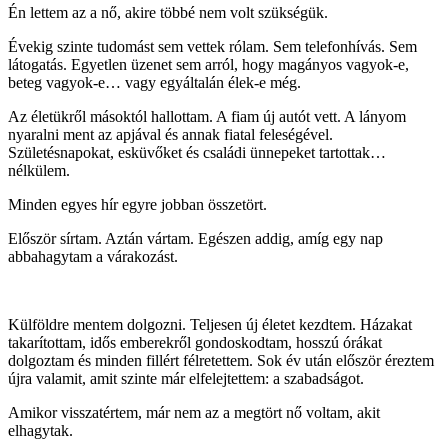
Én lettem az a nő, akire többé nem volt szükségük.
Évekig szinte tudomást sem vettek rólam. Sem telefonhívás. Sem
látogatás. Egyetlen üzenet sem arról, hogy magányos vagyok-e,
beteg vagyok-e… vagy egyáltalán élek-e még.
Az életükről másoktól hallottam. A fiam új autót vett. A lányom
nyaralni ment az apjával és annak fiatal feleségével.
Születésnapokat, esküvőket és családi ünnepeket tartottak…
nélkülem.
Minden egyes hír egyre jobban összetört.
Először sírtam. Aztán vártam. Egészen addig, amíg egy nap
abbahagytam a várakozást.
Külföldre mentem dolgozni. Teljesen új életet kezdtem. Házakat
takarítottam, idős emberekről gondoskodtam, hosszú órákat
dolgoztam és minden fillért félretettem. Sok év után először éreztem
újra valamit, amit szinte már elfelejtettem: a szabadságot.
Amikor visszatértem, már nem az a megtört nő voltam, akit
elhagytak.