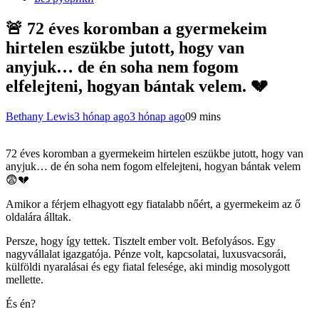
🚨 72 éves koromban a gyermekeim
hirtelen eszükbe jutott, hogy van
anyjuk… de én soha nem fogom
elfelejteni, hogyan bántak velem. 💔
Bethany Lewis
3 hónap ago
3 hónap ago
0
9 mins
72 éves koromban a gyermekeim hirtelen eszükbe jutott, hogy van
anyjuk… de én soha nem fogom elfelejteni, hogyan bántak velem
😨💔
Amikor a férjem elhagyott egy fiatalabb nőért, a gyermekeim az ő
oldalára álltak.
Persze, hogy így tettek. Tisztelt ember volt. Befolyásos. Egy
nagyvállalat igazgatója. Pénze volt, kapcsolatai, luxusvacsorái,
külföldi nyaralásai és egy fiatal felesége, aki mindig mosolygott
mellette.
És én?