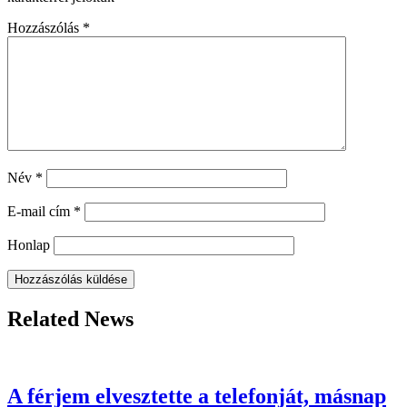
Hozzászólás
*
Név
*
E-mail cím
*
Honlap
Related News
A férjem elvesztette a telefonját, másnap