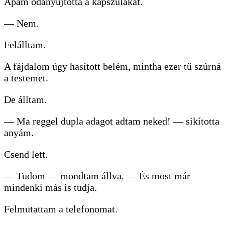
Apám odanyújtotta a kapszulákat.
— Nem.
Felálltam.
A fájdalom úgy hasított belém, mintha ezer tű szúrná
a testemet.
De álltam.
— Ma reggel dupla adagot adtam neked! — sikította
anyám.
Csend lett.
— Tudom — mondtam állva. — És most már
mindenki más is tudja.
Felmutattam a telefonomat.