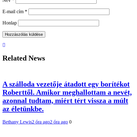
Név
*
E-mail cím
*
Honlap
Related News
A szálloda vezetője átadott egy borítékot
Roberttől. Amikor meghallottam a nevét,
azonnal tudtam, miért tért vissza a múlt
az életünkbe.
Bethany Lewis
2 óra ago
2 óra ago
0