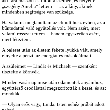
aki fára mászott és futott a szélben, és helyette
„szegény Amelia” lettem — az a lány, akinek
mindenben segítségre van szüksége.
Ha valamit megtanultam az elmúlt húsz évben, az a
bűntudattal való együttélés volt. Nem azért, mert
valami rosszat tettem… hanem egyszerűen azért,
mert léteztem.
A baleset után az életem fekete lyukká vált, amely
elnyelte a pénzt, az energiát és mások álmait.
A szüleimet — Lindát és Michaelt — szentként
tisztelte a környék.
Minden vasárnap mise után odamentek anyámhoz,
együttérző csodálattal megszorították a kezét, és azt
mondták:
— Olyan erős vagy, Linda. Isten nehéz próbát adott
neked.