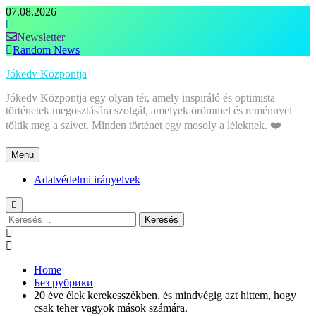
Skip
07.08.2026
to
content
Newsletter
Random News
Jókedv Központja
Jókedv Központja egy olyan tér, amely inspiráló és optimista
történetek megosztására szolgál, amelyek örömmel és reménnyel
töltik meg a szívet. Minden történet egy mosoly a léleknek. ❤️
Menu
Adatvédelmi irányelvek
Keresés:
Home
Без рубрики
20 éve élek kerekesszékben, és mindvégig azt hittem, hogy
csak teher vagyok mások számára.