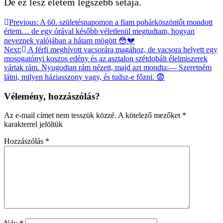
De ez lesz életem legszebb sétája.
Bejegyzés
Previous:
A 60. születésnapomon a fiam pohárköszöntőt mondott
értem… de egy órával később véletlenül megtudtam, hogyan
navigáció
neveznek valójában a hátam mögött 😳💔
Next:
A férfi meghívott vacsorára magához, de vacsora helyett egy
mosogatónyi koszos edény és az asztalon szétdobált élelmiszerek
vártak rám. Nyugodtan rám nézett, majd azt mondta:— Szeretném
látni, milyen háziasszony vagy, és tudsz-e főzni. 😨
Vélemény, hozzászólás?
Az e-mail címet nem tesszük közzé.
A kötelező mezőket
*
karakterrel jelöltük
Hozzászólás
*