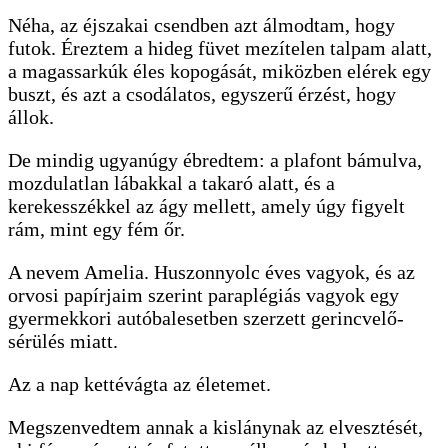
Néha, az éjszakai csendben azt álmodtam, hogy
futok. Éreztem a hideg füvet mezítelen talpam alatt,
a magassarkúk éles kopogását, miközben elérek egy
buszt, és azt a csodálatos, egyszerű érzést, hogy
állok.
De mindig ugyanúgy ébredtem: a plafont bámulva,
mozdulatlan lábakkal a takaró alatt, és a
kerekesszékkel az ágy mellett, amely úgy figyelt
rám, mint egy fém őr.
A nevem Amelia. Huszonnyolc éves vagyok, és az
orvosi papírjaim szerint paraplégiás vagyok egy
gyermekkori autóbalesetben szerzett gerincvelő-
sérülés miatt.
Az a nap kettévágta az életemet.
Megszenvedtem annak a kislánynak az elvesztését,