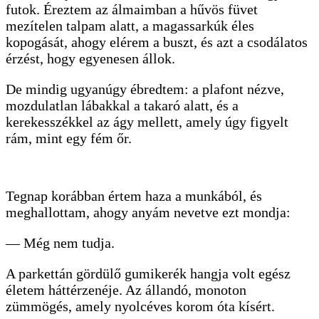
futok. Éreztem az álmaimban a hűvös füvet
mezítelen talpam alatt, a magassarkúk éles
kopogását, ahogy elérem a buszt, és azt a csodálatos
érzést, hogy egyenesen állok.
De mindig ugyanúgy ébredtem: a plafont nézve,
mozdulatlan lábakkal a takaró alatt, és a
kerekesszékkel az ágy mellett, amely úgy figyelt
rám, mint egy fém őr.
Tegnap korábban értem haza a munkából, és
meghallottam, ahogy anyám nevetve ezt mondja:
— Még nem tudja.
A parkettán gördülő gumikerék hangja volt egész
életem háttérzenéje. Az állandó, monoton
zümmögés, amely nyolcéves korom óta kísért.