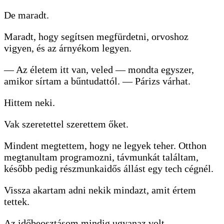
De maradt.
Maradt, hogy segítsen megfürdetni, orvoshoz
vigyen, és az árnyékom legyen.
— Az életem itt van, veled — mondta egyszer,
amikor sírtam a bűntudattól. — Párizs várhat.
Hittem neki.
Vak szeretettel szerettem őket.
Mindent megtettem, hogy ne legyek teher. Otthon
megtanultam programozni, távmunkát találtam,
később pedig részmunkaidős állást egy tech cégnél.
Vissza akartam adni nekik mindazt, amit értem
tettek.
Az időbeosztásom mindig ugyanaz volt.