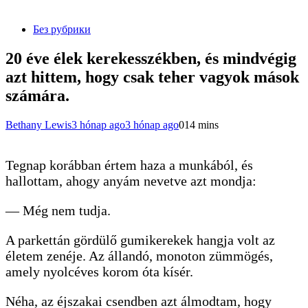
Без рубрики
20 éve élek kerekesszékben, és mindvégig
azt hittem, hogy csak teher vagyok mások
számára.
Bethany Lewis
3 hónap ago
3 hónap ago
0
14 mins
Tegnap korábban értem haza a munkából, és
hallottam, ahogy anyám nevetve azt mondja:
— Még nem tudja.
A parkettán gördülő gumikerekek hangja volt az
életem zenéje. Az állandó, monoton zümmögés,
amely nyolcéves korom óta kísér.
Néha, az éjszakai csendben azt álmodtam, hogy