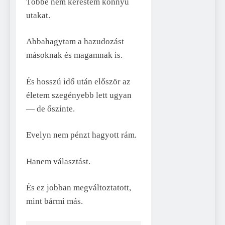
Többé nem kerestem könnyű
utakat.
Abbahagytam a hazudozást
másoknak és magamnak is.
És hosszú idő után először az
életem szegényebb lett ugyan
— de őszinte.
Evelyn nem pénzt hagyott rám.
Hanem választást.
És ez jobban megváltoztatott,
mint bármi más.