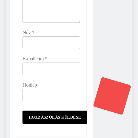
Név
*
E-mail cím
*
Honlap