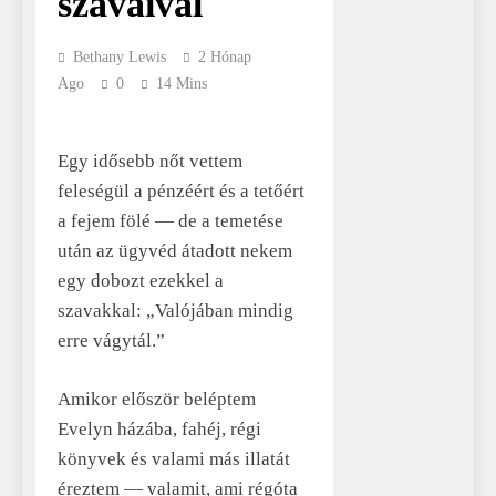
szavaival
Bethany Lewis
2 Hónap
Ago
0
14 Mins
Egy idősebb nőt vettem
feleségül a pénzéért és a tetőért
a fejem fölé — de a temetése
után az ügyvéd átadott nekem
egy dobozt ezekkel a
szavakkal: „Valójában mindig
erre vágytál.”
Amikor először beléptem
Evelyn házába, fahéj, régi
könyvek és valami más illatát
éreztem — valamit, ami régóta