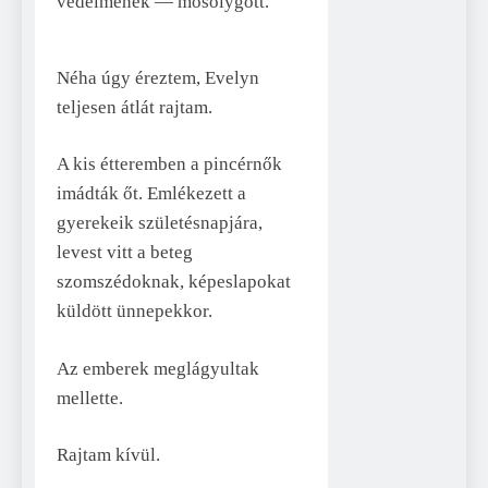
védelmének — mosolygott.
Néha úgy éreztem, Evelyn
teljesen átlát rajtam.
A kis étteremben a pincérnők
imádták őt. Emlékezett a
gyerekeik születésnapjára,
levest vitt a beteg
szomszédoknak, képeslapokat
küldött ünnepekkor.
Az emberek meglágyultak
mellette.
Rajtam kívül.