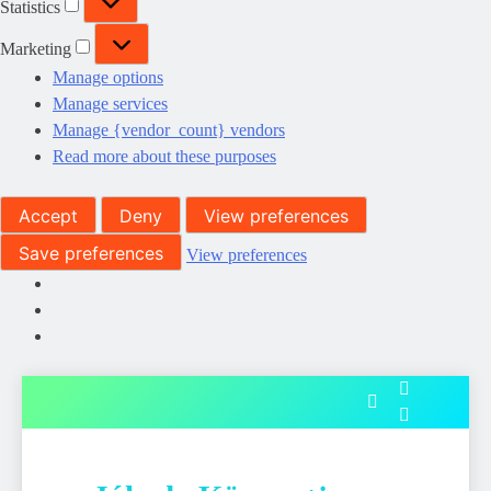
Statistics
Marketing
Marketing
Manage options
Manage services
Manage {vendor_count} vendors
Read more about these purposes
Accept
Deny
View preferences
Save preferences
View preferences
Skip
to
content