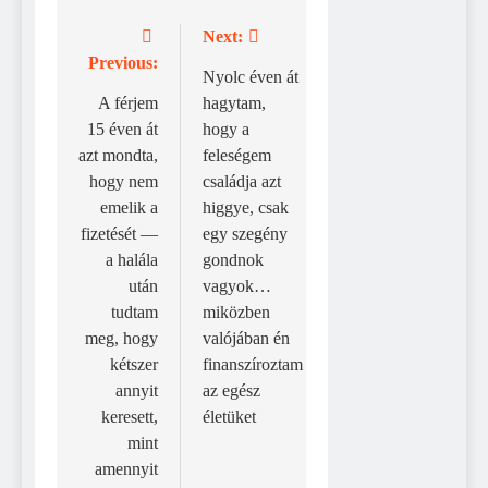
Next:
Bejegyzés
Previous:
navigáció
Nyolc éven át
A férjem
hagytam,
15 éven át
hogy a
azt mondta,
feleségem
hogy nem
családja azt
emelik a
higgye, csak
fizetését —
egy szegény
a halála
gondnok
után
vagyok…
tudtam
miközben
meg, hogy
valójában én
kétszer
finanszíroztam
annyit
az egész
keresett,
életüket
mint
amennyit