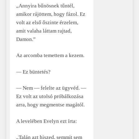
„Annyira bűnösnek tűntél,
amikor rájöttem, hogy fázol. Ez
volt az első őszinte érzelem,
amit valaha láttam rajtad,
Damon.”
Az arcomba temettem a kezem.
— Ez büntetés?
— Nem — felelte az ügyvéd. —
Ez volt az utolsó próbálkozása
arra, hogy megmentse magától.
A levelében Evelyn ezt írta:
„Talán azt hiszed, semmit sem