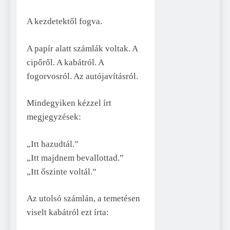
A kezdetektől fogva.
A papír alatt számlák voltak. A
cipőről. A kabátról. A
fogorvosról. Az autójavításról.
Mindegyiken kézzel írt
megjegyzések:
„Itt hazudtál.”
„Itt majdnem bevallottad.”
„Itt őszinte voltál.”
Az utolsó számlán, a temetésen
viselt kabátról ezt írta: