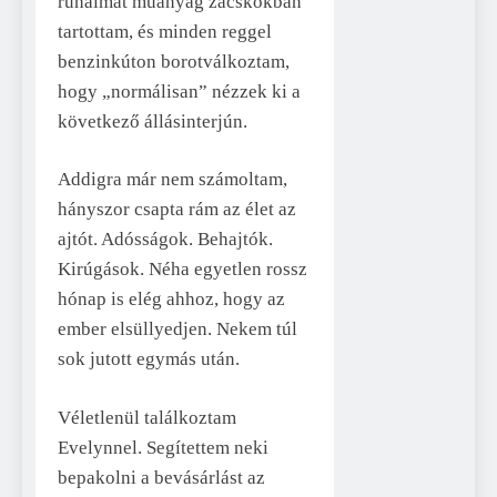
ruháimat műanyag zacskókban
tartottam, és minden reggel
benzinkúton borotválkoztam,
hogy „normálisan” nézzek ki a
következő állásinterjún.
Addigra már nem számoltam,
hányszor csapta rám az élet az
ajtót. Adósságok. Behajtók.
Kirúgások. Néha egyetlen rossz
hónap is elég ahhoz, hogy az
ember elsüllyedjen. Nekem túl
sok jutott egymás után.
Véletlenül találkoztam
Evelynnel. Segítettem neki
bepakolni a bevásárlást az