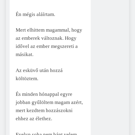
Én mégis aláírtam.
Mert elhittem magammal, hogy
az emberek változnak. Hogy
idővel az ember megszereti a
másikat.
Az esküvő után hozzá
költöztem.
És minden hónappal egyre
jobban gyűlöltem magam azért,
mert kezdtem hozzászokni
ehhez az élethez.
Evelyn soha nem bánt velem