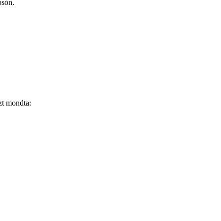
osón.
azt mondta: