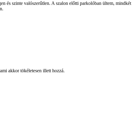
n és szinte valószerűtlen. A szalon előtti parkolóban ültem, mindkét
n.
mi akkor tökéletesen illett hozzá.