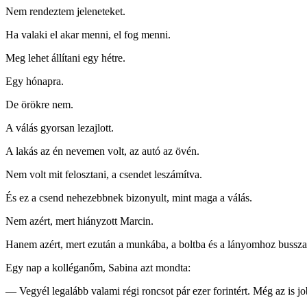
Nem rendeztem jeleneteket.
Ha valaki el akar menni, el fog menni.
Meg lehet állítani egy hétre.
Egy hónapra.
De örökre nem.
A válás gyorsan lezajlott.
A lakás az én nevemen volt, az autó az övén.
Nem volt mit felosztani, a csendet leszámítva.
És ez a csend nehezebbnek bizonyult, mint maga a válás.
Nem azért, mert hiányzott Marcin.
Hanem azért, mert ezután a munkába, a boltba és a lányomhoz busszal
Egy nap a kolléganőm, Sabina azt mondta:
— Vegyél legalább valami régi roncsot pár ezer forintért. Még az is j