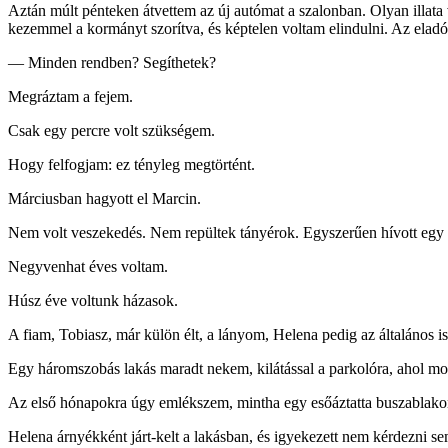
Aztán múlt pénteken átvettem az új autómat a szalonban. Olyan illata 
kezemmel a kormányt szorítva, és képtelen voltam elindulni. Az eladó 
— Minden rendben? Segíthetek?
Megráztam a fejem.
Csak egy percre volt szükségem.
Hogy felfogjam: ez tényleg megtörtént.
Márciusban hagyott el Marcin.
Nem volt veszekedés. Nem repültek tányérok. Egyszerűen hívott egy tax
Negyvenhat éves voltam.
Húsz éve voltunk házasok.
A fiam, Tobiasz, már külön élt, a lányom, Helena pedig az általános is
Egy háromszobás lakás maradt nekem, kilátással a parkolóra, ahol mo
Az első hónapokra úgy emlékszem, mintha egy esőáztatta buszablako
Helena árnyékként járt-kelt a lakásban, és igyekezett nem kérdezni s