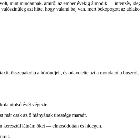
volt, mint mindannak, amiről az ember évekig álmodik — intenzív, idege
valószínűleg azt hitte, hogy valami baj van, mert bekopogott az ablako
it, összepakolta a bőröndjeit, és odavetette azt a mondatot a buszról, a
kola utolsó évét végezte.
st már csak az ő hiányának üressége maradt.
n keresztül látnám őket — elmosódottan és hidegen.
emmit.