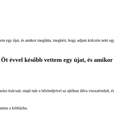
ttem egy újat, és amikor meglátta, megkért, hogy adjam kölcsön neki egy
. Öt évvel később vettem egy újat, és amiko
arázs kulcsait, majd már a bőröndjeivel az ajtóban állva visszafordult, é
jaimra a kórházba.