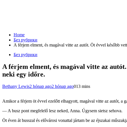
Home
Без рубрики
A férjem elment, és magával vitte az autót. Öt évvel később ve
Без рубрики
A férjem elment, és magával vitte az autót
neki egy időre.
Bethany Lewis
2 hónap ago
2 hónap ago
0
13 mins
Amikor a férjem öt évvel ezelőtt elhagyott, magával vitte az autót, a g
— A busz pont megfelelő lesz neked, Anna. Úgysem sietsz sehova.
Öt éven át busszal és elővárosi vonattal jártam be az éjszakai műszak