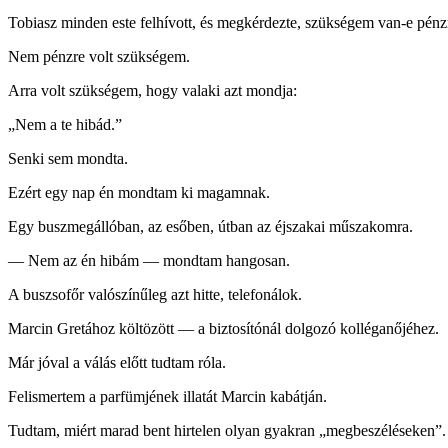
Tobiasz minden este felhívott, és megkérdezte, szükségem van-e pénz
Nem pénzre volt szükségem.
Arra volt szükségem, hogy valaki azt mondja:
„Nem a te hibád.”
Senki sem mondta.
Ezért egy nap én mondtam ki magamnak.
Egy buszmegállóban, az esőben, útban az éjszakai műszakomra.
— Nem az én hibám — mondtam hangosan.
A buszsofőr valószínűleg azt hitte, telefonálok.
Marcin Gretához költözött — a biztosítónál dolgozó kolléganőjéhez.
Már jóval a válás előtt tudtam róla.
Felismertem a parfümjének illatát Marcin kabátján.
Tudtam, miért marad bent hirtelen olyan gyakran „megbeszéléseken”.