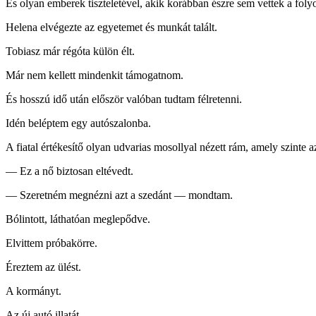
És olyan emberek tiszteletével, akik korábban észre sem vettek a foly
Helena elvégezte az egyetemet és munkát talált.
Tobiasz már régóta külön élt.
Már nem kellett mindenkit támogatnom.
És hosszú idő után először valóban tudtam félretenni.
Idén beléptem egy autószalonba.
A fiatal értékesítő olyan udvarias mosollyal nézett rám, amely szinte 
— Ez a nő biztosan eltévedt.
— Szeretném megnézni azt a szedánt — mondtam.
Bólintott, láthatóan meglepődve.
Elvittem próbakörre.
Éreztem az ülést.
A kormányt.
Az új autó illatát.