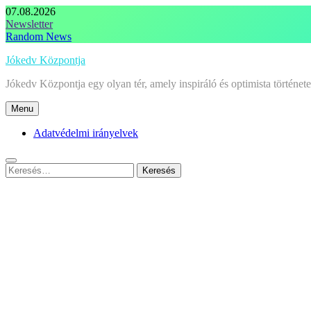
Skip
07.08.2026
to
Newsletter
content
Random News
Jókedv Központja
Jókedv Központja egy olyan tér, amely inspiráló és optimista történe
Menu
Adatvédelmi irányelvek
Keresés: