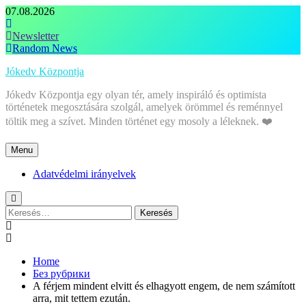
Skip
07.08.2026
to
content
Newsletter
Random News
Jókedv Központja
Jókedv Központja egy olyan tér, amely inspiráló és optimista
történetek megosztására szolgál, amelyek örömmel és reménnyel
töltik meg a szívet. Minden történet egy mosoly a léleknek. ❤️
Menu
Adatvédelmi irányelvek
Keresés:
Home
Без рубрики
A férjem mindent elvitt és elhagyott engem, de nem számított
arra, mit tettem ezután.