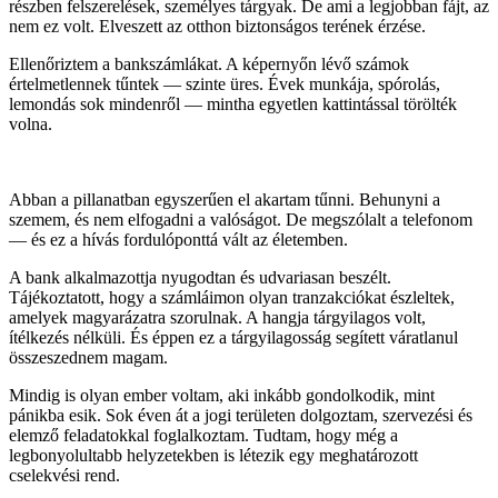
részben felszerelések, személyes tárgyak. De ami a legjobban fájt, az
nem ez volt. Elveszett az otthon biztonságos terének érzése.
Ellenőriztem a bankszámlákat. A képernyőn lévő számok
értelmetlennek tűntek — szinte üres. Évek munkája, spórolás,
lemondás sok mindenről — mintha egyetlen kattintással törölték
volna.
Abban a pillanatban egyszerűen el akartam tűnni. Behunyni a
szemem, és nem elfogadni a valóságot. De megszólalt a telefonom
— és ez a hívás fordulóponttá vált az életemben.
A bank alkalmazottja nyugodtan és udvariasan beszélt.
Tájékoztatott, hogy a számláimon olyan tranzakciókat észleltek,
amelyek magyarázatra szorulnak. A hangja tárgyilagos volt,
ítélkezés nélküli. És éppen ez a tárgyilagosság segített váratlanul
összeszednem magam.
Mindig is olyan ember voltam, aki inkább gondolkodik, mint
pánikba esik. Sok éven át a jogi területen dolgoztam, szervezési és
elemző feladatokkal foglalkoztam. Tudtam, hogy még a
legbonyolultabb helyzetekben is létezik egy meghatározott
cselekvési rend.