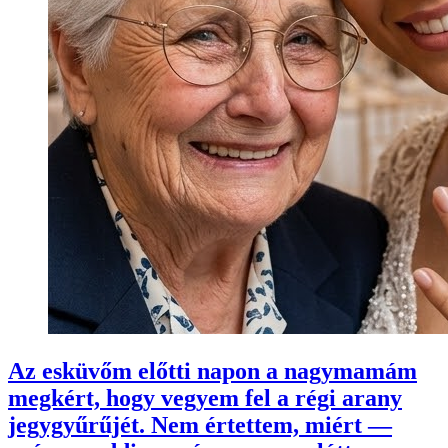
Az esküvőm előtti napon a nagymamám
megkért, hogy vegyem fel a régi arany
jegygyűrűjét. Nem értettem, miért —