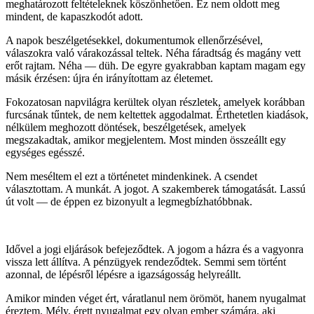
meghatározott feltételeknek köszönhetően. Ez nem oldott meg
mindent, de kapaszkodót adott.
A napok beszélgetésekkel, dokumentumok ellenőrzésével,
válaszokra való várakozással teltek. Néha fáradtság és magány vett
erőt rajtam. Néha — düh. De egyre gyakrabban kaptam magam egy
másik érzésen: újra én irányítottam az életemet.
Fokozatosan napvilágra kerültek olyan részletek, amelyek korábban
furcsának tűntek, de nem keltettek aggodalmat. Érthetetlen kiadások,
nélkülem meghozott döntések, beszélgetések, amelyek
megszakadtak, amikor megjelentem. Most minden összeállt egy
egységes egésszé.
Nem meséltem el ezt a történetet mindenkinek. A csendet
választottam. A munkát. A jogot. A szakemberek támogatását. Lassú
út volt — de éppen ez bizonyult a legmegbízhatóbbnak.
Idővel a jogi eljárások befejeződtek. A jogom a házra és a vagyonra
vissza lett állítva. A pénzügyek rendeződtek. Semmi sem történt
azonnal, de lépésről lépésre a igazságosság helyreállt.
Amikor minden véget ért, váratlanul nem örömöt, hanem nyugalmat
éreztem. Mély, érett nyugalmat egy olyan ember számára, aki