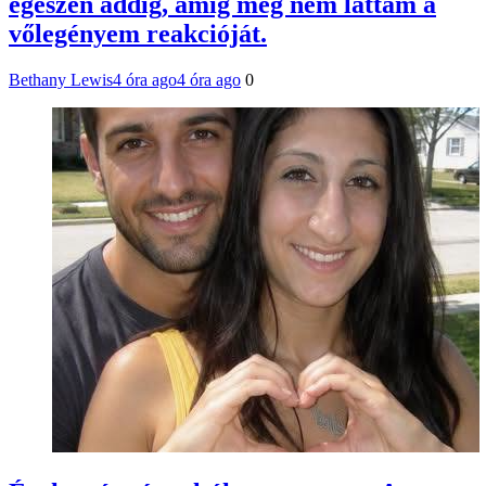
egészen addig, amíg meg nem láttam a
vőlegényem reakcióját.
Bethany Lewis
4 óra ago
4 óra ago
0