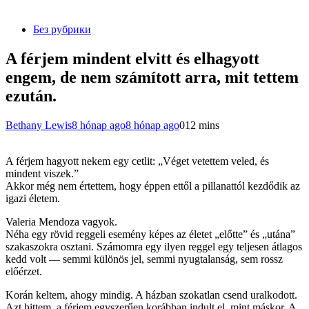
Без рубрики
A férjem mindent elvitt és elhagyott
engem, de nem számított arra, mit tettem
ezután.
Bethany Lewis
8 hónap ago
8 hónap ago
0
12 mins
A férjem hagyott nekem egy cetlit: „Véget vetettem veled, és
mindent viszek.”
Akkor még nem értettem, hogy éppen ettől a pillanattól kezdődik az
igazi életem.
Valeria Mendoza vagyok.
Néha egy rövid reggeli esemény képes az életet „előtte” és „utána”
szakaszokra osztani. Számomra egy ilyen reggel egy teljesen átlagos
kedd volt — semmi különös jel, semmi nyugtalanság, sem rossz
előérzet.
Korán keltem, ahogy mindig. A házban szokatlan csend uralkodott.
Azt hittem, a férjem egyszerűen korábban indult el, mint máskor. A