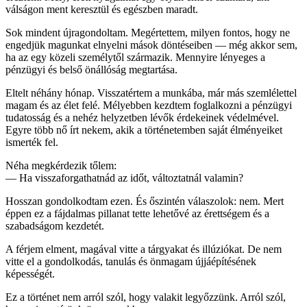
válságon ment keresztül és egészben maradt.
Sok mindent újragondoltam. Megértettem, milyen fontos, hogy ne
engedjük magunkat elnyelni mások döntéseiben — még akkor sem,
ha az egy közeli személytől származik. Mennyire lényeges a
pénzügyi és belső önállóság megtartása.
Eltelt néhány hónap. Visszatértem a munkába, már más szemlélettel
magam és az élet felé. Mélyebben kezdtem foglalkozni a pénzügyi
tudatosság és a nehéz helyzetben lévők érdekeinek védelmével.
Egyre több nő írt nekem, akik a történetemben saját élményeiket
ismerték fel.
Néha megkérdezik tőlem:
— Ha visszaforgathatnád az időt, változtatnál valamin?
Hosszan gondolkodtam ezen. És őszintén válaszolok: nem. Mert
éppen ez a fájdalmas pillanat tette lehetővé az érettségem és a
szabadságom kezdetét.
A férjem elment, magával vitte a tárgyakat és illúziókat. De nem
vitte el a gondolkodás, tanulás és önmagam újjáépítésének
képességét.
Ez a történet nem arról szól, hogy valakit legyőzzünk. Arról szól,