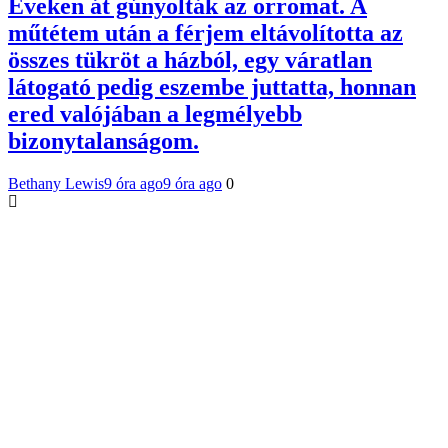
Éveken át gúnyolták az orromat. A
műtétem után a férjem eltávolította az
összes tükröt a házból, egy váratlan
látogató pedig eszembe juttatta, honnan
ered valójában a legmélyebb
bizonytalanságom.
Bethany Lewis
9 óra ago
9 óra ago
0