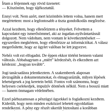
Írtam a férjemnek egy rövid üzenetet:
— Köszönöm, hogy tájékoztattál.
Ennyi volt. Nem azért, mert közömbös lettem volna, hanem mert
megértettem: most a legfontosabb a tiszta gondolkodás megőrzése.
Azzal kezdtem, hogy ellenőriztem a tényeket. Felvettem a
kapcsolatot egy ismerősömmel, aki az ingatlan-nyilvántartásnál
dolgozott. Nem vádoltam, nem vontam le következtetéseket —
egyszerűen megkértem, hogy ellenőrizze az információkat. A válasz
megerősítette, hogy az ügylet valóban be lett jegyezve.
Nehéz volt ezt elfogadni. De éppen ekkor történt bennem valami
változás. Abbahagytam a „miért” kérdezését, és elkezdtem azt
kérdezni: „hogyan tovább”.
Jogi tanácsadásra jelentkeztem. A szakemberek alaposan
átvizsgálták a dokumentumokat, és elmagyarázták, milyen lépések
lehetségesek a jog keretein belül. Fontos volt számomra, hogy
helyesen cselekedjek, impulzív döntések nélkül. Nem a bosszú miatt
— hanem önmagam védelmében.
Ezzel párhuzamosan a pénzügyi ügyekkel is foglalkozni kezdtem.
Kiderült, hogy nem minden eszközzel lehetett egyoldalúan
rendelkezni. A pénz egy részét sikerült biztosítani a korábban