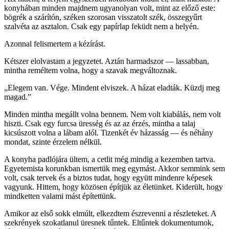
konyhában minden majdnem ugyanolyan volt, mint az előző este:
bögrék a szárítón, széken szorosan visszatolt szék, összegyűrt
szalvéta az asztalon. Csak egy papírlap feküdt nem a helyén.
Azonnal felismertem a kézírást.
Kétszer elolvastam a jegyzetet. Aztán harmadszor — lassabban,
mintha reméltem volna, hogy a szavak megváltoznak.
„Elegem van. Vége. Mindent elviszek. A házat eladták. Küzdj meg
magad.”
Minden mintha megállt volna bennem. Nem volt kiabálás, nem volt
hiszti. Csak egy furcsa üresség és az az érzés, mintha a talaj
kicsúszott volna a lábam alól. Tizenkét év házasság — és néhány
mondat, szinte érzelem nélkül.
A konyha padlójára ültem, a cetlit még mindig a kezemben tartva.
Egyetemista korunkban ismertük meg egymást. Akkor semmink sem
volt, csak tervek és a biztos tudat, hogy együtt mindenre képesek
vagyunk. Hittem, hogy közösen építjük az életünket. Kiderült, hogy
mindketten valami mást építettünk.
Amikor az első sokk elmúlt, elkezdtem észrevenni a részleteket. A
szekrények szokatlanul üresnek tűntek. Eltűntek dokumentumok,