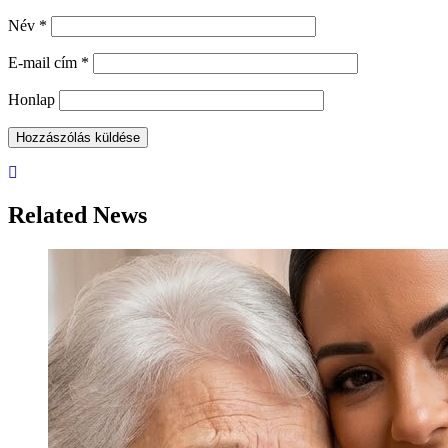
Név
*
E-mail cím
*
Honlap
Related News