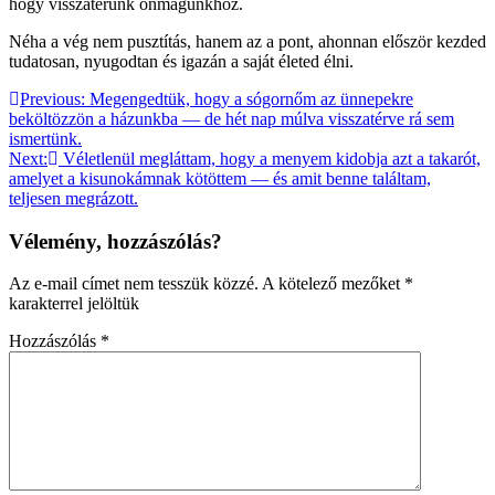
hogy visszatérünk önmagunkhoz.
Néha a vég nem pusztítás, hanem az a pont, ahonnan először kezded
tudatosan, nyugodtan és igazán a saját életed élni.
Bejegyzés
Previous:
Megengedtük, hogy a sógornőm az ünnepekre
beköltözzön a házunkba — de hét nap múlva visszatérve rá sem
navigáció
ismertünk.
Next:
Véletlenül megláttam, hogy a menyem kidobja azt a takarót,
amelyet a kisunokámnak kötöttem — és amit benne találtam,
teljesen megrázott.
Vélemény, hozzászólás?
Az e-mail címet nem tesszük közzé.
A kötelező mezőket
*
karakterrel jelöltük
Hozzászólás
*