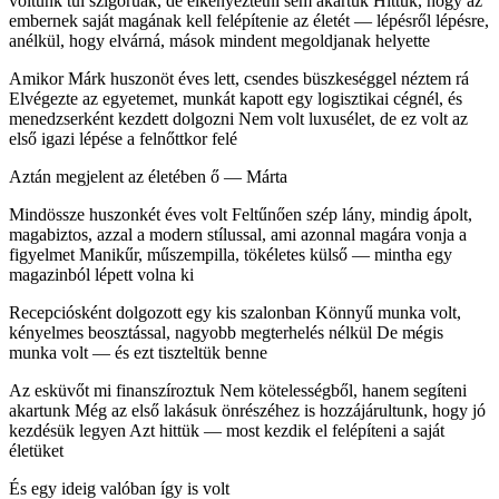
voltunk túl szigorúak, de elkényeztetni sem akartuk Hittük, hogy az
embernek saját magának kell felépítenie az életét — lépésről lépésre,
anélkül, hogy elvárná, mások mindent megoldjanak helyette
Amikor Márk huszonöt éves lett, csendes büszkeséggel néztem rá
Elvégezte az egyetemet, munkát kapott egy logisztikai cégnél, és
menedzserként kezdett dolgozni Nem volt luxusélet, de ez volt az
első igazi lépése a felnőttkor felé
Aztán megjelent az életében ő — Márta
Mindössze huszonkét éves volt Feltűnően szép lány, mindig ápolt,
magabiztos, azzal a modern stílussal, ami azonnal magára vonja a
figyelmet Manikűr, műszempilla, tökéletes külső — mintha egy
magazinból lépett volna ki
Recepciósként dolgozott egy kis szalonban Könnyű munka volt,
kényelmes beosztással, nagyobb megterhelés nélkül De mégis
munka volt — és ezt tiszteltük benne
Az esküvőt mi finanszíroztuk Nem kötelességből, hanem segíteni
akartunk Még az első lakásuk önrészéhez is hozzájárultunk, hogy jó
kezdésük legyen Azt hittük — most kezdik el felépíteni a saját
életüket
És egy ideig valóban így is volt