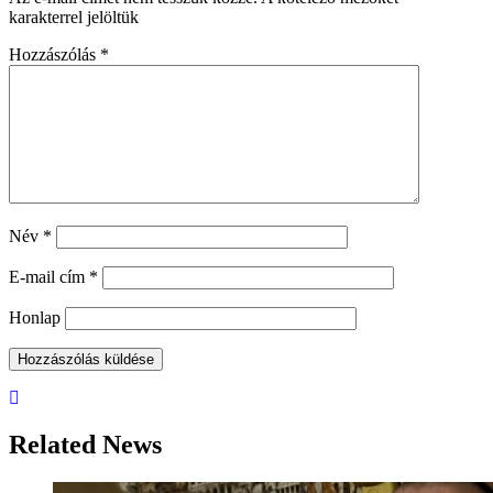
karakterrel jelöltük
Hozzászólás
*
Név
*
E-mail cím
*
Honlap
Related News