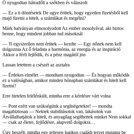
Ő nyugodtan hátradőlt a székben és válaszolt
— Ez a ti döntésetek De ugye értitek, hogy egyetlen fizetésből kell
majd fizetni a hitelt, a számlákat és megélni?
Márk halványan elmosolyodott Az ember mosolyával, aki biztos
benne, hogy mindent jobban tud másoknál
— Ti egyszerűen nem értitek — kezdte — Egy nőnek nem kell
dolgoznia Az ő feladata a harmónia, az energia és az inspiráció
Akkor a férfi fejlődik, és a pénz magától jön
Lassan letettem a csészét az asztalra
— Érdekes elmélet — mondtam nyugodtan — És hogyan működik
ez a valóságban, amikor minden hónapban számlákat és hitelt kell
fizetni?
Erre hirtelen felélénkült, mintha erre a kérdésre várt volna
— Pont ezért van szükségünk a segítségetekre! — mondta
magabiztosan — Nektek stabilitásotok van, lakásotok van
Átvállalhatjátok a hitelt, és anyagilag segíthettek minket Nem sokkal
— csak az életre, fejlődésre, alapvető dolgokra…
Úgy beszélt, mintha egy teljesen logikus családi tervet mutatna be