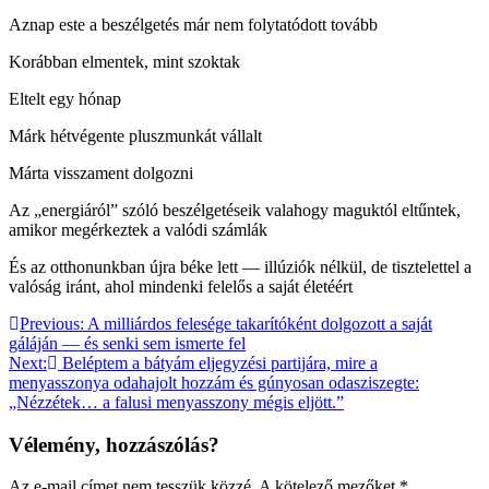
Aznap este a beszélgetés már nem folytatódott tovább
Korábban elmentek, mint szoktak
Eltelt egy hónap
Márk hétvégente pluszmunkát vállalt
Márta visszament dolgozni
Az „energiáról” szóló beszélgetéseik valahogy maguktól eltűntek,
amikor megérkeztek a valódi számlák
És az otthonunkban újra béke lett — illúziók nélkül, de tisztelettel a
valóság iránt, ahol mindenki felelős a saját életéért
Bejegyzés
Previous:
A milliárdos felesége takarítóként dolgozott a saját
gáláján — és senki sem ismerte fel
navigáció
Next:
Beléptem a bátyám eljegyzési partijára, mire a
menyasszonya odahajolt hozzám és gúnyosan odasziszegte:
„Nézzétek… a falusi menyasszony mégis eljött.”
Vélemény, hozzászólás?
Az e-mail címet nem tesszük közzé.
A kötelező mezőket
*