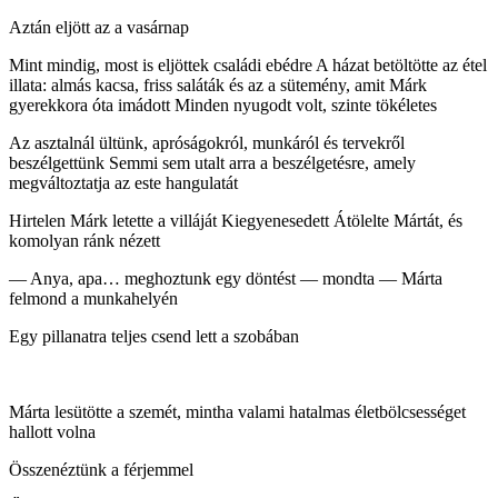
Aztán eljött az a vasárnap
Mint mindig, most is eljöttek családi ebédre A házat betöltötte az étel
illata: almás kacsa, friss saláták és az a sütemény, amit Márk
gyerekkora óta imádott Minden nyugodt volt, szinte tökéletes
Az asztalnál ültünk, apróságokról, munkáról és tervekről
beszélgettünk Semmi sem utalt arra a beszélgetésre, amely
megváltoztatja az este hangulatát
Hirtelen Márk letette a villáját Kiegyenesedett Átölelte Mártát, és
komolyan ránk nézett
— Anya, apa… meghoztunk egy döntést — mondta — Márta
felmond a munkahelyén
Egy pillanatra teljes csend lett a szobában
Márta lesütötte a szemét, mintha valami hatalmas életbölcsességet
hallott volna
Összenéztünk a férjemmel