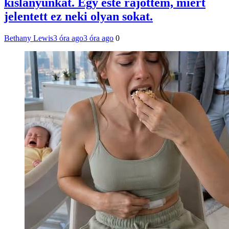
kislányunkat. Egy este rájöttem, miért
jelentett ez neki olyan sokat.
Bethany Lewis
3 óra ago
3 óra ago
0