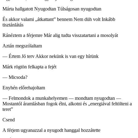
Márta hallgatott Nyugodtan Túlságosan nyugodtan
És akkor valami „átkattant” bennem Nem düh volt Inkább
tisztánlátás
Ránéztem a férjemre Már alig tudta visszatartani a mosolyát
Aztán megszólaltam
— Értem Jó terv Akkor nekünk is van egy hírünk
Márk rögtön felkapta a fejét
— Micsoda?
Enyhén előrehajoltam
— Felmondok a munkahelyemen — mondtam nyugodtan —
Mostantól áramlásban fogok élni, alkotni és „energiával feltölteni a
teret”
Csend
A férjem ugyanazzal a nyugodt hanggal hozzátette