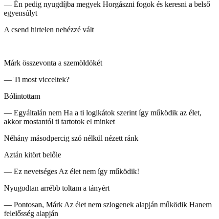
— Én pedig nyugdíjba megyek Horgászni fogok és keresni a belső
egyensúlyt
A csend hirtelen nehézzé vált
Márk összevonta a szemöldökét
— Ti most vicceltek?
Bólintottam
— Egyáltalán nem Ha a ti logikátok szerint így működik az élet,
akkor mostantól ti tartotok el minket
Néhány másodpercig szó nélkül nézett ránk
Aztán kitört belőle
— Ez nevetséges Az élet nem így működik!
Nyugodtan arrébb toltam a tányért
— Pontosan, Márk Az élet nem szlogenek alapján működik Hanem
felelősség alapján