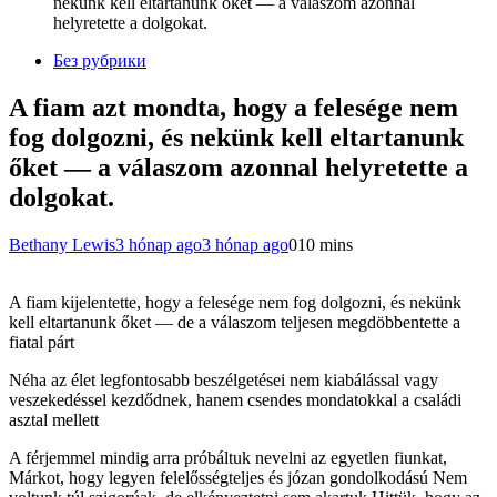
nekünk kell eltartanunk őket — a válaszom azonnal
helyretette a dolgokat.
Без рубрики
A fiam azt mondta, hogy a felesége nem
fog dolgozni, és nekünk kell eltartanunk
őket — a válaszom azonnal helyretette a
dolgokat.
Bethany Lewis
3 hónap ago
3 hónap ago
0
10 mins
A fiam kijelentette, hogy a felesége nem fog dolgozni, és nekünk
kell eltartanunk őket — de a válaszom teljesen megdöbbentette a
fiatal párt
Néha az élet legfontosabb beszélgetései nem kiabálással vagy
veszekedéssel kezdődnek, hanem csendes mondatokkal a családi
asztal mellett
A férjemmel mindig arra próbáltuk nevelni az egyetlen fiunkat,
Márkot, hogy legyen felelősségteljes és józan gondolkodású Nem