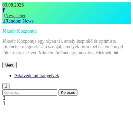
Skip
09.08.2026
to
content
Newsletter
Random News
Jókedv Központja
Jókedv Központja egy olyan tér, amely inspiráló és optimista
történetek megosztására szolgál, amelyek örömmel és reménnyel
töltik meg a szívet. Minden történet egy mosoly a léleknek. ❤️
Menu
Adatvédelmi irányelvek
Keresés: