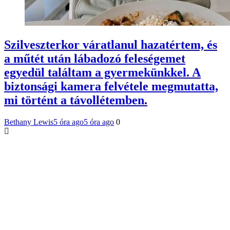
Szilveszterkor váratlanul hazatértem, és
a műtét után lábadozó feleségemet
egyedül találtam a gyermekünkkel. A
biztonsági kamera felvétele megmutatta,
mi történt a távollétemben.
Bethany Lewis
5 óra ago
5 óra ago
0