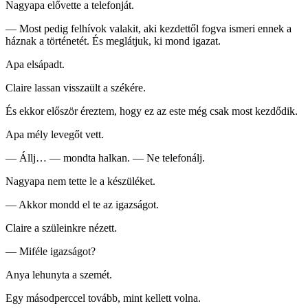
Nagyapa elővette a telefonját.
— Most pedig felhívok valakit, aki kezdettől fogva ismeri ennek a
háznak a történetét. És meglátjuk, ki mond igazat.
Apa elsápadt.
Claire lassan visszaült a székére.
És ekkor először éreztem, hogy ez az este még csak most kezdődik.
Apa mély levegőt vett.
— Állj… — mondta halkan. — Ne telefonálj.
Nagyapa nem tette le a készüléket.
— Akkor mondd el te az igazságot.
Claire a szüleinkre nézett.
— Miféle igazságot?
Anya lehunyta a szemét.
Egy másodperccel tovább, mint kellett volna.