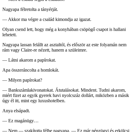
Nagyapa félretolta a tányérját.
— Akkor ma végre a család kimondja az igazat.
Olyan csend lett, hogy még a konyhában csöpögő csapot is hallani
lehetett.
Nagyapa lassan felállt az asztaltól, és először az este folyamán nem
rám vagy Claire-re nézett, hanem a szüleimre.
— Látni akarom a papírokat.
Apa összeráncolta a homlokát.
— Milyen papírokat?
— Bankszámlakivonatokat. Átutalásokat. Mindent. Tudni akarom,
miért fizet az egyik gyerek havi nyolcszáz dollárt, miközben a másik
úgy él itt, mint egy luxushotelben.
Anya elsápadt.
— Ez magánügy…
— Nem — szakította félbe nagyapa. — Ez már pénzügyi és erkölcsi