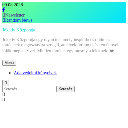
Skip
09.08.2026
to
content
Newsletter
Random News
Jókedv Központja
Jókedv Központja egy olyan tér, amely inspiráló és optimista
történetek megosztására szolgál, amelyek örömmel és reménnyel
töltik meg a szívet. Minden történet egy mosoly a léleknek. ❤️
Menu
Adatvédelmi irányelvek
Keresés: