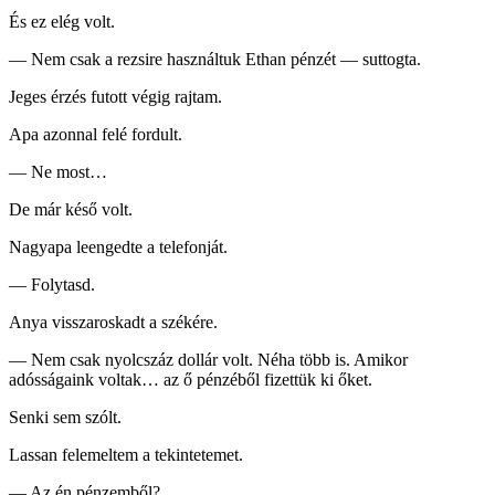
És ez elég volt.
— Nem csak a rezsire használtuk Ethan pénzét — suttogta.
Jeges érzés futott végig rajtam.
Apa azonnal felé fordult.
— Ne most…
De már késő volt.
Nagyapa leengedte a telefonját.
— Folytasd.
Anya visszaroskadt a székére.
— Nem csak nyolcszáz dollár volt. Néha több is. Amikor
adósságaink voltak… az ő pénzéből fizettük ki őket.
Senki sem szólt.
Lassan felemeltem a tekintetemet.
— Az én pénzemből?