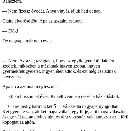
Ránéztem.
— Nem fizetsz óvodát. Anya vigyáz rájuk heti öt nap.
Claire elvörösödött. Apa az asztalra csapott.
— Elég!
De nagyapa már nem evett.
— Nem. Az az igazságtalan, hogy az egyik gyerektől lakbért
szedtek, miközben a másiknak ingyen szobát, ingyen
gyermekfelügyeletet, ingyen ételt adtok, és ezt még családnak
nevezitek.
Apa arca azonnal megfeszült.
— Ethan huszonhat éves. Ki kell vennie a részét a háztartásból.
— Claire pedig harminckettő — válaszolta nagyapa nyugodtan. —
Két gyereke van, akiket maga vállalt, egy férje, akit maga választott,
és egy válása, amelyhez újra és újra visszatér, valahányszor az a férfi
kopogtat az ajtón.