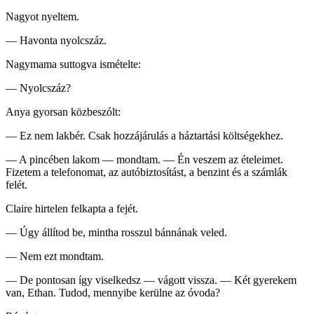
Nagyot nyeltem.
— Havonta nyolcszáz.
Nagymama suttogva ismételte:
— Nyolcszáz?
Anya gyorsan közbeszólt:
— Ez nem lakbér. Csak hozzájárulás a háztartási költségekhez.
— A pincében lakom — mondtam. — Én veszem az ételeimet.
Fizetem a telefonomat, az autóbiztosítást, a benzint és a számlák
felét.
Claire hirtelen felkapta a fejét.
— Úgy állítod be, mintha rosszul bánnának veled.
— Nem ezt mondtam.
— De pontosan így viselkedsz — vágott vissza. — Két gyerekem
van, Ethan. Tudod, mennyibe kerülne az óvoda?