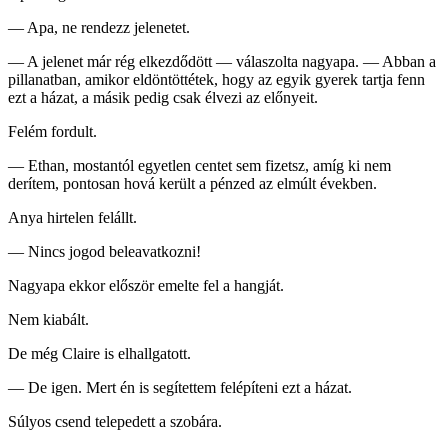
— Apa, ne rendezz jelenetet.
— A jelenet már rég elkezdődött — válaszolta nagyapa. — Abban a
pillanatban, amikor eldöntöttétek, hogy az egyik gyerek tartja fenn
ezt a házat, a másik pedig csak élvezi az előnyeit.
Felém fordult.
— Ethan, mostantól egyetlen centet sem fizetsz, amíg ki nem
derítem, pontosan hová került a pénzed az elmúlt években.
Anya hirtelen felállt.
— Nincs jogod beleavatkozni!
Nagyapa ekkor először emelte fel a hangját.
Nem kiabált.
De még Claire is elhallgatott.
— De igen. Mert én is segítettem felépíteni ezt a házat.
Súlyos csend telepedett a szobára.