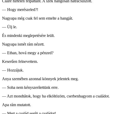
Claire hirtelen felpattant. A szék hangosan hátracsúszott.
— Hogy merészeled?!
Nagyapa még csak fel sem emelte a hangját.
— Ülj le.
És mindenki meglepetésére leült.
Nagyapa ismét rám nézett.
— Ethan, hová megy a pénzed?
Keserűen felnevettem.
— Hozzájuk.
Anya szemében azonnal könnyek jelentek meg.
— Soha nem kényszerítettünk erre.
— Azt mondtátok, hogy ha elköltözöm, cserbenhagyom a családot.
Apa rám mutatott.
— Mert a család segíti a családot!