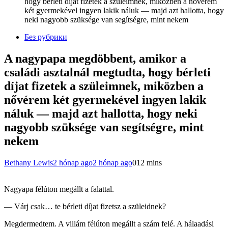
hogy bérleti díjat fizetek a szüleimnek, miközben a nővérem
két gyermekével ingyen lakik náluk — majd azt hallotta, hogy
neki nagyobb szüksége van segítségre, mint nekem
Без рубрики
A nagypapa megdöbbent, amikor a
családi asztalnál megtudta, hogy bérleti
díjat fizetek a szüleimnek, miközben a
nővérem két gyermekével ingyen lakik
náluk — majd azt hallotta, hogy neki
nagyobb szüksége van segítségre, mint
nekem
Bethany Lewis
2 hónap ago
2 hónap ago
0
12 mins
Nagyapa félúton megállt a falattal.
— Várj csak… te bérleti díjat fizetsz a szüleidnek?
Megdermedtem. A villám félúton megállt a szám felé. A hálaadási