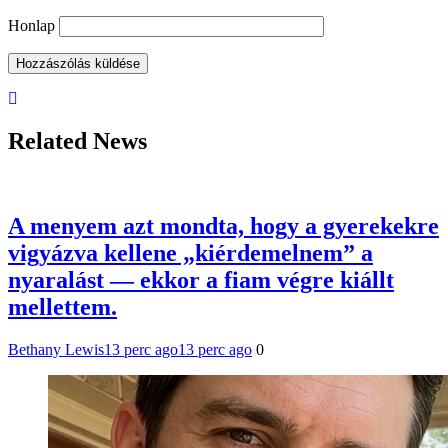
Honlap
Related News
A menyem azt mondta, hogy a gyerekekre
vigyázva kellene „kiérdemelnem” a
nyaralást — ekkor a fiam végre kiállt
mellettem.
Bethany Lewis
13 perc ago
13 perc ago
0