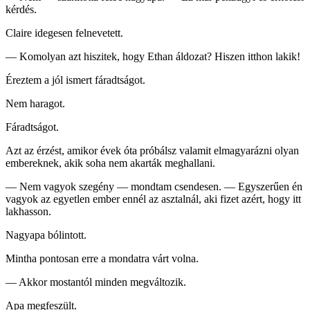
kérdés.
Claire idegesen felnevetett.
— Komolyan azt hiszitek, hogy Ethan áldozat? Hiszen itthon lakik!
Éreztem a jól ismert fáradtságot.
Nem haragot.
Fáradtságot.
Azt az érzést, amikor évek óta próbálsz valamit elmagyarázni olyan
embereknek, akik soha nem akarták meghallani.
— Nem vagyok szegény — mondtam csendesen. — Egyszerűen én
vagyok az egyetlen ember ennél az asztalnál, aki fizet azért, hogy itt
lakhasson.
Nagyapa bólintott.
Mintha pontosan erre a mondatra várt volna.
— Akkor mostantól minden megváltozik.
Apa megfeszült.