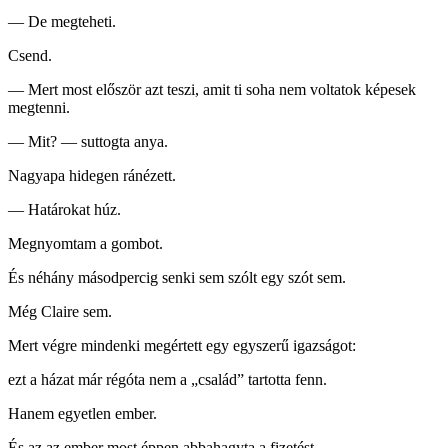
— De megteheti.
Csend.
— Mert most először azt teszi, amit ti soha nem voltatok képesek
megtenni.
— Mit? — suttogta anya.
Nagyapa hidegen ránézett.
— Határokat húz.
Megnyomtam a gombot.
És néhány másodpercig senki sem szólt egy szót sem.
Még Claire sem.
Mert végre mindenki megértett egy egyszerű igazságot:
ezt a házat már régóta nem a „család” tartotta fenn.
Hanem egyetlen ember.
És az az ember most éppen abbahagyta a fizetést.