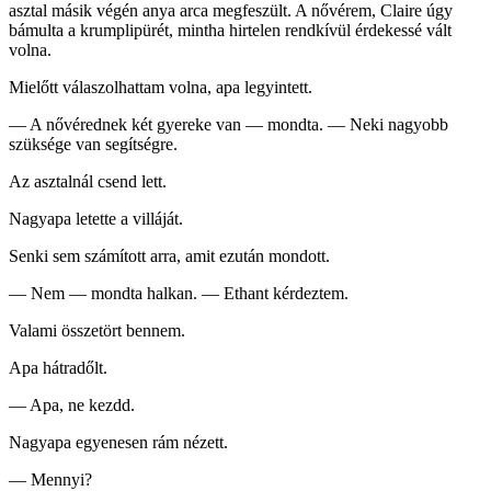
asztal másik végén anya arca megfeszült. A nővérem, Claire úgy
bámulta a krumplipürét, mintha hirtelen rendkívül érdekessé vált
volna.
Mielőtt válaszolhattam volna, apa legyintett.
— A nővérednek két gyereke van — mondta. — Neki nagyobb
szüksége van segítségre.
Az asztalnál csend lett.
Nagyapa letette a villáját.
Senki sem számított arra, amit ezután mondott.
— Nem — mondta halkan. — Ethant kérdeztem.
Valami összetört bennem.
Apa hátradőlt.
— Apa, ne kezdd.
Nagyapa egyenesen rám nézett.
— Mennyi?