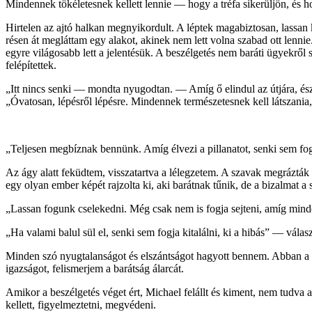
Mindennek tökéletesnek kellett lennie — hogy a tréfa sikerüljön, és h
Hirtelen az ajtó halkan megnyikordult. A léptek magabiztosan, lassa
résen át megláttam egy alakot, akinek nem lett volna szabad ott lennie
egyre világosabb lett a jelentésük. A beszélgetés nem baráti ügyekről 
felépítettek.
„Itt nincs senki — mondta nyugodtan. — Amíg ő elindul az útjára, ész
„Óvatosan, lépésről lépésre. Mindennek természetesnek kell látszania,
„Teljesen megbíznak bennünk. Amíg élvezi a pillanatot, senki sem fo
Az ágy alatt feküdtem, visszatartva a lélegzetem. A szavak megráztá
egy olyan ember képét rajzolta ki, aki barátnak tűnik, de a bizalmat a sa
„Lassan fogunk cselekedni. Még csak nem is fogja sejteni, amíg mi
„Ha valami balul sül el, senki sem fogja kitalálni, ki a hibás” — válas
Minden szó nyugtalanságot és elszántságot hagyott bennem. Abban a pi
igazságot, felismerjem a barátság álarcát.
Amikor a beszélgetés véget ért, Michael felállt és kiment, nem tudva 
kellett, figyelmeztetni, megvédeni.