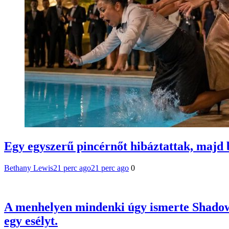
Egy egyszerű pincérnőt hibáztattak, majd b
Bethany Lewis
21 perc ago
21 perc ago
0
A menhelyen mindenki úgy ismerte Shadow-t
egy esélyt.