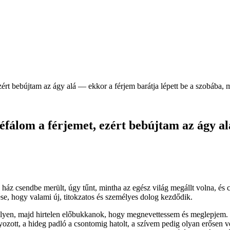
rt bebújtam az ágy alá — ekkor a férjem barátja lépett be a szobába, 
fálom a férjemet, ezért bebújtam az ágy al
 ház csendbe merült, úgy tűnt, mintha az egész világ megállt volna, és
e, hogy valami új, titokzatos és személyes dolog kezdődik.
 helyen, majd hirtelen előbukkanok, hogy megnevettessem és meglepjem. B
yozott, a hideg padló a csontomig hatolt, a szívem pedig olyan erősen v