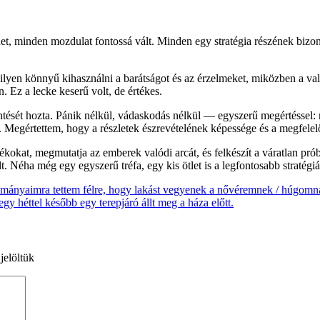
t, minden mozdulat fontossá vált. Minden egy stratégia részének bizony
lyen könnyű kihasználni a barátságot és az érzelmeket, miközben a való
. Ez a lecke keserű volt, de értékes.
kintését hozta. Pánik nélkül, vádaskodás nélkül — egyszerű megértéssel: 
k. Megértettem, hogy a részletek észrevételének képessége és a megfelel
ándékokat, megmutatja az emberek valódi arcát, és felkészít a váratlan p
t. Néha még egy egyszerű tréfa, egy kis ötlet is a legfontosabb stratég
ulmányaimra tettem félre, hogy lakást vegyenek a nővéremnek / húgomn
gy héttel később egy terepjáró állt meg a háza előtt.
jelöltük