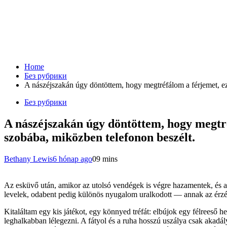
Home
Без рубрики
A nászéjszakán úgy döntöttem, hogy megtréfálom a férjemet, ezé
Без рубрики
A nászéjszakán úgy döntöttem, hogy megtré
szobába, miközben telefonon beszélt.
Bethany Lewis
6 hónap ago
0
9 mins
Az esküvő után, amikor az utolsó vendégek is végre hazamentek, és a
levelek, odabent pedig különös nyugalom uralkodott — annak az érzés
Kitaláltam egy kis játékot, egy könnyed tréfát: elbújok egy félreeső
leghalkabban lélegezni. A fátyol és a ruha hosszú uszálya csak akadál