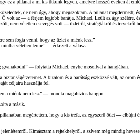
ogy ez a pillanat a mi kis titkunk legyen, amelyre hosszú éveken át eml
n közeledtek, de nem úgy, ahogy megszoktam. A pillanat megdermedt, é
. Ő volt az — a férjem legjobb barátja, Michael. Leült az ágy szélére, é
szólt, nem véletlen csevegés volt — üzletről, stratégiákról és tervekrő
re sem fogja venni, hogy az üzlet a miénk lesz.”
 mintha véletlen lenne” — érkezett a válasz.
g gyanakodni” — folytatta Michael, enyhe mosollyal a hangjában.
k a biztonságérzetemet. A bizalom és a barátság eszközzé vált, az örö
ját céljaira használja fel.
nden a miénk nem lesz” — mondta magabiztos hangon.
zolta a másik.
llanatban megértettem, hogy a kis tréfa, az egyszerű ötlet — elbújni é
a jelenlétemről. Kimásztam a rejtekhelyről, a szívem még mindig hevesen