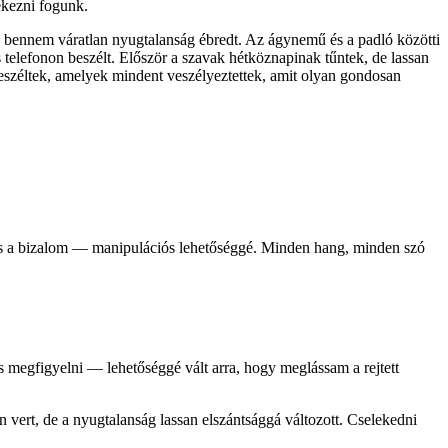
ékezni fogunk.
s bennem váratlan nyugtalanság ébredt. Az ágynemű és a padló közötti
s telefonon beszélt. Először a szavak hétköznapinak tűntek, de lassan
l beszéltek, amelyek mindent veszélyeztettek, amit olyan gondosan
m és a bizalom — manipulációs lehetőséggé. Minden hang, minden szó
s megfigyelni — lehetőséggé vált arra, hogy meglássam a rejtett
 vert, de a nyugtalanság lassan elszántsággá változott. Cselekedni