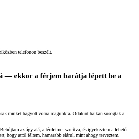
miközben telefonon beszélt.
á — ekkor a férjem barátja lépett be a
 csak minket hagyott volna magunkra. Odakint halkan susogtak a
ebújtam az ágy alá, a térdeimet szorítva, és igyekeztem a lehető
ert, hogy attól féltem, hamarabb elárul, mint ahogy terveztem.