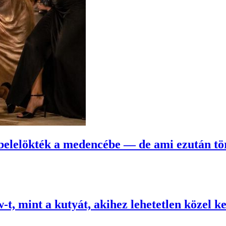
elelökték a medencébe — de ami ezután tört
, mint a kutyát, akihez lehetetlen közel k