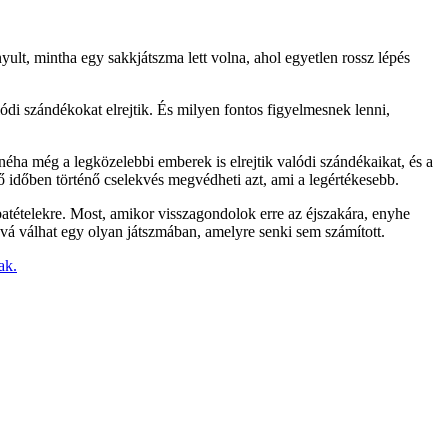
ult, mintha egy sakkjátszma lett volna, ahol egyetlen rossz lépés
di szándékokat elrejtik. És milyen fontos figyelmesnek lenni,
néha még a legközelebbi emberek is elrejtik valódi szándékaikat, és a
ő időben történő cselekvés megvédheti azt, ami a legértékesebb.
róbatételekre. Most, amikor visszagondolok erre az éjszakára, enyhe
iává válhat egy olyan játszmában, amelyre senki sem számított.
ak.