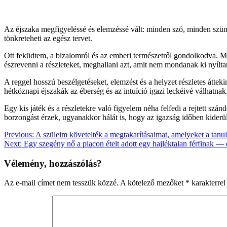
Az éjszaka megfigyeléssé és elemzéssé vált: minden szó, minden szüne
tönkreteheti az egész tervet.
Ott feküdtem, a bizalomról és az emberi természetről gondolkodva. Mi
észrevenni a részleteket, meghallani azt, amit nem mondanak ki nyíltan
A reggel hosszú beszélgetéseket, elemzést és a helyzet részletes átte
hétköznapi éjszakák az éberség és az intuíció igazi leckéivé válhatna
Egy kis játék és a részletekre való figyelem néha felfedi a rejtett sz
borzongást érzek, ugyanakkor hálát is, hogy az igazság időben kiderül
Bejegyzés
Previous:
A szüleim követelték a megtakarításaimat, amelyeket a tan
Next:
Egy szegény nő a piacon ételt adott egy hajléktalan férfinak — e
navigáció
Vélemény, hozzászólás?
Az e-mail címet nem tesszük közzé.
A kötelező mezőket
*
karakterrel 