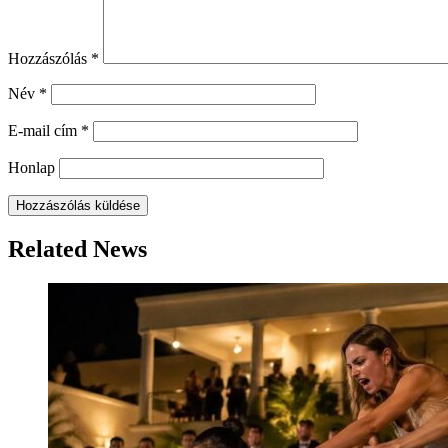
Hozzászólás
*
Név
*
E-mail cím
*
Honlap
Related News