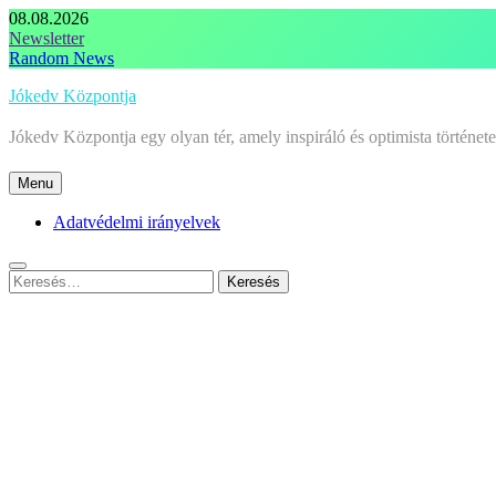
Skip
08.08.2026
to
Newsletter
content
Random News
Jókedv Központja
Jókedv Központja egy olyan tér, amely inspiráló és optimista történe
Menu
Adatvédelmi irányelvek
Keresés: