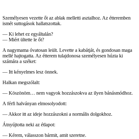
Személyesen vezette őt az ablak melletti asztalhoz. Az étteremben
ismét suttogások hallatszottak.
— Ki lehet ez egyáltalán?
— Miért ültette le őt?
A nagymama óvatosan leült. Levette a kabátját, és gondosan maga
mellé hajtogatta. Az étterem tulajdonosa személyesen húzta ki
számára a széket:
— Itt kényelmes lesz önnek.
Halkan megszólalt:
— Köszönöm… nem vagyok hozzászokva az ilyen bánásmódhoz.
A férfi halványan elmosolyodott:
— Akkor itt az ideje hozzászokni a normális dolgokhoz.
Átnyújtotta neki az étlapot:
— Kérem, válasszon bármit, amit szeretne.