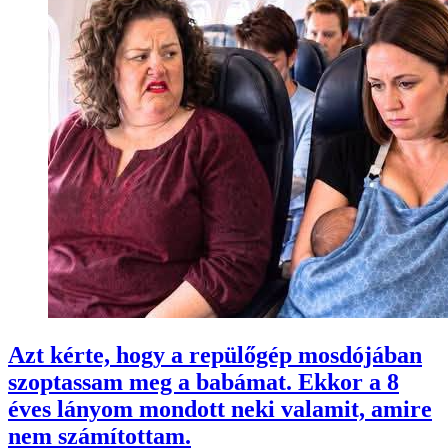
Azt kérte, hogy a repülőgép mosdójában
szoptassam meg a babámat. Ekkor a 8
éves lányom mondott neki valamit, amire
nem számítottam.