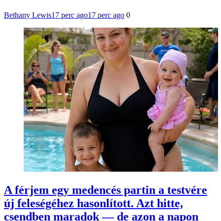
Bethany Lewis
17 perc ago
17 perc ago
0
A férjem egy medencés partin a testvére
új feleségéhez hasonlított. Azt hitte,
csendben maradok — de azon a napon