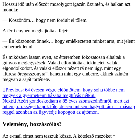
Hosszú idő után először mosolygott igazán őszintén, és halkan azt
mondta:
— Köszönöm… hogy nem fordult el tőlem.
A férfi enyhén meghajtotta a fejét:
— Én köszönöm önnek… hogy emlékeztetett minket arra, mit jelent
embernek lenni.
És miközben lassan evett, az étteremben fokozatosan elhaltak a
gúnyos megjegyzések. Valaki elfordította a tekintetét, valaki
elgondolkodott, és valaki először nézett rá nem úgy, mint egy
„furcsa öregasszonyra”, hanem mint egy emberre, akinek szintén
megvan a saját története.
Bejegyzés
Previous:
64 évesen végre eldöntöttem, hogy soha többé nem
megyek a gyermekeim házába meghívás nélkül.
navigáció
Next:
Azért gondoskodtam a 85 éves szomszédnőmről, mert azt
hittem, örökséget kapok tőle, de semmit sem hagyott rám — másnap
reggel azonban az ügyvédje kopogott az ajtómon.
Vélemény, hozzászólás?
Az e-mail címet nem tesszük közzé.
A kötelező mezőket
*