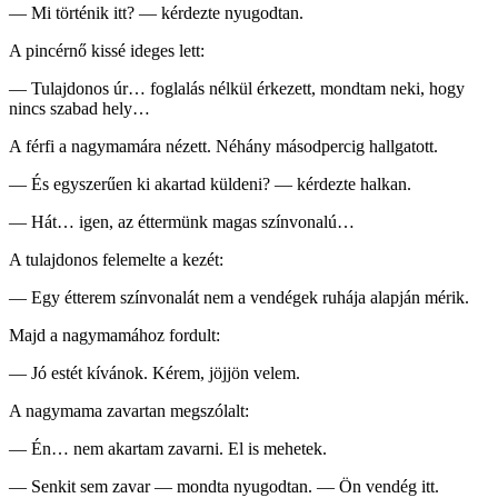
— Mi történik itt? — kérdezte nyugodtan.
A pincérnő kissé ideges lett:
— Tulajdonos úr… foglalás nélkül érkezett, mondtam neki, hogy
nincs szabad hely…
A férfi a nagymamára nézett. Néhány másodpercig hallgatott.
— És egyszerűen ki akartad küldeni? — kérdezte halkan.
— Hát… igen, az éttermünk magas színvonalú…
A tulajdonos felemelte a kezét:
— Egy étterem színvonalát nem a vendégek ruhája alapján mérik.
Majd a nagymamához fordult:
— Jó estét kívánok. Kérem, jöjjön velem.
A nagymama zavartan megszólalt:
— Én… nem akartam zavarni. El is mehetek.
— Senkit sem zavar — mondta nyugodtan. — Ön vendég itt.