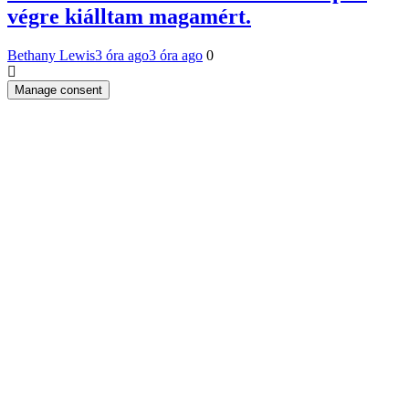
végre kiálltam magamért.
Bethany Lewis
3 óra ago
3 óra ago
0
Manage consent