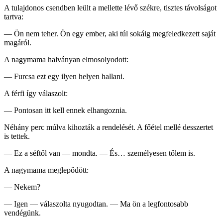
A tulajdonos csendben leült a mellette lévő székre, tisztes távolságot
tartva:
— Ön nem teher. Ön egy ember, aki túl sokáig megfeledkezett saját
magáról.
A nagymama halványan elmosolyodott:
— Furcsa ezt egy ilyen helyen hallani.
A férfi így válaszolt:
— Pontosan itt kell ennek elhangoznia.
Néhány perc múlva kihozták a rendelését. A főétel mellé desszertet
is tettek.
— Ez a séftől van — mondta. — És… személyesen tőlem is.
A nagymama meglepődött:
— Nekem?
— Igen — válaszolta nyugodtan. — Ma ön a legfontosabb
vendégünk.