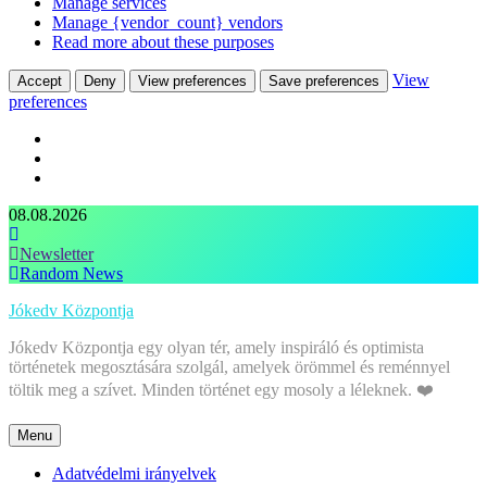
Manage services
Manage {vendor_count} vendors
Read more about these purposes
View
Accept
Deny
View preferences
Save preferences
preferences
Skip
08.08.2026
to
content
Newsletter
Random News
Jókedv Központja
Jókedv Központja egy olyan tér, amely inspiráló és optimista
történetek megosztására szolgál, amelyek örömmel és reménnyel
töltik meg a szívet. Minden történet egy mosoly a léleknek. ❤️
Menu
Adatvédelmi irányelvek