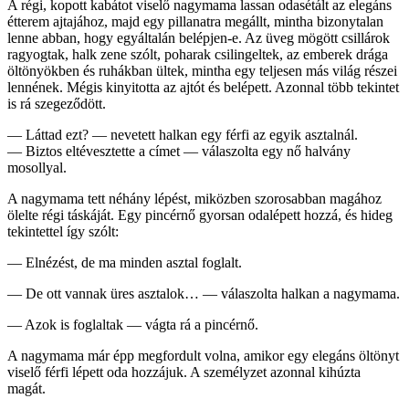
A régi, kopott kabátot viselő nagymama lassan odasétált az elegáns
étterem ajtajához, majd egy pillanatra megállt, mintha bizonytalan
lenne abban, hogy egyáltalán belépjen-e. Az üveg mögött csillárok
ragyogtak, halk zene szólt, poharak csilingeltek, az emberek drága
öltönyökben és ruhákban ültek, mintha egy teljesen más világ részei
lennének. Mégis kinyitotta az ajtót és belépett. Azonnal több tekintet
is rá szegeződött.
— Láttad ezt? — nevetett halkan egy férfi az egyik asztalnál.
— Biztos eltévesztette a címet — válaszolta egy nő halvány
mosollyal.
A nagymama tett néhány lépést, miközben szorosabban magához
ölelte régi táskáját. Egy pincérnő gyorsan odalépett hozzá, és hideg
tekintettel így szólt:
— Elnézést, de ma minden asztal foglalt.
— De ott vannak üres asztalok… — válaszolta halkan a nagymama.
— Azok is foglaltak — vágta rá a pincérnő.
A nagymama már épp megfordult volna, amikor egy elegáns öltönyt
viselő férfi lépett oda hozzájuk. A személyzet azonnal kihúzta
magát.