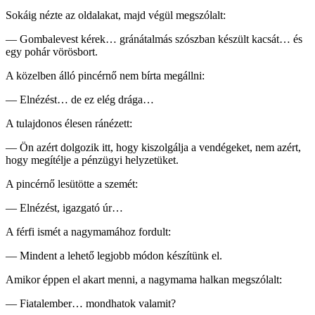
Sokáig nézte az oldalakat, majd végül megszólalt:
— Gombalevest kérek… gránátalmás szószban készült kacsát… és
egy pohár vörösbort.
A közelben álló pincérnő nem bírta megállni:
— Elnézést… de ez elég drága…
A tulajdonos élesen ránézett:
— Ön azért dolgozik itt, hogy kiszolgálja a vendégeket, nem azért,
hogy megítélje a pénzügyi helyzetüket.
A pincérnő lesütötte a szemét:
— Elnézést, igazgató úr…
A férfi ismét a nagymamához fordult:
— Mindent a lehető legjobb módon készítünk el.
Amikor éppen el akart menni, a nagymama halkan megszólalt:
— Fiatalember… mondhatok valamit?