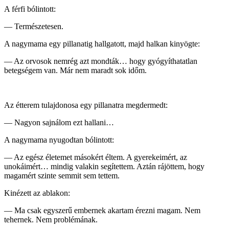
A férfi bólintott:
— Természetesen.
A nagymama egy pillanatig hallgatott, majd halkan kinyögte:
— Az orvosok nemrég azt mondták… hogy gyógyíthatatlan
betegségem van. Már nem maradt sok időm.
Az étterem tulajdonosa egy pillanatra megdermedt:
— Nagyon sajnálom ezt hallani…
A nagymama nyugodtan bólintott:
— Az egész életemet másokért éltem. A gyerekeimért, az
unokáimért… mindig valakin segítettem. Aztán rájöttem, hogy
magamért szinte semmit sem tettem.
Kinézett az ablakon:
— Ma csak egyszerű embernek akartam érezni magam. Nem
tehernek. Nem problémának.