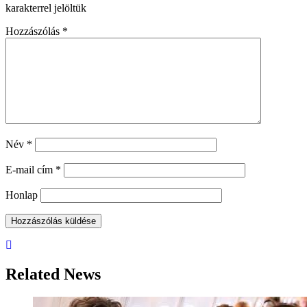
karakterrel jelöltük
Hozzászólás
*
Név
*
E-mail cím
*
Honlap
Related News