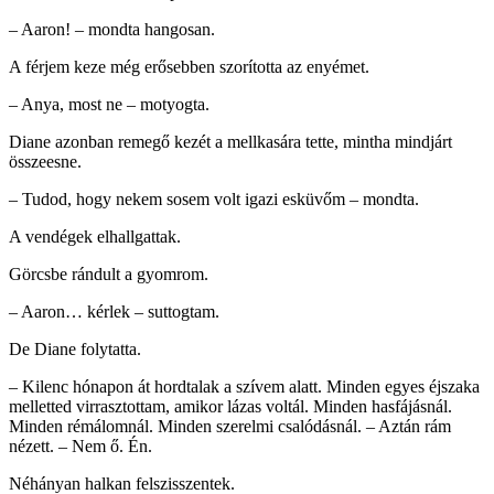
– Aaron! – mondta hangosan.
A férjem keze még erősebben szorította az enyémet.
– Anya, most ne – motyogta.
Diane azonban remegő kezét a mellkasára tette, mintha mindjárt
összeesne.
– Tudod, hogy nekem sosem volt igazi esküvőm – mondta.
A vendégek elhallgattak.
Görcsbe rándult a gyomrom.
– Aaron… kérlek – suttogtam.
De Diane folytatta.
– Kilenc hónapon át hordtalak a szívem alatt. Minden egyes éjszaka
melletted virrasztottam, amikor lázas voltál. Minden hasfájásnál.
Minden rémálomnál. Minden szerelmi csalódásnál. – Aztán rám
nézett. – Nem ő. Én.
Néhányan halkan felszisszentek.