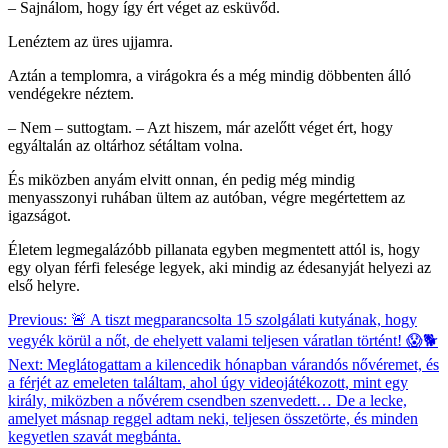
– Sajnálom, hogy így ért véget az esküvőd.
Lenéztem az üres ujjamra.
Aztán a templomra, a virágokra és a még mindig döbbenten álló
vendégekre néztem.
– Nem – suttogtam. – Azt hiszem, már azelőtt véget ért, hogy
egyáltalán az oltárhoz sétáltam volna.
És miközben anyám elvitt onnan, én pedig még mindig
menyasszonyi ruhában ültem az autóban, végre megértettem az
igazságot.
Életem legmegalázóbb pillanata egyben megmentett attól is, hogy
egy olyan férfi felesége legyek, aki mindig az édesanyját helyezi az
első helyre.
Bejegyzés
Previous:
🚨 A tiszt megparancsolta 15 szolgálati kutyának, hogy
vegyék körül a nőt, de ehelyett valami teljesen váratlan történt! 😱🐕
navigáció
Next:
Meglátogattam a kilencedik hónapban várandós nővéremet, és
a férjét az emeleten találtam, ahol úgy videojátékozott, mint egy
király, miközben a nővérem csendben szenvedett… De a lecke,
amelyet másnap reggel adtam neki, teljesen összetörte, és minden
kegyetlen szavát megbánta.