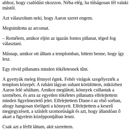
ahhoz, hogy csalódást okozzon. Néha elég, ha túlságosan fél valaki
mástól.
Azt válaszoltam neki, hogy Aaron szeret engem.
Megsimította az arcomat.
– Remélem, amikor eljön az igazán fontos pillanat, téged fog
választani.
Másnap, amikor ott álltam a templomban, hittem benne, hogy így
lesz.
Egy rövid pillanatra minden tökéletesnek tűnt.
A gyertyák meleg fénnyel égtek. Fehér virágok szegélyezték a
templom közepét. A ruhám lágyan suhant körülöttem, miközben
Aaron felé sétáltam. Amikor meglátott, könnyek csillantak a
szemében, és arra az egyetlen tökéletes pillanatra elfelejtettem
minden figyelmeztető jelet. Elfelejtettem Diane-t az első sorban,
ahogy hangosan törölgeti a könnyeit. Elfelejtettem a keserű
megjegyzéseit, a színlelt szomorúságát és azt, hogy állandóan ő
akart a figyelem középpontjában lenni.
Csak azt a férfit láttam, akit szerettem.