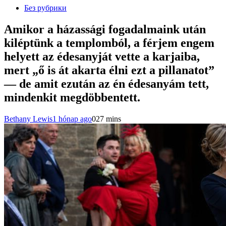
Без рубрики
Amikor a házassági fogadalmaink után
kiléptünk a templomból, a férjem engem
helyett az édesanyját vette a karjaiba,
mert „ő is át akarta élni ezt a pillanatot”
— de amit ezután az én édesanyám tett,
mindenkit megdöbbentett.
Bethany Lewis
1 hónap ago
0
27 mins