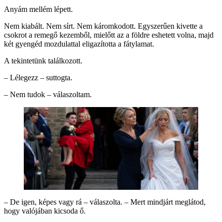
Anyám mellém lépett.
Nem kiabált. Nem sírt. Nem káromkodott. Egyszerűen kivette a
csokrot a remegő kezemből, mielőtt az a földre eshetett volna, majd
két gyengéd mozdulattal eligazította a fátylamat.
A tekintetünk találkozott.
– Lélegezz – suttogta.
– Nem tudok – válaszoltam.
– De igen, képes vagy rá – válaszolta. – Mert mindjárt meglátod,
hogy valójában kicsoda ő.