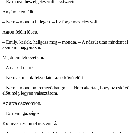
– Ez magánbeszélgetés volt – sziszegte.
Anyám elém állt.
– Nem – mondta hidegen. – Ez figyelmeztetés volt.
Aaron felém lépett.
– Emily, kérlek, hallgass meg – mondta. – A nászút után mindent el
akartam magyarázni.
Majdnem felnevettem.
– A nászút után?
– Nem akartalak felzaklatni az esküvő előtt.
– Nem – mondtam remegő hangon. – Nem akartad, hogy az esküvő
előtt még legyen választásom.
Az arca összeomlott.
– Ez nem igazságos.
Könnyes szemmel néztem rá.