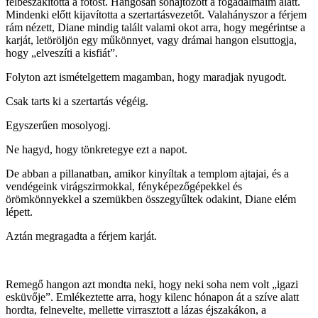
félbeszakította a fotóst. Hangosan sóhajtozott a fogadalmaim alatt.
Mindenki előtt kijavította a szertartásvezetőt. Valahányszor a férjem
rám nézett, Diane mindig talált valami okot arra, hogy megérintse a
karját, letöröljön egy műkönnyet, vagy drámai hangon elsuttogja,
hogy „elveszíti a kisfiát”.
Folyton azt ismételgettem magamban, hogy maradjak nyugodt.
Csak tarts ki a szertartás végéig.
Egyszerűen mosolyogj.
Ne hagyd, hogy tönkretegye ezt a napot.
De abban a pillanatban, amikor kinyíltak a templom ajtajai, és a
vendégeink virágszirmokkal, fényképezőgépekkel és
örömkönnyekkel a szemükben összegyűltek odakint, Diane elém
lépett.
Aztán megragadta a férjem karját.
Remegő hangon azt mondta neki, hogy neki soha nem volt „igazi
esküvője”. Emlékeztette arra, hogy kilenc hónapon át a szíve alatt
hordta, felnevelte, mellette virrasztott a lázas éjszakákon, a