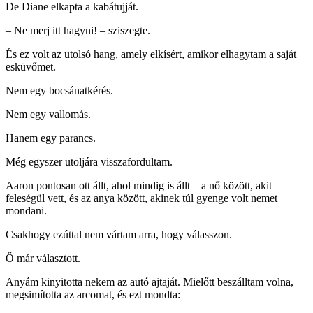
De Diane elkapta a kabátujját.
– Ne merj itt hagyni! – sziszegte.
És ez volt az utolsó hang, amely elkísért, amikor elhagytam a saját
esküvőmet.
Nem egy bocsánatkérés.
Nem egy vallomás.
Hanem egy parancs.
Még egyszer utoljára visszafordultam.
Aaron pontosan ott állt, ahol mindig is állt – a nő között, akit
feleségül vett, és az anya között, akinek túl gyenge volt nemet
mondani.
Csakhogy ezúttal nem vártam arra, hogy válasszon.
Ő már választott.
Anyám kinyitotta nekem az autó ajtaját. Mielőtt beszálltam volna,
megsimította az arcomat, és ezt mondta: