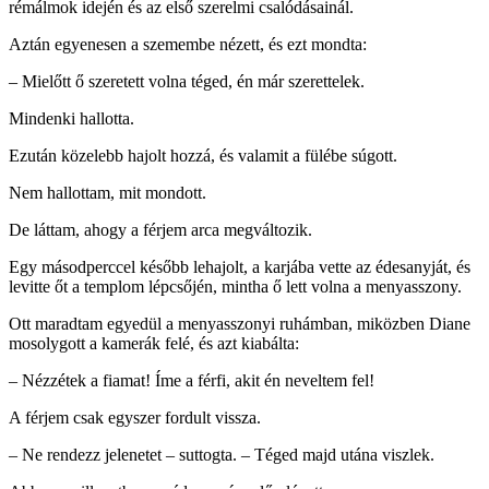
rémálmok idején és az első szerelmi csalódásainál.
Aztán egyenesen a szemembe nézett, és ezt mondta:
– Mielőtt ő szeretett volna téged, én már szerettelek.
Mindenki hallotta.
Ezután közelebb hajolt hozzá, és valamit a fülébe súgott.
Nem hallottam, mit mondott.
De láttam, ahogy a férjem arca megváltozik.
Egy másodperccel később lehajolt, a karjába vette az édesanyját, és
levitte őt a templom lépcsőjén, mintha ő lett volna a menyasszony.
Ott maradtam egyedül a menyasszonyi ruhámban, miközben Diane
mosolygott a kamerák felé, és azt kiabálta:
– Nézzétek a fiamat! Íme a férfi, akit én neveltem fel!
A férjem csak egyszer fordult vissza.
– Ne rendezz jelenetet – suttogta. – Téged majd utána viszlek.