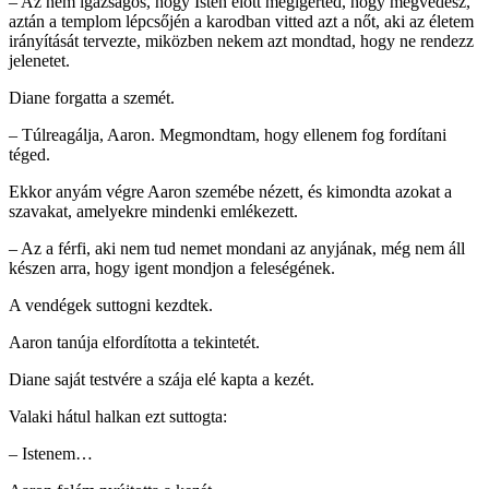
– Az nem igazságos, hogy Isten előtt megígérted, hogy megvédesz,
aztán a templom lépcsőjén a karodban vitted azt a nőt, aki az életem
irányítását tervezte, miközben nekem azt mondtad, hogy ne rendezz
jelenetet.
Diane forgatta a szemét.
– Túlreagálja, Aaron. Megmondtam, hogy ellenem fog fordítani
téged.
Ekkor anyám végre Aaron szemébe nézett, és kimondta azokat a
szavakat, amelyekre mindenki emlékezett.
– Az a férfi, aki nem tud nemet mondani az anyjának, még nem áll
készen arra, hogy igent mondjon a feleségének.
A vendégek suttogni kezdtek.
Aaron tanúja elfordította a tekintetét.
Diane saját testvére a szája elé kapta a kezét.
Valaki hátul halkan ezt suttogta:
– Istenem…