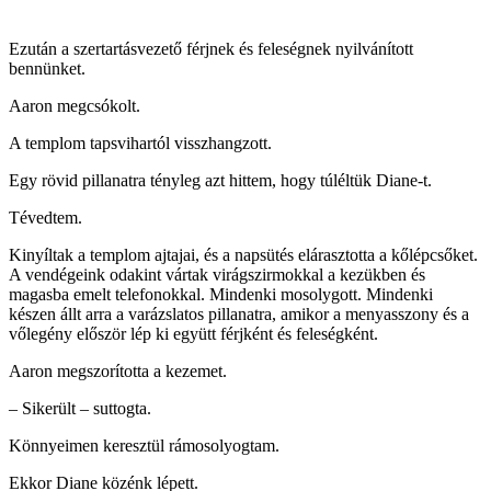
Ezután a szertartásvezető férjnek és feleségnek nyilvánított
bennünket.
Aaron megcsókolt.
A templom tapsvihartól visszhangzott.
Egy rövid pillanatra tényleg azt hittem, hogy túléltük Diane-t.
Tévedtem.
Kinyíltak a templom ajtajai, és a napsütés elárasztotta a kőlépcsőket.
A vendégeink odakint vártak virágszirmokkal a kezükben és
magasba emelt telefonokkal. Mindenki mosolygott. Mindenki
készen állt arra a varázslatos pillanatra, amikor a menyasszony és a
vőlegény először lép ki együtt férjként és feleségként.
Aaron megszorította a kezemet.
– Sikerült – suttogta.
Könnyeimen keresztül rámosolyogtam.
Ekkor Diane közénk lépett.