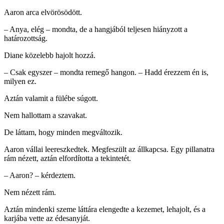
Aaron arca elvörösödött.
– Anya, elég – mondta, de a hangjából teljesen hiányzott a
határozottság.
Diane közelebb hajolt hozzá.
– Csak egyszer – mondta remegő hangon. – Hadd érezzem én is,
milyen ez.
Aztán valamit a fülébe súgott.
Nem hallottam a szavakat.
De láttam, hogy minden megváltozik.
Aaron vállai leereszkedtek. Megfeszült az állkapcsa. Egy pillanatra
rám nézett, aztán elfordította a tekintetét.
– Aaron? – kérdeztem.
Nem nézett rám.
Aztán mindenki szeme láttára elengedte a kezemet, lehajolt, és a
karjába vette az édesanyját.