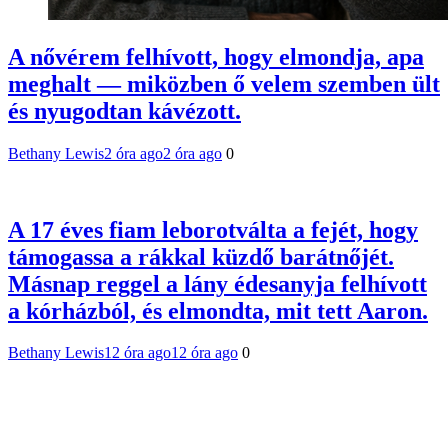
A nővérem felhívott, hogy elmondja, apa
meghalt — miközben ő velem szemben ült
és nyugodtan kávézott.
Bethany Lewis
2 óra ago
2 óra ago
0
A 17 éves fiam leborotválta a fejét, hogy
támogassa a rákkal küzdő barátnőjét.
Másnap reggel a lány édesanyja felhívott
a kórházból, és elmondta, mit tett Aaron.
Bethany Lewis
12 óra ago
12 óra ago
0