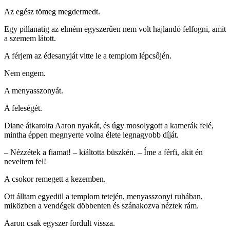
Az egész tömeg megdermedt.
Egy pillanatig az elmém egyszerűen nem volt hajlandó felfogni, amit
a szemem látott.
A férjem az édesanyját vitte le a templom lépcsőjén.
Nem engem.
A menyasszonyát.
A feleségét.
Diane átkarolta Aaron nyakát, és úgy mosolygott a kamerák felé,
mintha éppen megnyerte volna élete legnagyobb díját.
– Nézzétek a fiamat! – kiáltotta büszkén. – Íme a férfi, akit én
neveltem fel!
A csokor remegett a kezemben.
Ott álltam egyedül a templom tetején, menyasszonyi ruhában,
miközben a vendégek döbbenten és szánakozva néztek rám.
Aaron csak egyszer fordult vissza.