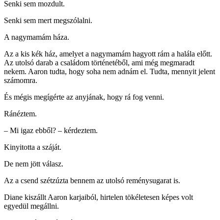
Senki sem mozdult.
Senki sem mert megszólalni.
A nagymamám háza.
Az a kis kék ház, amelyet a nagymamám hagyott rám a halála előtt.
Az utolsó darab a családom történetéből, ami még megmaradt
nekem. Aaron tudta, hogy soha nem adnám el. Tudta, mennyit jelent
számomra.
És mégis megígérte az anyjának, hogy rá fog venni.
Ránéztem.
– Mi igaz ebből? – kérdeztem.
Kinyitotta a száját.
De nem jött válasz.
Az a csend szétzúzta bennem az utolsó reménysugarat is.
Diane kiszállt Aaron karjaiból, hirtelen tökéletesen képes volt
egyedül megállni.