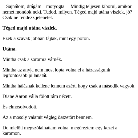
– Sajnálom, drágám – motyogta. – Mindig teljesen kiborul, amikor
nemet mondok neki. Tudod, milyen. Téged majd utána viszlek, jó?
Csak ne rendezz jelenetet.
Téged majd utána viszlek.
Ezek a szavak jobban fájtak, mint egy pofon.
Utána.
Mintha csak a soromra várnék.
Mintha az anyja nem most lopta volna el a házasságunk
legfontosabb pillanatát.
Mintha hálásnak kellene lennem azért, hogy csak a második vagyok.
Diane Aaron válla fölött rám nézett.
És elmosolyodott.
Az a mosoly valamit végleg összetört bennem.
De mielőtt megszólalhattam volna, megéreztem egy kezet a
karomon.