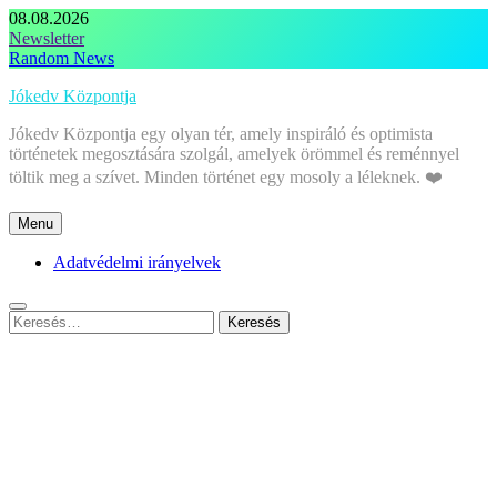
Skip
08.08.2026
to
Newsletter
content
Random News
Jókedv Központja
Jókedv Központja egy olyan tér, amely inspiráló és optimista
történetek megosztására szolgál, amelyek örömmel és reménnyel
töltik meg a szívet. Minden történet egy mosoly a léleknek. ❤️
Menu
Adatvédelmi irányelvek
Keresés: