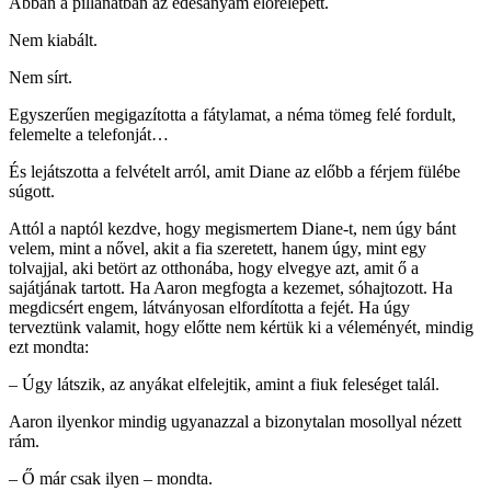
Abban a pillanatban az édesanyám előrelépett.
Nem kiabált.
Nem sírt.
Egyszerűen megigazította a fátylamat, a néma tömeg felé fordult,
felemelte a telefonját…
És lejátszotta a felvételt arról, amit Diane az előbb a férjem fülébe
súgott.
Attól a naptól kezdve, hogy megismertem Diane-t, nem úgy bánt
velem, mint a nővel, akit a fia szeretett, hanem úgy, mint egy
tolvajjal, aki betört az otthonába, hogy elvegye azt, amit ő a
sajátjának tartott. Ha Aaron megfogta a kezemet, sóhajtozott. Ha
megdicsért engem, látványosan elfordította a fejét. Ha úgy
terveztünk valamit, hogy előtte nem kértük ki a véleményét, mindig
ezt mondta:
– Úgy látszik, az anyákat elfelejtik, amint a fiuk feleséget talál.
Aaron ilyenkor mindig ugyanazzal a bizonytalan mosollyal nézett
rám.
– Ő már csak ilyen – mondta.