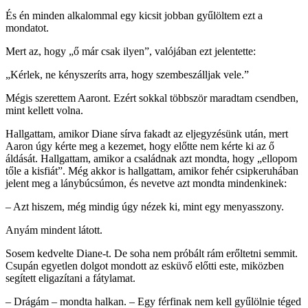
És én minden alkalommal egy kicsit jobban gyűlöltem ezt a
mondatot.
Mert az, hogy „ő már csak ilyen”, valójában ezt jelentette:
„Kérlek, ne kényszeríts arra, hogy szembeszálljak vele.”
Mégis szerettem Aaront. Ezért sokkal többször maradtam csendben,
mint kellett volna.
Hallgattam, amikor Diane sírva fakadt az eljegyzésünk után, mert
Aaron úgy kérte meg a kezemet, hogy előtte nem kérte ki az ő
áldását. Hallgattam, amikor a családnak azt mondta, hogy „ellopom
tőle a kisfiát”. Még akkor is hallgattam, amikor fehér csipkeruhában
jelent meg a lánybúcsúmon, és nevetve azt mondta mindenkinek:
– Azt hiszem, még mindig úgy nézek ki, mint egy menyasszony.
Anyám mindent látott.
Sosem kedvelte Diane-t. De soha nem próbált rám erőltetni semmit.
Csupán egyetlen dolgot mondott az esküvő előtti este, miközben
segített eligazítani a fátylamat.
– Drágám – mondta halkan. – Egy férfinak nem kell gyűlölnie téged