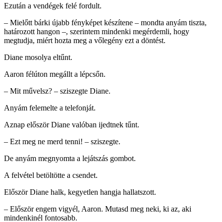
Ezután a vendégek felé fordult.
– Mielőtt bárki újabb fényképet készítene – mondta anyám tiszta,
határozott hangon –, szerintem mindenki megérdemli, hogy
megtudja, miért hozta meg a vőlegény ezt a döntést.
Diane mosolya eltűnt.
Aaron félúton megállt a lépcsőn.
– Mit művelsz? – sziszegte Diane.
Anyám felemelte a telefonját.
Aznap először Diane valóban ijedtnek tűnt.
– Ezt meg ne merd tenni! – sziszegte.
De anyám megnyomta a lejátszás gombot.
A felvétel betöltötte a csendet.
Először Diane halk, kegyetlen hangja hallatszott.
– Először engem vigyél, Aaron. Mutasd meg neki, ki az, aki
mindenkinél fontosabb.