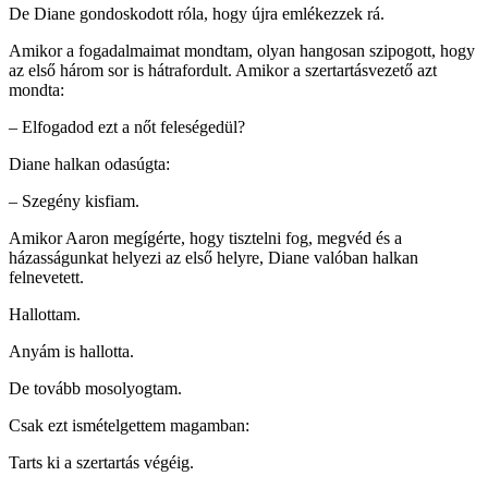
De Diane gondoskodott róla, hogy újra emlékezzek rá.
Amikor a fogadalmaimat mondtam, olyan hangosan szipogott, hogy
az első három sor is hátrafordult. Amikor a szertartásvezető azt
mondta:
– Elfogadod ezt a nőt feleségedül?
Diane halkan odasúgta:
– Szegény kisfiam.
Amikor Aaron megígérte, hogy tisztelni fog, megvéd és a
házasságunkat helyezi az első helyre, Diane valóban halkan
felnevetett.
Hallottam.
Anyám is hallotta.
De tovább mosolyogtam.
Csak ezt ismételgettem magamban:
Tarts ki a szertartás végéig.