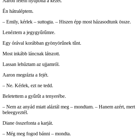
Aaron felém nyújtotta a kezét.
Én hátraléptem.
– Emily, kérlek – suttogta. – Hiszen épp most házasodtunk össze.
Lenéztem a jegygyűrűmre.
Egy órával korábban gyönyörűnek tűnt.
Most inkább láncnak látszott.
Lassan lehúztam az ujjamról.
Aaron megrázta a fejét.
– Ne. Kérlek, ezt ne tedd.
Beletettem a gyűrűt a tenyerébe.
– Nem az anyád miatt aláztál meg – mondtam. – Hanem azért, mert
beleegyeztél.
Diane összefonta a karját.
– Még meg fogod bánni – mondta.