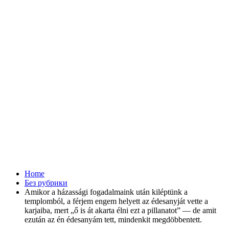
Home
Без рубрики
Amikor a házassági fogadalmaink után kiléptünk a
templomból, a férjem engem helyett az édesanyját vette a
karjaiba, mert „ő is át akarta élni ezt a pillanatot” — de amit
ezután az én édesanyám tett, mindenkit megdöbbentett.