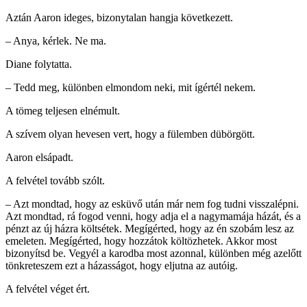
Aztán Aaron ideges, bizonytalan hangja következett.
– Anya, kérlek. Ne ma.
Diane folytatta.
– Tedd meg, különben elmondom neki, mit ígértél nekem.
A tömeg teljesen elnémult.
A szívem olyan hevesen vert, hogy a fülemben dübörgött.
Aaron elsápadt.
A felvétel tovább szólt.
– Azt mondtad, hogy az esküvő után már nem fog tudni visszalépni.
Azt mondtad, rá fogod venni, hogy adja el a nagymamája házát, és a
pénzt az új házra költsétek. Megígérted, hogy az én szobám lesz az
emeleten. Megígérted, hogy hozzátok költözhetek. Akkor most
bizonyítsd be. Vegyél a karodba most azonnal, különben még azelőtt
tönkreteszem ezt a házasságot, hogy eljutna az autóig.
A felvétel véget ért.