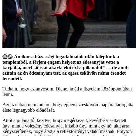
😱😱
Amikor a házassági fogadalmaink után kiléptünk a
templomból, a férjem engem helyett az édesanyját vette a
karjaiba, mert „ő is át akarta élni ezt a pillanatot” — de amit
ezután az én édesanyám tett, az egész esküvőn néma csendet
teremtett.
Tudtam, hogy az anyósom, Diane, imád a figyelem középpontjában
lenni.
Azt azonban nem tudtam, hogy éppen az esküvőm napjára tartogatta
élete legnagyobb előadását.
Attól a pillanattól kezdve, hogy megérkezett, kevésbé viselkedett
úgy, mint a vőlegény édesanyja, inkább úgy, mint egy nő, akit arra
kényszerítenek, hogy átadja a reflektorfényt valaki másnak. Folyton