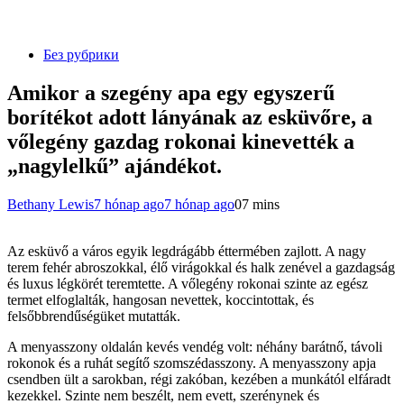
Без рубрики
Amikor a szegény apa egy egyszerű
borítékot adott lányának az esküvőre, a
vőlegény gazdag rokonai kinevették a
„nagylelkű” ajándékot.
Bethany Lewis
7 hónap ago
7 hónap ago
0
7 mins
Az esküvő a város egyik legdrágább éttermében zajlott. A nagy
terem fehér abroszokkal, élő virágokkal és halk zenével a gazdagság
és luxus légkörét teremtette. A vőlegény rokonai szinte az egész
termet elfoglalták, hangosan nevettek, koccintottak, és
felsőbbrendűségüket mutatták.
A menyasszony oldalán kevés vendég volt: néhány barátnő, távoli
rokonok és a ruhát segítő szomszédasszony. A menyasszony apja
csendben ült a sarokban, régi zakóban, kezében a munkától elfáradt
kezekkel. Szinte nem beszélt, nem evett, szerénynek és