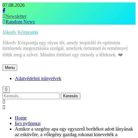
Skip
07.08.2026
to
content
Newsletter
Random News
Jókedv Központja
Jókedv Központja egy olyan tér, amely inspiráló és optimista
történetek megosztására szolgál, amelyek örömmel és reménnyel
töltik meg a szívet. Minden történet egy mosoly a léleknek. ❤️
Menu
Adatvédelmi irányelvek
Keresés:
Home
Без рубрики
Amikor a szegény apa egy egyszerű borítékot adott lányának
az esküvőre, a vőlegény gazdag rokonai kinevették a