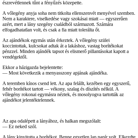
észrevétlennek tűnt a fényűzés közepette.
A vőlegény anyja soha nem titkolta ellenszenvét menyével szemben.
Nem a karaktere, viselkedése vagy szokásai miatt — egyszerűen
azért, mert a lány szegény családból származott. Számára
elfogadhatatlan volt, és csak a fia miatt tolerálta őt.
Az ajándékok egymás után érkeztek. A vőlegény szülei
koccintottak, kulcsokat adtak át a lakáshoz, vastag borítékokat
pénzzel. Minden ajándék tapsot és elismerő pillantásokat kapott a
vendégektől.
Ekkor a házigazda bejelentette:
— Most következik a menyasszony apjának ajándéka.
A teremben kínos csend lett. Az apa felállt, kezében egy egyszerű,
fehér borítékot tartott — vékony, szalag és díszítés nélkül. A
vőlegény rokonai egymásra néztek, és mosolyogva tartották az
ajándékot jelentéktelennek.
Az apa odalépett a lányához, és halkan megszólalt:
— Ez neked szól.
A lány kinyitotta a borítékot. Benne egyetlen lap papír volt. Elkezdte