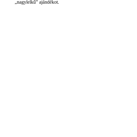
„nagylelkű” ajándékot.