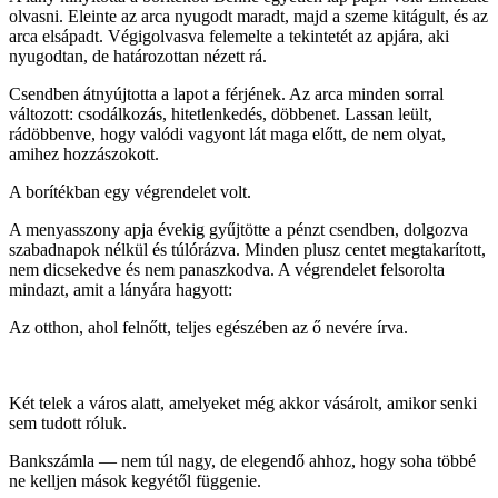
olvasni. Eleinte az arca nyugodt maradt, majd a szeme kitágult, és az
arca elsápadt. Végigolvasva felemelte a tekintetét az apjára, aki
nyugodtan, de határozottan nézett rá.
Csendben átnyújtotta a lapot a férjének. Az arca minden sorral
változott: csodálkozás, hitetlenkedés, döbbenet. Lassan leült,
rádöbbenve, hogy valódi vagyont lát maga előtt, de nem olyat,
amihez hozzászokott.
A borítékban egy végrendelet volt.
A menyasszony apja évekig gyűjtötte a pénzt csendben, dolgozva
szabadnapok nélkül és túlórázva. Minden plusz centet megtakarított,
nem dicsekedve és nem panaszkodva. A végrendelet felsorolta
mindazt, amit a lányára hagyott:
Az otthon, ahol felnőtt, teljes egészében az ő nevére írva.
Két telek a város alatt, amelyeket még akkor vásárolt, amikor senki
sem tudott róluk.
Bankszámla — nem túl nagy, de elegendő ahhoz, hogy soha többé
ne kelljen mások kegyétől függenie.