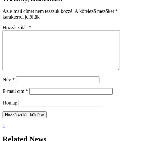
Az e-mail címet nem tesszük közzé.
A kötelező mezőket
*
karakterrel jelöltük
Hozzászólás
*
Név
*
E-mail cím
*
Honlap
Related News