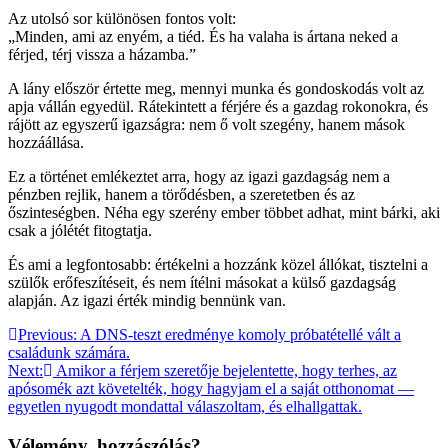
Az utolsó sor különösen fontos volt:
„Minden, ami az enyém, a tiéd. És ha valaha is ártana neked a
férjed, térj vissza a házamba.”
A lány először értette meg, mennyi munka és gondoskodás volt az
apja vállán egyedül. Rátekintett a férjére és a gazdag rokonokra, és
rájött az egyszerű igazságra: nem ő volt szegény, hanem mások
hozzáállása.
Ez a történet emlékeztet arra, hogy az igazi gazdagság nem a
pénzben rejlik, hanem a törődésben, a szeretetben és az
őszinteségben. Néha egy szerény ember többet adhat, mint bárki, aki
csak a jólétét fitogtatja.
És ami a legfontosabb: értékelni a hozzánk közel állókat, tisztelni a
szülők erőfeszítéseit, és nem ítélni másokat a külső gazdagság
alapján. Az igazi érték mindig bennünk van.
Bejegyzés
Previous:
A DNS-teszt eredménye komoly próbatétellé vált a
családunk számára.
navigáció
Next:
Amikor a férjem szeretője bejelentette, hogy terhes, az
apósomék azt követelték, hogy hagyjam el a saját otthonomat —
egyetlen nyugodt mondattal válaszoltam, és elhallgattak.
Vélemény, hozzászólás?