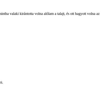
ntha valaki kirántotta volna alólam a talajt, és ott hagyott volna az
i.