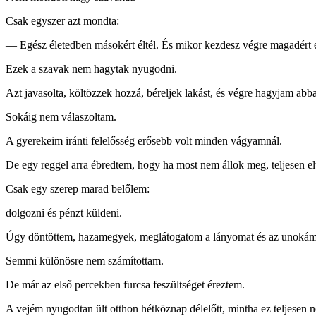
Csak egyszer azt mondta:
— Egész életedben másokért éltél. És mikor kezdesz végre magadért 
Ezek a szavak nem hagytak nyugodni.
Azt javasolta, költözzek hozzá, béreljek lakást, és végre hagyjam ab
Sokáig nem válaszoltam.
A gyerekeim iránti felelősség erősebb volt minden vágyamnál.
De egy reggel arra ébredtem, hogy ha most nem állok meg, teljesen e
Csak egy szerep marad belőlem:
dolgozni és pénzt küldeni.
Úgy döntöttem, hazamegyek, meglátogatom a lányomat és az unokám
Semmi különösre nem számítottam.
De már az első percekben furcsa feszültséget éreztem.
A vejém nyugodtan ült otthon hétköznap délelőtt, mintha ez teljesen n