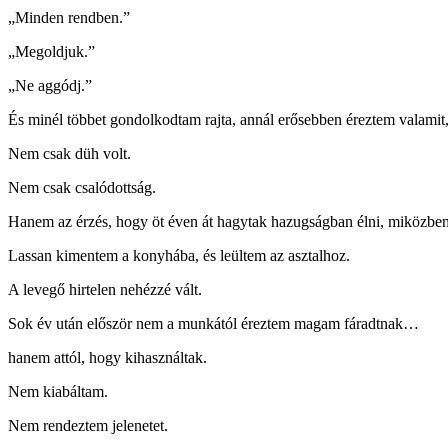
„Minden rendben.”
„Megoldjuk.”
„Ne aggódj.”
És minél többet gondolkodtam rajta, annál erősebben éreztem valamit
Nem csak düh volt.
Nem csak csalódottság.
Hanem az érzés, hogy öt éven át hagytak hazugságban élni, miközben
Lassan kimentem a konyhába, és leültem az asztalhoz.
A levegő hirtelen nehézzé vált.
Sok év után először nem a munkától éreztem magam fáradtnak…
hanem attól, hogy kihasználtak.
Nem kiabáltam.
Nem rendeztem jelenetet.