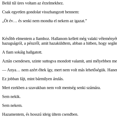
Belül túl üres voltam az érzelmekhez.
Csak egyetlen gondolat visszhangzott bennem:
„Öt év… és senki nem mondta el nekem az igazat.”
Később elmentem a fiamhoz. Hallanom kellett még valaki véleményét,
hazugságról, a pénzről, amit hazaküldtem, abban a hitben, hogy segíte
A fiam sokáig hallgatott.
Aztán csendesen, szinte suttogva mondott valamit, ami mélyebben me
— Anya… nem azért éltek így, mert nem volt más lehetőségük. Hanem a
Ez jobban fájt, mint bármilyen árulás.
Mert ezekben a szavakban nem volt mentség senki számára.
Sem nekik.
Sem nekem.
Hazamentem, és hosszú ideig ültem csendben.