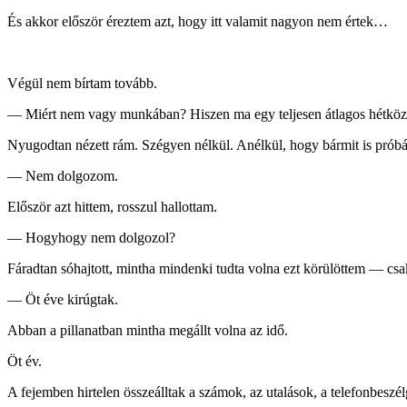
És akkor először éreztem azt, hogy itt valamit nagyon nem értek…
Végül nem bírtam tovább.
— Miért nem vagy munkában? Hiszen ma egy teljesen átlagos hétköz
Nyugodtan nézett rám. Szégyen nélkül. Anélkül, hogy bármit is próbált
— Nem dolgozom.
Először azt hittem, rosszul hallottam.
— Hogyhogy nem dolgozol?
Fáradtan sóhajtott, mintha mindenki tudta volna ezt körülöttem — cs
— Öt éve kirúgtak.
Abban a pillanatban mintha megállt volna az idő.
Öt év.
A fejemben hirtelen összeálltak a számok, az utalások, a telefonbeszé