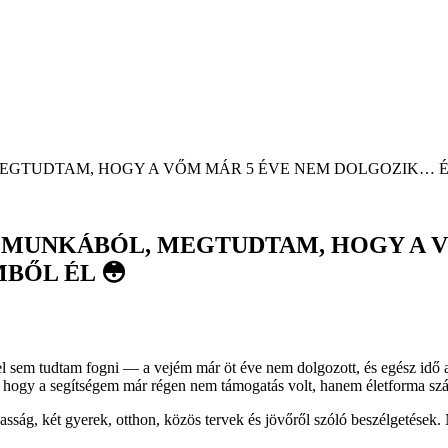
GTUDTAM, HOGY A VŐM MÁR 5 ÉVE NEM DOLGOZIK… ÉS
 MUNKÁBÓL, MEGTUDTAM, HOGY A V
BŐL ÉL 😳
 sem tudtam fogni — a vejém már öt éve nem dolgozott, és egész idő al
, hogy a segítségem már régen nem támogatás volt, hanem életforma sz
sság, két gyerek, otthon, közös tervek és jövőről szóló beszélgetések