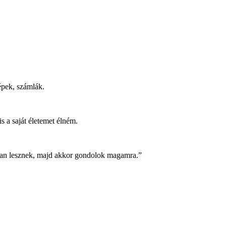
épek, számlák.
 a saját életemet élném.
an lesznek, majd akkor gondolok magamra.”