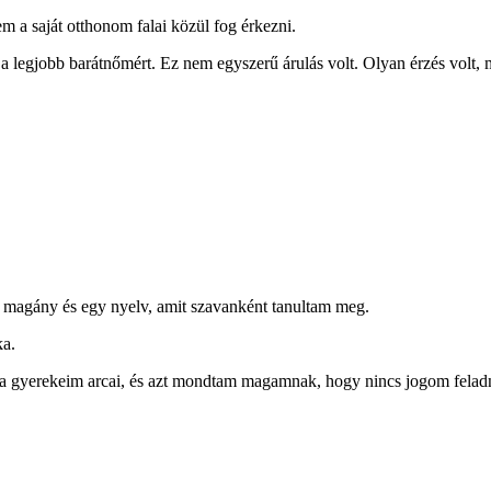
 a saját otthonom falai közül fog érkezni.
a legjobb barátnőmért. Ez nem egyszerű árulás volt. Olyan érzés volt, mi
, magány és egy nyelv, amit szavanként tanultam meg.
ka.
a gyerekeim arcai, és azt mondtam magamnak, hogy nincs jogom feladn