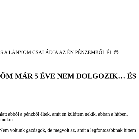
 A LÁNYOM CSALÁDJA AZ ÉN PÉNZEMBŐL ÉL 😳
ŐM MÁR 5 ÉVE NEM DOLGOZIK… ÉS
att abból a pénzből éltek, amit én küldtem nekik, abban a hitben,
ámukra.
. Nem voltunk gazdagok, de megvolt az, amit a legfontosabbnak hittem