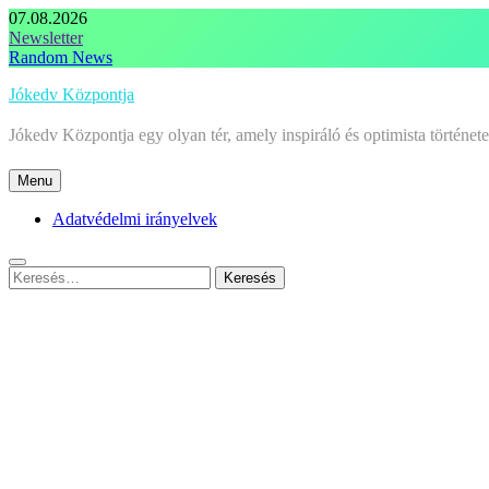
Skip
07.08.2026
to
Newsletter
content
Random News
Jókedv Központja
Jókedv Központja egy olyan tér, amely inspiráló és optimista történe
Menu
Adatvédelmi irányelvek
Keresés: