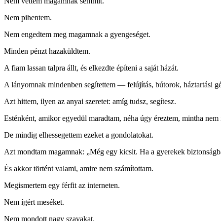
Nem vettem magamnak semmit.
Nem pihentem.
Nem engedtem meg magamnak a gyengeséget.
Minden pénzt hazaküldtem.
A fiam lassan talpra állt, és elkezdte építeni a saját házát.
A lányomnak mindenben segítettem — felújítás, bútorok, háztartási g
Azt hittem, ilyen az anyai szeretet: amíg tudsz, segítesz.
Esténként, amikor egyedül maradtam, néha úgy éreztem, mintha nem is
De mindig elhessegettem ezeket a gondolatokat.
Azt mondtam magamnak: „Még egy kicsit. Ha a gyerekek biztonságb
És akkor történt valami, amire nem számítottam.
Megismertem egy férfit az interneten.
Nem ígért meséket.
Nem mondott nagy szavakat.