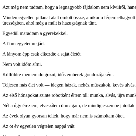
Azt még nem tudtam, hogy a legnagyobb fájdalom nem kívülről, hanem
Minden egyetlen pillanat alatt omlott össze, amikor a férjem elhagyott 
ürességben, ahol még a múlt is hazugságnak tűnt.
Egyedül maradtam a gyerekekkel.
A fiam egyetemre járt.
A lányom épp csak elkezdte a saját életét.
Nem volt időm sírni.
Külföldre mentem dolgozni, idős emberek gondozójaként.
Teljesen más élet volt — idegen házak, nehéz műszakok, kevés alvás
Az első hónapokat szinte robotként éltem túl: munka, alvás, újra mun
Néha úgy éreztem, elveszítem önmagam, de mindig eszembe jutottak 
Az évek olyan gyorsan teltek, hogy már nem is számoltam őket.
Az öt év egyetlen végtelen nappá vált.