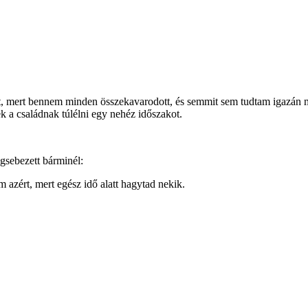
 mert bennem minden összekavarodott, és semmit sem tudtam igazán me
k a családnak túlélni egy nehéz időszakot.
gsebezett bárminél:
zért, mert egész idő alatt hagytad nekik.