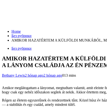
Home
Без рубрики
AMIKOR HAZATÉRTEM A KÜLFÖLDI MUNKÁBÓL, ME
Без рубрики
AMIKOR HAZATÉRTEM A KÜLFÖLDI
A LÁNYOM CSALÁDJA AZ ÉN PÉNZEM
Bethany Lewis
2 hónap ago
2 hónap ago
0
13 mins
Amikor meglátogattam a lányomat, megtudtam valamit, amit eleinte fel
hogy csak egy nehéz időszakon segítek át nekik. Akkor értettem meg
Régen az életem egyszerűnek és rendezettnek tűnt. Közel húsz év háza
— a stabilitás és egy család, amely mindent túlél.