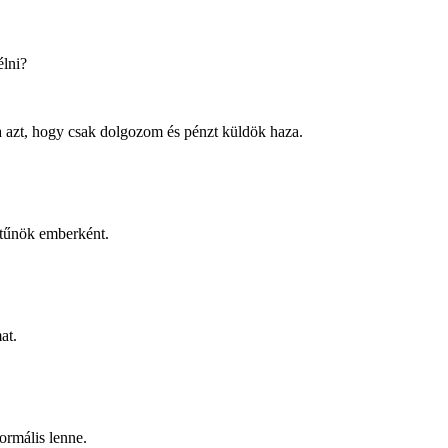
élni?
ba azt, hogy csak dolgozom és pénzt küldök haza.
ltűnök emberként.
at.
ormális lenne.