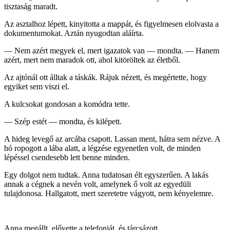
tisztaság maradt.
Az asztalhoz lépett, kinyitotta a mappát, és figyelmesen elolvasta a
dokumentumokat. Aztán nyugodtan aláírta.
— Nem azért megyek el, mert igazatok van — mondta. — Hanem
azért, mert nem maradok ott, ahol kitöröltek az életből.
Az ajtónál ott álltak a táskák. Rájuk nézett, és megértette, hogy
egyiket sem viszi el.
A kulcsokat gondosan a komódra tette.
— Szép estét — mondta, és kilépett.
A hideg levegő az arcába csapott. Lassan ment, hátra sem nézve. A
hó ropogott a lába alatt, a légzése egyenetlen volt, de minden
lépéssel csendesebb lett benne minden.
Egy dolgot nem tudtak. Anna tudatosan élt egyszerűen. A lakás
annak a cégnek a nevén volt, amelynek ő volt az egyedüli
tulajdonosa. Hallgatott, mert szeretetre vágyott, nem kényelemre.
Anna megállt, elővette a telefonját, és tárcsázott.