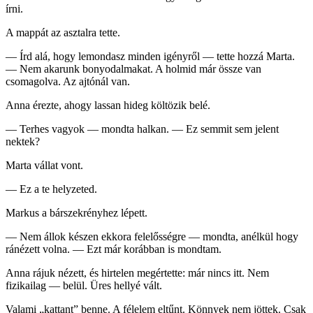
írni.
A mappát az asztalra tette.
— Írd alá, hogy lemondasz minden igényről — tette hozzá Marta.
— Nem akarunk bonyodalmakat. A holmid már össze van
csomagolva. Az ajtónál van.
Anna érezte, ahogy lassan hideg költözik belé.
— Terhes vagyok — mondta halkan. — Ez semmit sem jelent
nektek?
Marta vállat vont.
— Ez a te helyzeted.
Markus a bárszekrényhez lépett.
— Nem állok készen ekkora felelősségre — mondta, anélkül hogy
ránézett volna. — Ezt már korábban is mondtam.
Anna rájuk nézett, és hirtelen megértette: már nincs itt. Nem
fizikailag — belül. Üres hellyé vált.
Valami „kattant” benne. A félelem eltűnt. Könnyek nem jöttek. Csak