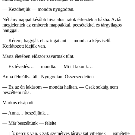
— Kezdhetjük — mondta nyugodtan.
Néhány nappal később hivatalos iratok érkeztek a házba. Aztán
megjelentek az emberek mappákkal, pecsétekkel és tárgyilagos
hanggal.
— Kérem, hagyják el az ingatlant — mondta a képviselő. —
Korlátozott idejük van.
Marta életében először zavartnak tűnt.
— Ez tévedés… — mondta. — Mi itt lakunk…
Anna félreállva állt. Nyugodtan. Összeszedetten.
— Ez az én lakásom — mondta halkan. — Csak sokáig nem
beszéltem róla.
Markus elsápadt.
— Anna… beszéljünk…
— Már beszéltünk — felelte.
— Tíz percük van. Csak személyes tárgyakat vihetnek — ismételte