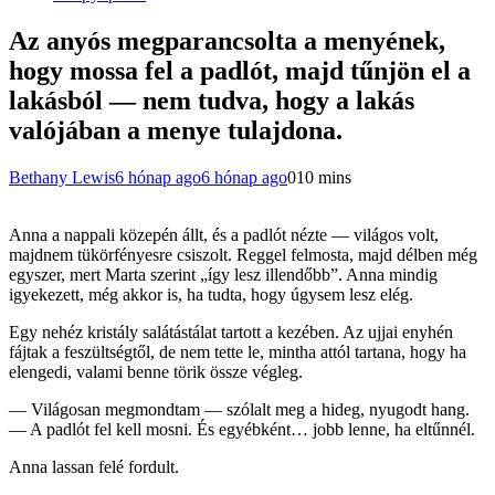
Az anyós megparancsolta a menyének,
hogy mossa fel a padlót, majd tűnjön el a
lakásból — nem tudva, hogy a lakás
valójában a menye tulajdona.
Bethany Lewis
6 hónap ago
6 hónap ago
0
10 mins
Anna a nappali közepén állt, és a padlót nézte — világos volt,
majdnem tükörfényesre csiszolt. Reggel felmosta, majd délben még
egyszer, mert Marta szerint „így lesz illendőbb”. Anna mindig
igyekezett, még akkor is, ha tudta, hogy úgysem lesz elég.
Egy nehéz kristály salátástálat tartott a kezében. Az ujjai enyhén
fájtak a feszültségtől, de nem tette le, mintha attól tartana, hogy ha
elengedi, valami benne törik össze végleg.
— Világosan megmondtam — szólalt meg a hideg, nyugodt hang.
— A padlót fel kell mosni. És egyébként… jobb lenne, ha eltűnnél.
Anna lassan felé fordult.