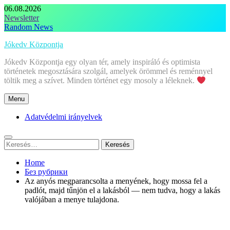
Skip
06.08.2026
to
Newsletter
content
Random News
Jókedv Központja
Jókedv Központja egy olyan tér, amely inspiráló és optimista
történetek megosztására szolgál, amelyek örömmel és reménnyel
töltik meg a szívet. Minden történet egy mosoly a léleknek.
Menu
Adatvédelmi irányelvek
Keresés:
Home
Без рубрики
Az anyós megparancsolta a menyének, hogy mossa fel a
padlót, majd tűnjön el a lakásból — nem tudva, hogy a lakás
valójában a menye tulajdona.