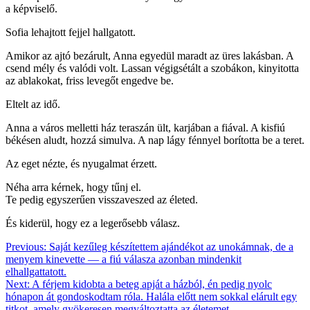
a képviselő.
Sofia lehajtott fejjel hallgatott.
Amikor az ajtó bezárult, Anna egyedül maradt az üres lakásban. A
csend mély és valódi volt. Lassan végigsétált a szobákon, kinyitotta
az ablakokat, friss levegőt engedve be.
Eltelt az idő.
Anna a város melletti ház teraszán ült, karjában a fiával. A kisfiú
békésen aludt, hozzá simulva. A nap lágy fénnyel borította be a teret.
Az eget nézte, és nyugalmat érzett.
Néha arra kérnek, hogy tűnj el.
Te pedig egyszerűen visszaveszed az életed.
És kiderül, hogy ez a legerősebb válasz.
Bejegyzés
Previous:
Saját kezűleg készítettem ajándékot az unokámnak, de a
menyem kinevette — a fiú válasza azonban mindenkit
navigáció
elhallgattatott.
Next:
A férjem kidobta a beteg apját a házból, én pedig nyolc
hónapon át gondoskodtam róla. Halála előtt nem sokkal elárult egy
titkot, amely gyökeresen megváltoztatta az életemet.