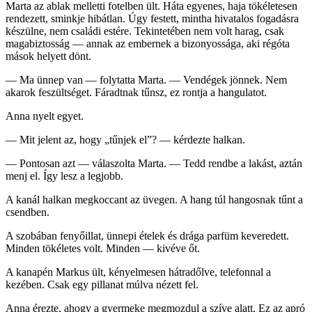
Marta az ablak melletti fotelben ült. Háta egyenes, haja tökéletesen
rendezett, sminkje hibátlan. Úgy festett, mintha hivatalos fogadásra
készülne, nem családi estére. Tekintetében nem volt harag, csak
magabiztosság — annak az embernek a bizonyossága, aki régóta
mások helyett dönt.
— Ma ünnep van — folytatta Marta. — Vendégek jönnek. Nem
akarok feszültséget. Fáradtnak tűnsz, ez rontja a hangulatot.
Anna nyelt egyet.
— Mit jelent az, hogy „tűnjek el”? — kérdezte halkan.
— Pontosan azt — válaszolta Marta. — Tedd rendbe a lakást, aztán
menj el. Így lesz a legjobb.
A kanál halkan megkoccant az üvegen. A hang túl hangosnak tűnt a
csendben.
A szobában fenyőillat, ünnepi ételek és drága parfüm keveredett.
Minden tökéletes volt. Minden — kivéve őt.
A kanapén Markus ült, kényelmesen hátradőlve, telefonnal a
kezében. Csak egy pillanat múlva nézett fel.
Anna érezte, ahogy a gyermeke megmozdul a szíve alatt. Ez az apró