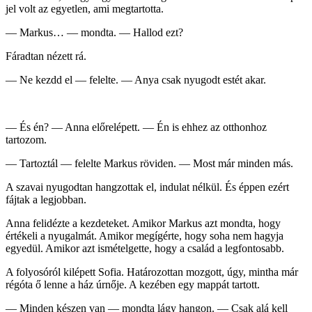
jel volt az egyetlen, ami megtartotta.
— Markus… — mondta. — Hallod ezt?
Fáradtan nézett rá.
— Ne kezdd el — felelte. — Anya csak nyugodt estét akar.
— És én? — Anna előrelépett. — Én is ehhez az otthonhoz
tartozom.
— Tartoztál — felelte Markus röviden. — Most már minden más.
A szavai nyugodtan hangzottak el, indulat nélkül. És éppen ezért
fájtak a legjobban.
Anna felidézte a kezdeteket. Amikor Markus azt mondta, hogy
értékeli a nyugalmát. Amikor megígérte, hogy soha nem hagyja
egyedül. Amikor azt ismételgette, hogy a család a legfontosabb.
A folyosóról kilépett Sofia. Határozottan mozgott, úgy, mintha már
régóta ő lenne a ház úrnője. A kezében egy mappát tartott.
— Minden készen van — mondta lágy hangon. — Csak alá kell