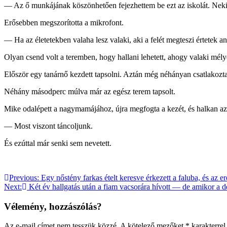
— Az ő munkájának köszönhetően fejezhettem be ezt az iskolát. Nek
Erősebben megszorította a mikrofont.
— Ha az életetekben valaha lesz valaki, aki a felét megteszi értetek an
Olyan csend volt a teremben, hogy hallani lehetett, ahogy valaki mélye
Először egy tanárnő kezdett tapsolni. Aztán még néhányan csatlakozt
Néhány másodperc múlva már az egész terem tapsolt.
Mike odalépett a nagymamájához, újra megfogta a kezét, és halkan az
— Most viszont táncoljunk.
És ezúttal már senki sem nevetett.
Bejegyzés
Previous:
Egy nőstény farkas ételt keresve érkezett a faluba, és az 
Next:
Két év hallgatás után a fiam vacsorára hívott — de amikor a d
navigáció
Vélemény, hozzászólás?
Az e-mail címet nem tesszük közzé.
A kötelező mezőket
*
karakterrel 