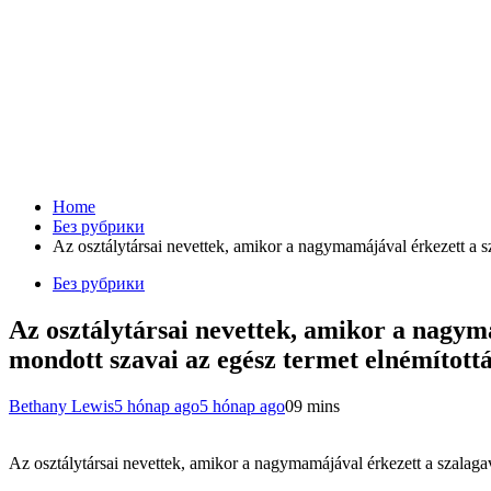
Home
Без рубрики
Az osztálytársai nevettek, amikor a nagymamájával érkezett a sz
Без рубрики
Az osztálytársai nevettek, amikor a nagyma
mondott szavai az egész termet elnémított
Bethany Lewis
5 hónap ago
5 hónap ago
0
9 mins
Az osztálytársai nevettek, amikor a nagymamájával érkezett a szalagav