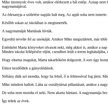
Mike tizennyolc éves volt, amikor elérkezett a bál estéje. Aznap nem 
nagymamájával.
Az édesanyja a születése napján halt meg. Az apját soha nem ismerte. 
Később sokan az iskolában is megismerték.
A nagymamáját Martának hívták.
Egyedül nevelte fel az unokáját. Amikor Mike megszületett, már több m
Esténként Marta könyveket olvasott neki, még akkor is, amikor a nap 
Minden iskolai fellépésére eljött, csendben leült a terem leghátuljába,
Hogy eltartsa magukat, Marta takarítóként dolgozott. A sors úgy hozt
Ekkor kezdődtek a gúnyolódások.
Néhány diák azt mondta, hogy ha felnő, ő is felmosóval fog járni. Más
Mike mindent hallott. Látta az osztálytársai pillantásait, amikor a nag
De soha nem mondta el neki. Nem akarta bántani. A nagymamája becsül
Így teltek az évek.