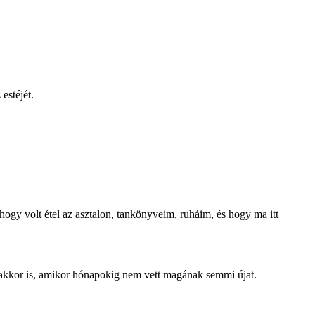
estéjét.
gy volt étel az asztalon, tankönyveim, ruháim, és hogy ma itt
ég akkor is, amikor hónapokig nem vett magának semmi újat.