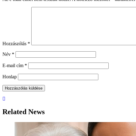
Hozzászólás
*
Név
*
E-mail cím
*
Honlap
Related News