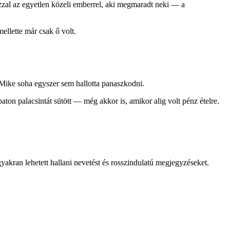
azzal az egyetlen közeli emberrel, aki megmaradt neki — a
ellette már csak ő volt.
e Mike soha egyszer sem hallotta panaszkodni.
on palacsintát sütött — még akkor is, amikor alig volt pénz ételre.
yakran lehetett hallani nevetést és rosszindulatú megjegyzéseket.