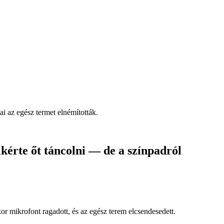
ai az egész termet elnémították.
lkérte őt táncolni — de a színpadról
or mikrofont ragadott, és az egész terem elcsendesedett.