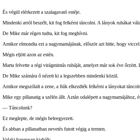
És végül elérkezett a szalagavató estéje.
Mindenki arról beszélt, kit fog felkérni táncolni. A lányok ruhákat válas
De Mike már régen tudta, kit fog meghívni.
Amikor elmondta ezt a nagymamájának, először azt hitte, hogy viccel. 
Mégis eljött azon az estén.
Marta felvette a régi virágmintás ruháját, amelyet már sok éve őrzött. I
De Mike számára ő nézett ki a legszebben mindenki közül.
Amikor megszólalt a zene, a fiúk elkezdték felkérni a lányokat táncoln
Mike egy pillanatig a szélén állt. Aztán odalépett a nagymamájához, és 
— Táncolunk?
Ez meglepte, de mégis beleegyezett.
És abban a pillanatban nevetés futott végig a termen.
Valaki hangosan kiabált: