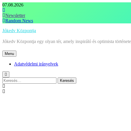
Skip
07.08.2026
to
content
Newsletter
Random News
Jókedv Központja
Jókedv Központja egy olyan tér, amely inspiráló és optimista történe
Menu
Adatvédelmi irányelvek
Keresés: