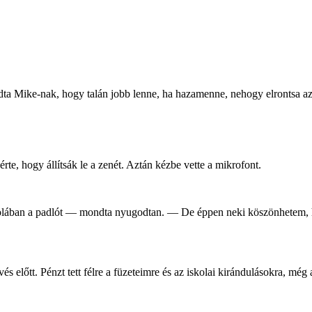
ta Mike-nak, hogy talán jobb lenne, ha hazamenne, nehogy elrontsa az 
e, hogy állítsák le a zenét. Aztán kézbe vette a mikrofont.
kolában a padlót — mondta nyugodtan. — De éppen neki köszönhetem, ho
vés előtt. Pénzt tett félre a füzeteimre és az iskolai kirándulásokra, m