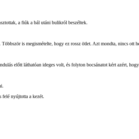
ztottak, a fiúk a bál utáni bulikról beszéltek.
Többször is megismételte, hogy ez rossz ötlet. Azt mondta, nincs ott hel
ndulás előtt láthatóan ideges volt, és folyton bocsánatot kért azért, hog
i.
felé nyújtotta a kezét.