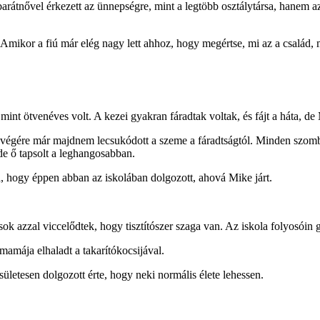
barátnővel érkezett az ünnepségre, mint a legtöbb osztálytársa, hanem 
Amikor a fiú már elég nagy lett ahhoz, hogy megértse, mi az a család, m
int ötvenéves volt. A kezei gyakran fáradtak voltak, és fájt a háta, d
végére már majdnem lecsukódott a szeme a fáradtságtól. Minden szombat
 de ő tapsolt a leghangosabban.
a, hogy éppen abban az iskolában dolgozott, ahová Mike járt.
ok azzal viccelődtek, hogy tisztítószer szaga van. Az iskola folyosóin g
ymamája elhaladt a takarítókocsijával.
etesen dolgozott érte, hogy neki normális élete lehessen.