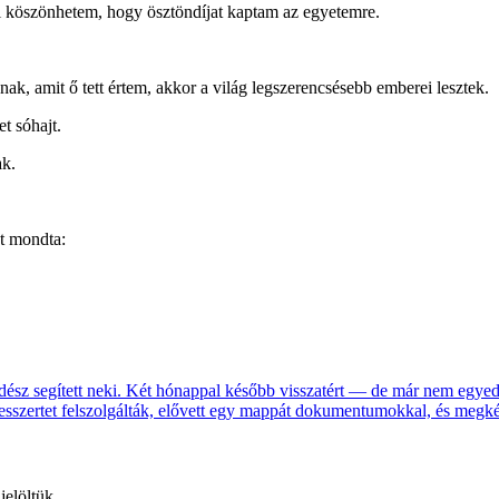
i köszönhetem, hogy ösztöndíjat kaptam az egyetemre.
nak, amit ő tett értem, akkor a világ legszerencsésebb emberei lesztek.
t sóhajt.
ak.
t mondta:
erdész segített neki. Két hónappal később visszatért — de már nem egyed
esszertet felszolgálták, elővett egy mappát dokumentumokkal, és megkér
jelöltük