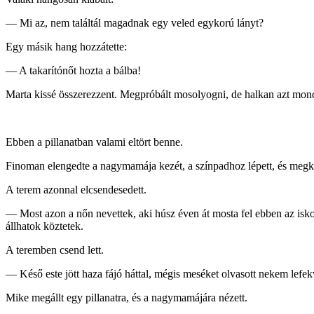
— Mi az, nem találtál magadnak egy veled egykorú lányt?
Egy másik hang hozzátette:
— A takarítónőt hozta a bálba!
Marta kissé összerezzent. Megpróbált mosolyogni, de halkan azt mond
Ebben a pillanatban valami eltört benne.
Finoman elengedte a nagymamája kezét, a színpadhoz lépett, és megkért
A terem azonnal elcsendesedett.
— Most azon a nőn nevettek, aki húsz éven át mosta fel ebben az is
állhatok köztetek.
A teremben csend lett.
— Késő este jött haza fájó háttal, mégis meséket olvasott nekem lefek
Mike megállt egy pillanatra, és a nagymamájára nézett.