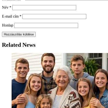
Név
*
E-mail cím
*
Honlap
Related News