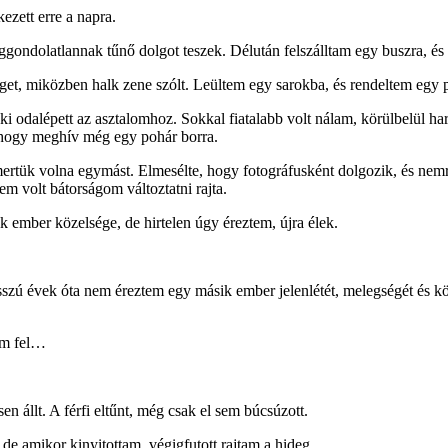
ezett erre a napra.
eggondolatlannak tűnő dolgot teszek. Délután felszálltam egy buszra, é
get, miközben halk zene szólt. Leültem egy sarokba, és rendeltem egy 
i odalépett az asztalomhoz. Sokkal fiatalabb volt nálam, körülbelül har
a, hogy meghív még egy pohár borra.
tük volna egymást. Elmesélte, hogy fotográfusként dolgozik, és nemré
em volt bátorságom változtatni rajta.
 ember közelsége, de hirtelen úgy éreztem, újra élek.
sszú évek óta nem éreztem egy másik ember jelenlétét, melegségét és k
em fel…
n állt. A férfi eltűnt, még csak el sem búcsúzott.
 de amikor kinyitottam, végigfutott rajtam a hideg.