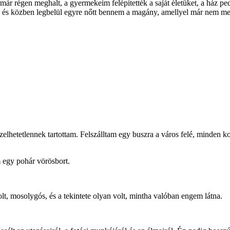
r régen meghalt, a gyermekeim felépítették a saját életüket, a ház ped
n… és közben legbelül egyre nőtt bennem a magány, amellyel már nem m
hetetlennek tartottam. Felszálltam egy buszra a város felé, minden ko
 egy pohár vörösbort.
lt, mosolygós, és a tekintete olyan volt, mintha valóban engem látna.