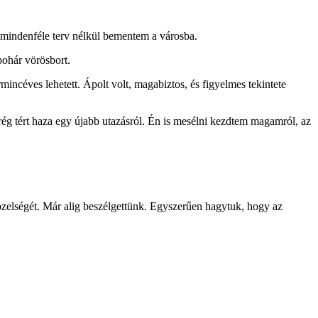
s mindenféle terv nélkül bementem a városba.
pohár vörösbort.
mincéves lehetett. Ápolt volt, magabiztos, és figyelmes tekintete
g tért haza egy újabb utazásról. Én is mesélni kezdtem magamról, az
özelségét. Már alig beszélgettünk. Egyszerűen hagytuk, hogy az