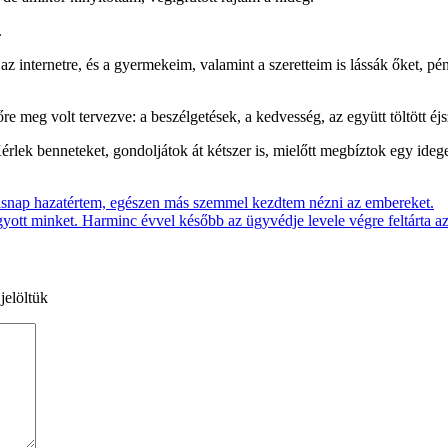
.
 internetre, és a gyermekeim, valamint a szeretteim is lássák őket, pé
e meg volt tervezve: a beszélgetések, a kedvesség, az együtt töltött éj
érlek benneteket, gondoljátok át kétszer is, mielőtt megbíztok egy ide
másnap hazatértem, egészen más szemmel kezdtem nézni az embereket.
ott minket. Harminc évvel később az ügyvédje levele végre feltárta az
jelöltük