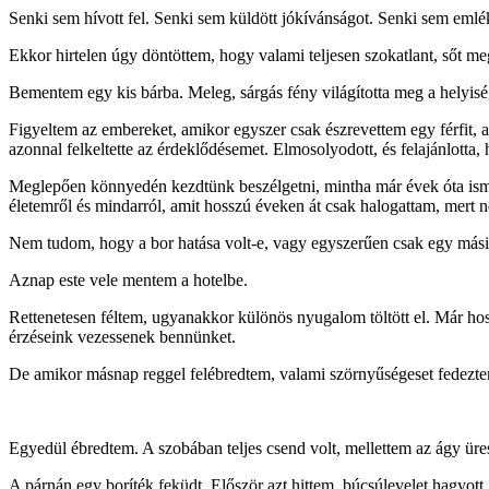
Senki sem hívott fel. Senki sem küldött jókívánságot. Senki sem emlék
Ekkor hirtelen úgy döntöttem, hogy valami teljesen szokatlant, sőt m
Bementem egy kis bárba. Meleg, sárgás fény világította meg a helyisé
Figyeltem az embereket, amikor egyszer csak észrevettem egy férfit, ak
azonnal felkeltette az érdeklődésemet. Elmosolyodott, és felajánlott
Meglepően könnyedén kezdtünk beszélgetni, mintha már évek óta ismer
életemről és mindarról, amit hosszú éveken át csak halogattam, mert n
Nem tudom, hogy a bor hatása volt-e, vagy egyszerűen csak egy másik
Aznap este vele mentem a hotelbe.
Rettenetesen féltem, ugyanakkor különös nyugalom töltött el. Már ho
érzéseink vezessenek bennünket.
De amikor másnap reggel felébredtem, valami szörnyűségeset fedezt
Egyedül ébredtem. A szobában teljes csend volt, mellettem az ágy ürese
A párnán egy boríték feküdt. Először azt hittem, búcsúlevelet hagyott,