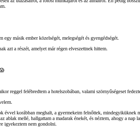
élt az utazásairól, a fotósi munkájáról és az álmairól. Én pedig hossz
am.
em egy másik ember közelségét, melegségét és gyengédségét.
k azt a részét, amelyet már régen elveszettnek hittem.
😱
 amikor reggel felébredtem a hotelszobában, valami szörnyűségeset fede
velem.
k évvel korábban meghalt, a gyermekeim felnőttek, mindegyiküknek megv
z ablak mellé, hallgattam a madarak énekét, és néztem, ahogy a nap lass
yre igyekeztem nem gondolni.