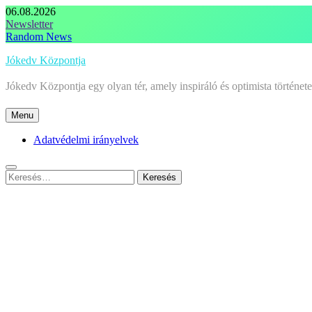
Skip
06.08.2026
to
Newsletter
content
Random News
Jókedv Központja
Jókedv Központja egy olyan tér, amely inspiráló és optimista történe
Menu
Adatvédelmi irányelvek
Keresés: