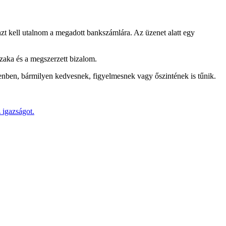
nzt kell utalnom a megadott bankszámlára. Az üzenet alatt egy
szaka és a megszerzett bizalom.
genben, bármilyen kedvesnek, figyelmesnek vagy őszintének is tűnik.
 igazságot.