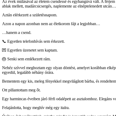
Az évek múlásával az életem csendessé és egyhangúvá vált. A férjem má
ablak mellett, madárcsicsergés, naplemente az elnéptelenedett utcá
Aztán elérkezett a születésnapom.
Azon a napon azonban nem az életkorom fájt a legjobban…
…hanem a csend.
📞 Egyetlen telefonhívás sem érkezett.
💌 Egyetlen üzenetet sem kaptam.
🎂 Senki sem emlékezett rám.
Nehéz szívvel meghoztam egy olyan döntést, amelyet korábban elképzel
egyedül, legalább néhány órára.
Bementem egy kis, meleg fényekkel megvilágított bárba, és rendeltem
Ott pillantottam meg őt.
Egy harmincas éveiben járó férfi odalépett az asztalomhoz. Elegáns vo
Felajánlotta, hogy meghív még egy italra.