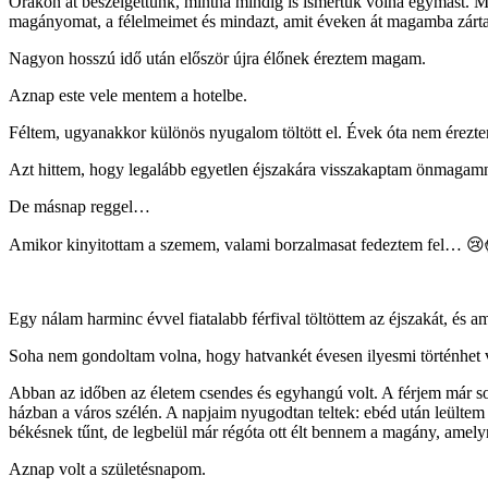
Órákon át beszélgettünk, mintha mindig is ismertük volna egymást. Mes
magányomat, a félelmeimet és mindazt, amit éveken át magamba zárt
Nagyon hosszú idő után először újra élőnek éreztem magam.
Aznap este vele mentem a hotelbe.
Féltem, ugyanakkor különös nyugalom töltött el. Évek óta nem érezt
Azt hittem, hogy legalább egyetlen éjszakára visszakaptam önmagamna
De másnap reggel…
Amikor kinyitottam a szemem, valami borzalmasat fedeztem fel… 
Egy nálam harminc évvel fiatalabb férfival töltöttem az éjszakát, és
Soha nem gondoltam volna, hogy hatvankét évesen ilyesmi történhet 
Abban az időben az életem csendes és egyhangú volt. A férjem már so
házban a város szélén. A napjaim nyugodtan teltek: ebéd után leültem a
békésnek tűnt, de legbelül már régóta ott élt bennem a magány, amel
Aznap volt a születésnapom.