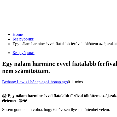
Home
Без рубрики
Egy nálam harminc évvel fiatalabb férfival töltöttem az éjszaká
Без рубрики
Egy nálam harminc évvel fiatalabb férfival
nem számítottam.
Bethany Lewis
1 hónap ago
1 hónap ago
0
11 mins
😱
Egy nálam harminc évvel fiatalabb férfival töltöttem az éjsz
életemet.
😨💔
Sosem gondoltam volna, hogy 62 évesen ilyesmi történhet velem.