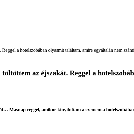
t. Reggel a hotelszobában olyasmit találtam, amire egyáltalán nem számí
 töltöttem az éjszakát. Reggel a hotelszobá
akát… Másnap reggel, amikor kinyitottam a szemem a hotelszobában,