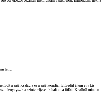
ú idő óta először őszintén megnyíltam valaki előtt. Elmondtam neki a
ztem fel…
olt a saját családja és a saját gondjai. Egyedül éltem egy kis
an lenyugszik a szinte teljesen kihalt utca fölött. Kívülről minden