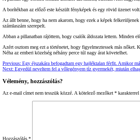
A borítékban az előző este készült fényképek és egy rövid üzenet volt
Az állt benne, hogy ha nem akarom, hogy ezek a képek felkerüljenek az
számlaszám szerepelt.
Abban a pillanatban rájöttem, hogy csalók áldozata lettem. Minden előr
Azért osztom meg ezt a történetet, hogy figyelmeztessek más nőket. K
Néha az emberi közelség néhány perce túl nagy árat követelhet.
Bejegyzés
Previous:
Egy éjszakára befogadtam egy hajléktalan férfit. Amikor 
Next:
Egyedül neveltem fel a vőlegényem tíz gyermekét, miután elhagy
navigáció
Vélemény, hozzászólás?
Az e-mail címet nem tesszük közzé.
A kötelező mezőket
*
karakterrel 
Hozzászólás
*