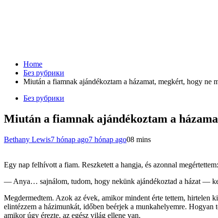
Home
Без рубрики
Miután a fiamnak ajándékoztam a házamat, megkért, hogy ne me
Без рубрики
Miután a fiamnak ajándékoztam a házamat,
Bethany Lewis
7 hónap ago
7 hónap ago
0
8 mins
Egy nap felhívott a fiam. Reszketett a hangja, és azonnal megértettem
— Anya… sajnálom, tudom, hogy nekünk ajándékoztad a házat — kez
Megdermedtem. Azok az évek, amikor mindent érte tettem, hirtelen kic
elintézzem a házimunkát, időben beérjek a munkahelyemre. Hogyan tért
amikor úgy érezte, az egész világ ellene van.