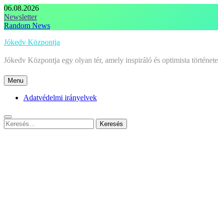
Skip
06.08.2026
to
Newsletter
content
Random News
Jókedv Központja
Jókedv Központja egy olyan tér, amely inspiráló és optimista történe
Menu
Adatvédelmi irányelvek
Keresés: