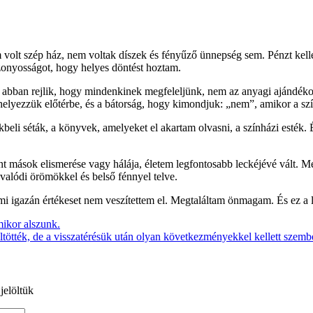
volt szép ház, nem voltak díszek és fényűző ünnepség sem. Pénzt kell
zonyosságot, hogy helyes döntést hoztam.
 abban rejlik, hogy mindenkinek megfeleljünk, nem az anyagi ajándéko
elyezzük előtérbe, és a bátorság, hogy kimondjuk: „nem”, amikor a szí
beli séták, a könyvek, amelyeket el akartam olvasni, a színházi esték. 
nt mások elismerése vagy hálája, életem legfontosabb leckéjévé vált. 
valódi örömökkel és belső fénnyel telve.
mi igazán értékeset nem veszítettem el. Megtaláltam önmagam. És ez a 
mikor alszunk.
ltötték, de a visszatérésük után olyan következményekkel kellett szem
jelöltük