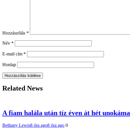
Hozzászólás
*
Név
*
E-mail cím
*
Honlap
Related News
A fiam halála után tíz éven át hét unokáma
Bethany Lewis
8 óra ago
8 óra ago
0