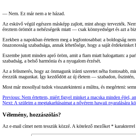
— Nem. Ez már nem a te házad.
Az esküvő végül egészen másképp zajlott, mint ahogy tervezték. Nem 
éreztem örömöt a nehézségeik miatt — csak könnyedséget és azt a bi
Ezekben a napokban értettem meg a legfontosabbat: a boldogság nem
önazonosság szabadsága, annak lehetősége, hogy a saját érdekeinket h
Eszembe jutott minden apró öröm, amit a fiam miatt halogattam: a park
szabadság, a belső harmónia és a nyugalom érzését.
Az a felismerés, hogy az önmagunk iránti szeretet néha fontosabb, mi
érezzük magunkat. Így kezdődött az új életem — szabadon, őszintén, 
Most már mosollyal tudok visszatekinteni a múltra, és megérteni: sem
Bejegyzés
Previous:
Nem értettem, miért figyel minket a macska minden éjjel, a
Next:
A szüleim a megtakarításaimat a nővérem hawaii nyaralására kö
navigáció
Vélemény, hozzászólás?
Az e-mail címet nem tesszük közzé.
A kötelező mezőket
*
karakterrel 