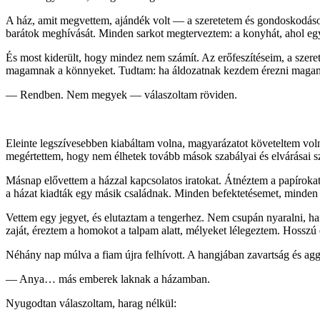
A ház, amit megvettem, ajándék volt — a szeretetem és gondoskodásom j
barátok meghívását. Minden sarkot megterveztem: a konyhát, ahol együtt
És most kiderült, hogy mindez nem számít. Az erőfeszítéseim, a szer
magamnak a könnyeket. Tudtam: ha áldozatnak kezdem érezni magam,
— Rendben. Nem megyek — válaszoltam röviden.
Eleinte legszívesebben kiabáltam volna, magyarázatot követeltem vol
megértettem, hogy nem élhetek tovább mások szabályai és elvárásai szer
Másnap elővettem a házzal kapcsolatos iratokat. Átnéztem a papíroka
a házat kiadták egy másik családnak. Minden befektetésemet, minden 
Vettem egy jegyet, és elutaztam a tengerhez. Nem csupán nyaralni, ha
zaját, éreztem a homokot a talpam alatt, mélyeket lélegeztem. Hoss
Néhány nap múlva a fiam újra felhívott. A hangjában zavartság és ag
— Anya… más emberek laknak a házamban.
Nyugodtan válaszoltam, harag nélkül: