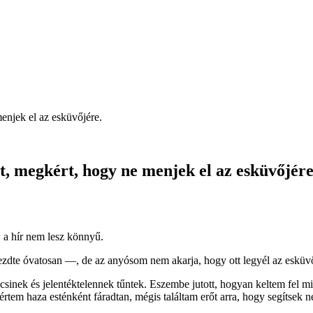
njek el az esküvőjére.
 megkért, hogy ne menjek el az esküvőjére
: a hír nem lesz könnyű.
dte óvatosan —, de az anyósom nem akarja, hogy ott legyél az esküv
sinek és jelentéktelennek tűntek. Eszembe jutott, hogyan keltem fel mi
em haza esténként fáradtan, mégis találtam erőt arra, hogy segítsek n