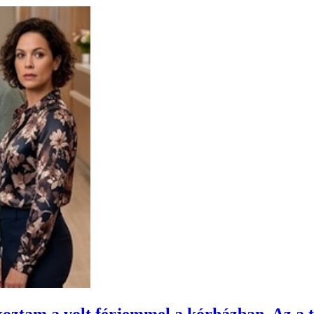
lkoztam a volt férjemmel a kórházban. Az a