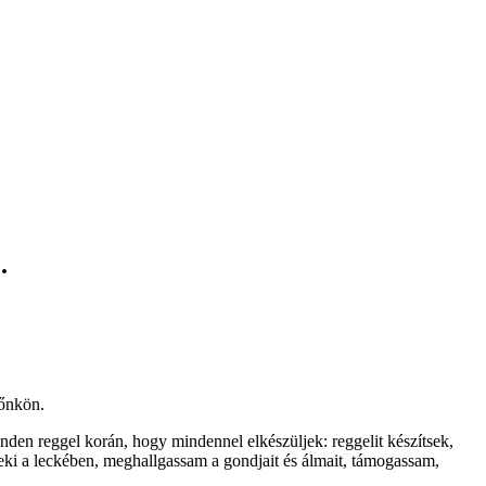
.
őnkön.
nden reggel korán, hogy mindennel elkészüljek: reggelit készítsek,
eki a leckében, meghallgassam a gondjait és álmait, támogassam,