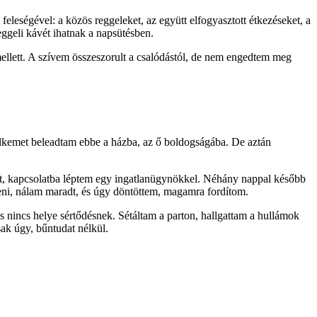
eleségével: a közös reggeleket, az együtt elfogyasztott étkezéseket, a
eggeli kávét ihatnak a napsütésben.
llett. A szívem összeszorult a csalódástól, de nem engedtem meg
elkemet beleadtam ebbe a házba, az ő boldogságába. De aztán
őt, kapcsolatba léptem egy ingatlanügynökkel. Néhány nappal később
eni, nálam maradt, és úgy döntöttem, magamra fordítom.
 nincs helye sértődésnek. Sétáltam a parton, hallgattam a hullámok
ak úgy, bűntudat nélkül.