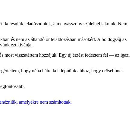
ett keresniük, eladósodniuk, a menyasszony szüleinél lakniuk. Nem
kban és nem az állandó önfeláldozásban másokért. A boldogság az
vünk ezt kívánja.
És most visszatértem hozzájuk. Egy új érzést fedeztem fel — az igazi
Megértettem, hogy néha hátra kell lépnünk ahhoz, hogy erősebbnek
legfontosabb.
benézniük, amelyekre nem számítottak.