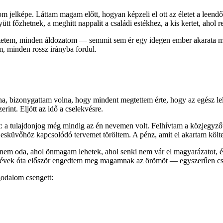
elképe. Láttam magam előtt, hogyan képzeli el ott az életet a leendő f
 főzhetnek, a meghitt nappalit a családi estékhez, a kis kertet, ahol r
etetem, minden áldozatom — semmit sem ér egy idegen ember akarata me
 minden rossz irányba fordul.
na, bizonygattam volna, hogy mindent megtettem érte, hogy az egész l
int. Eljött az idő a cselekvésre.
t: a tulajdonjog még mindig az én nevemen volt. Felhívtam a közjegyz
esküvőhöz kapcsolódó tervemet töröltem. A pénz, amit el akartam költ
nem oda, ahol önmagam lehetek, ahol senki nem vár el magyarázatot, és
zú évek óta először engedtem meg magamnak az örömöt — egyszerűen cs
godalom csengett: