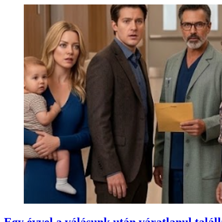
Egy évvel a válásunk után váratlanul talá