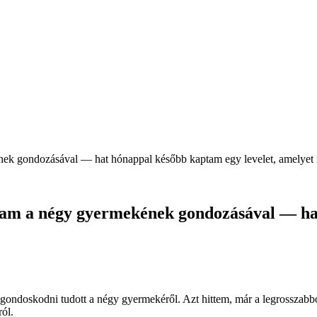
k gondozásával — hat hónappal később kaptam egy levelet, amelyet m
am a négy gyermekének gondozásával — hat
ki gondoskodni tudott a négy gyermekéről. Azt hittem, már a legrossza
ról.