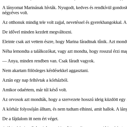
A lányomat Marinának hívták. Nyugodt, kedves és rendkívül gondoskod
négyéves volt.
Az otthonuk mindig tele volt zajjal, nevetéssel és gyerekhangokkal. A
De idővel minden kezdett megváltozni.
Eleinte csak azt vettem észre, hogy Marina fáradtnak tűnik. Azt mondt
Néha lemondta a találkozókat, vagy azt mondta, hogy rosszul érzi ma
— Anya, minden rendben van. Csak fáradt vagyok.
Nem akartam fölösleges kérdésekkel aggasztani.
Aztán egy nap felhívtak a kórházból.
Amikor odaértem, már túl késő volt.
Az orvosok azt mondták, hogy a szervezete hosszú ideig küzdött egy s
A kórház folyosóján álltam, és nem tudtam elhinni, amit hallok. A l
De a fájdalom itt nem ért véget.