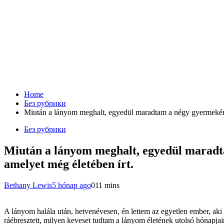
Home
Без рубрики
Miután a lányom meghalt, egyedül maradtam a négy gyermekéne
Без рубрики
Miután a lányom meghalt, egyedül maradt
amelyet még életében írt.
Bethany Lewis
5 hónap ago
0
11 mins
A lányom halála után, hetvenévesen, én lettem az egyetlen ember, a
ráébresztett, milyen keveset tudtam a lányom életének utolsó hónapjai