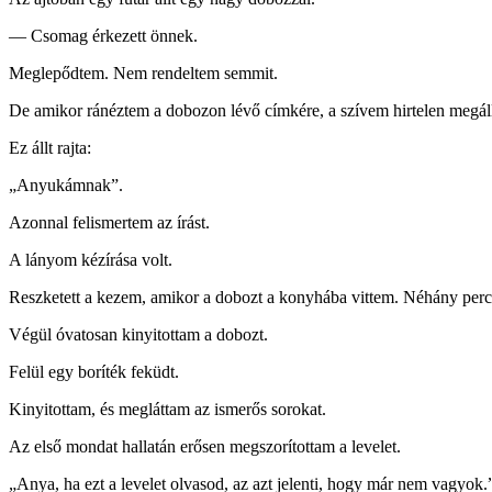
— Csomag érkezett önnek.
Meglepődtem. Nem rendeltem semmit.
De amikor ránéztem a dobozon lévő címkére, a szívem hirtelen megáll
Ez állt rajta:
„Anyukámnak”.
Azonnal felismertem az írást.
A lányom kézírása volt.
Reszketett a kezem, amikor a dobozt a konyhába vittem. Néhány perci
Végül óvatosan kinyitottam a dobozt.
Felül egy boríték feküdt.
Kinyitottam, és megláttam az ismerős sorokat.
Az első mondat hallatán erősen megszorítottam a levelet.
„Anya, ha ezt a levelet olvasod, az azt jelenti, hogy már nem vagyok.