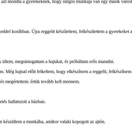
 azt mondta a gyerekeknek, hogy sürgős munkája van egy másik városba
eddel korábban. Újra reggelit készítettem, felkészítettem a gyerekeket az
ük ültem, megsimogattam a hajukat, és próbáltam erős maradni.
om. Még hajnal előtt felkeltem, hogy elkészítsem a reggelit, felkészítse
és megértettem: értük tovább kell mennem.
tés hallatszott a házban.
n készültem a munkába, amikor valaki kopogott az ajtón.