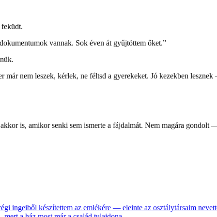
 feküdt.
s dokumentumok vannak. Sok éven át gyűjtöttem őket.”
nnük.
 már nem leszek, kérlek, ne féltsd a gyerekeket. Jó kezekben lesznek 
g akkor is, amikor senki sem ismerte a fájdalmát. Nem magára gondolt —
gi ingeiből készítettem az emlékére — eleinte az osztálytársaim nevett
 mert a ház most már a család tulajdona.