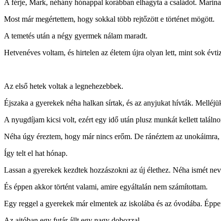
A férje, Mark, néhány hónappal korábban elhagyta a családot. Marina
Most már megértettem, hogy sokkal több rejtőzött e történet mögött.
A temetés után a négy gyermek nálam maradt.
Hetvenéves voltam, és hirtelen az életem újra olyan lett, mint sok évtiz
Az első hetek voltak a legnehezebbek.
Éjszaka a gyerekek néha halkan sírtak, és az anyjukat hívták. Melléj
A nyugdíjam kicsi volt, ezért egy idő után plusz munkát kellett találn
Néha úgy éreztem, hogy már nincs erőm. De ránéztem az unokáimra, 
Így telt el hat hónap.
Lassan a gyerekek kezdtek hozzászokni az új élethez. Néha ismét neve
És éppen akkor történt valami, amire egyáltalán nem számítottam.
Egy reggel a gyerekek már elmentek az iskolába és az óvodába. Éppe
Az ajtóban egy futár állt egy nagy dobozzal.