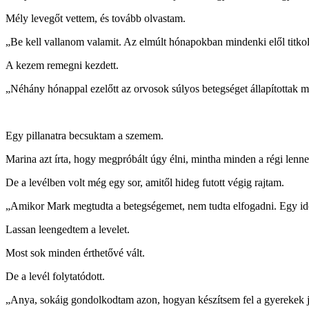
Mély levegőt vettem, és tovább olvastam.
„Be kell vallanom valamit. Az elmúlt hónapokban mindenki elől titkol
A kezem remegni kezdett.
„Néhány hónappal ezelőtt az orvosok súlyos betegséget állapítottak 
Egy pillanatra becsuktam a szemem.
Marina azt írta, hogy megpróbált úgy élni, mintha minden a régi lenne.
De a levélben volt még egy sor, amitől hideg futott végig rajtam.
„Amikor Mark megtudta a betegségemet, nem tudta elfogadni. Egy id
Lassan leengedtem a levelet.
Most sok minden érthetővé vált.
De a levél folytatódott.
„Anya, sokáig gondolkodtam azon, hogyan készítsem fel a gyerekek jö