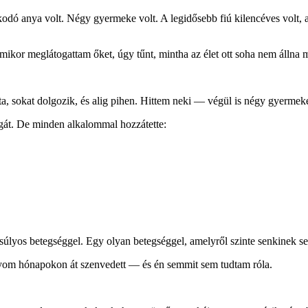
ó anya volt. Négy gyermeke volt. A legidősebb fiú kilencéves volt, az
mikor meglátogattam őket, úgy tűnt, mintha az élet ott soha nem állna 
a, sokat dolgozik, és alig pihen. Hittem neki — végül is négy gyermeke 
gát. De minden alkalommal hozzátette:
úlyos betegséggel. Egy olyan betegséggel, amelyről szinte senkinek se
ányom hónapokon át szenvedett — és én semmit sem tudtam róla.