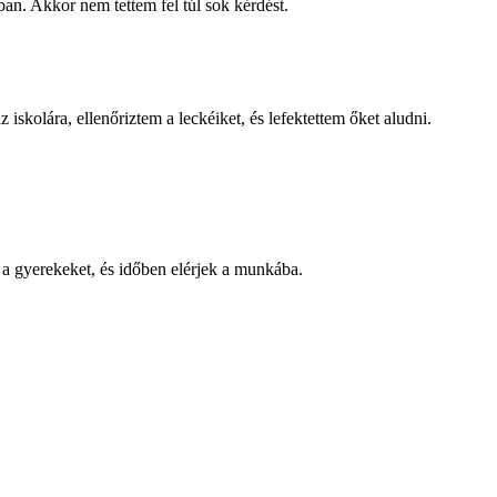
n. Akkor nem tettem fel túl sok kérdést.
 iskolára, ellenőriztem a leckéiket, és lefektettem őket aludni.
m a gyerekeket, és időben elérjek a munkába.