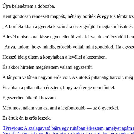
Újra belenéztem a dobozba.
Bent gondosan rendezett mappák, néhány boríték és egy kis fémkulcs
„A borítékokban a gyerekek számára összegyűjtött megtakarítások é
A levél utolsó sorai kissé egyenetlenül voltak írva, de erő érződött be
„Anya, tudom, hogy mindig erősebb voltál, mint gondolod. Ha egyszer
Hosszú ideig ültem a konyhában a levéllel a kezemben.
És akkor hirtelen megértettem valami egyszerűt.
A lányom valóban nagyon erős volt. Az utolsó pillanatig harcolt, mé
És abban a pillanatban éreztem, hogy az ő ereje nem tűnt el.
Egyszerűen átkerült hozzám.
Mert most nálam van az, ami a legfontosabb — az ő gyerekei.
És értük én is erős leszek.
Bejegyzés
Previous:
A szalagavató bálra egy ruhában érkeztem, amelyet apám ré
Next:
Apám azt mondta, hagyjam a kulcsot az asztalon, és menjek el,