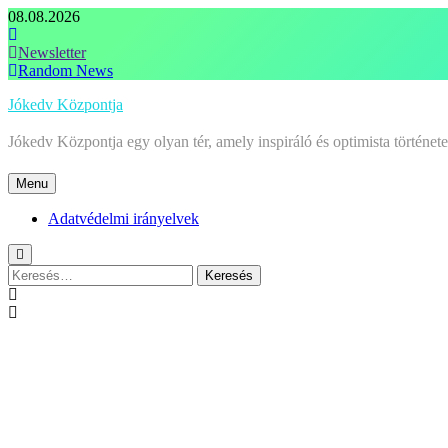
Skip
08.08.2026
to
content
Newsletter
Random News
Jókedv Központja
Jókedv Központja egy olyan tér, amely inspiráló és optimista történe
Menu
Adatvédelmi irányelvek
Keresés: