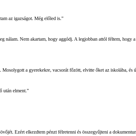
tam az igazságot. Még előled is.”
meg nálam. Nem akartam, hogy aggódj. A legjobban attól féltem, hogy a
 Mosolygott a gyerekekre, vacsorát főzött, elvitte őket az iskolába, és
ő után elment.”
vőjét. Ezért elkezdtem pénzt félretenni és összegyűjteni a dokumentu