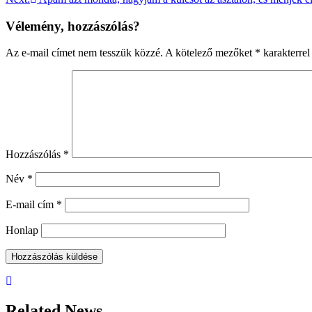
navigáció
Vélemény, hozzászólás?
Az e-mail címet nem tesszük közzé.
A kötelező mezőket
*
karakterrel 
Hozzászólás
*
Név
*
E-mail cím
*
Honlap
Related News