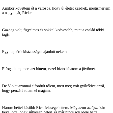
Amikor követtem őt a városba, hogy új életet kezdjek, megismertem
a nagyapját, Ricket.
Gazdag volt, figyelmes és sokkal kedvesebb, mint a család többi
tagja.
Egy nap érdekházasságot ajánlott nekem.
Elfogadtam, mert azt hittem, ezzel biztosíthatom a jövőmet.
De Violet azonnal elfordult tőlem, mert meg volt győződve arról,
hogy pénzért adtam el magam.
Három héttel később Rick felesége lettem. Még azon az éjszakán
bevallotta, hogy súlyosan beteg, és már nincs sok ideje hátra.