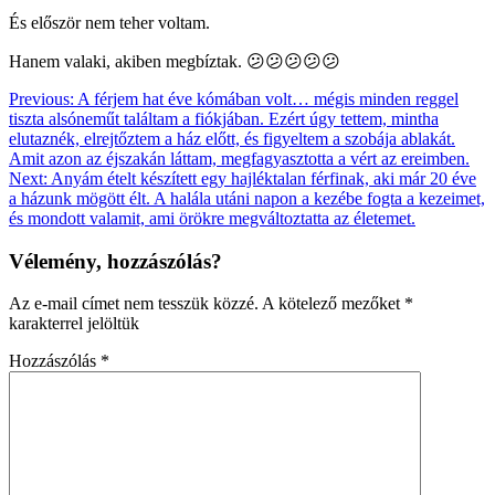
És először nem teher voltam.
Hanem valaki, akiben megbíztak. 😕😕😕😕😕
Bejegyzés
Previous:
A férjem hat éve kómában volt… mégis minden reggel
tiszta alsóneműt találtam a fiókjában. Ezért úgy tettem, mintha
navigáció
elutaznék, elrejtőztem a ház előtt, és figyeltem a szobája ablakát.
Amit azon az éjszakán láttam, megfagyasztotta a vért az ereimben.
Next:
Anyám ételt készített egy hajléktalan férfinak, aki már 20 éve
a házunk mögött élt. A halála utáni napon a kezébe fogta a kezeimet,
és mondott valamit, ami örökre megváltoztatta az életemet.
Vélemény, hozzászólás?
Az e-mail címet nem tesszük közzé.
A kötelező mezőket
*
karakterrel jelöltük
Hozzászólás
*