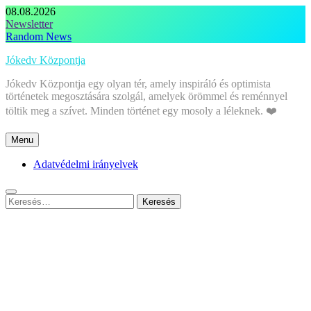
Skip
08.08.2026
to
Newsletter
content
Random News
Jókedv Központja
Jókedv Központja egy olyan tér, amely inspiráló és optimista
történetek megosztására szolgál, amelyek örömmel és reménnyel
töltik meg a szívet. Minden történet egy mosoly a léleknek. ❤️
Menu
Adatvédelmi irányelvek
Keresés: