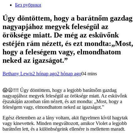
Без рубрики
Úgy döntöttem, hogy a barátnőm gazdag
nagyapjához megyek feleségül az
öröksége miatt. De még az esküvőnk
estéjén rám nézett, és ezt mondta:„Most,
hogy a feleségem vagy, elmondhatom
neked az igazságot.”
Bethany Lewis
2 hónap ago
2 hónap ago
0
4 mins
😱😦‼️‼️ Úgy döntöttem, hogy a legjobb barátnőm gazdag
nagyapjához megyek feleségül az öröksége miatt. Az esküvőnk
éjszakáján azonban rám nézett, és azt mondta: „Most, hogy a
feleségem vagy, elmondhatom neked az igazságot.”
Egész életemben az a lány voltam, akit figyelmen kívül hagytak
vagy kinevettek. Minden megváltozott, amikor Violet a legjobb
barátnőm lett, és a különbségeink ellenére is mellettem maradt.