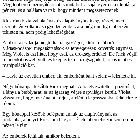
Megdöbbentő bizonyítékokat is mutatott: a saját gyermekei lopták a
pénzét, és a halálára vártak, hogy mindent megszerezzenek.
Rick rám bízta vállalatának és alapítványának egy részét, mert
szerinte én voltam az egyetlen ember, aki még mindig emberként
tekintett rá, nem pedig lehetőségként.
Amikor a családja megtudta az igazságot, kitört a háború.
Vádaskodások, megaláztatások és fenyegetések követték egymást.
Még Violet is azt hitte, hogy csak az örökség érdekel. De Rick végül
mindenkit összehívott, és leleplezte a hazugságaikat, lopásaikat és
manipulációikat.
– Layla az egyetlen ember, aki emberként bánt velem – jelentette ki.
Négy hónappal később Rick meghalt. A fia elveszítette a pozícióját,
a lánya a befolyását, és az igazság végre napvilágra került. Violet
visszatért, hogy bocsánatot kérjen, amiért a legrosszabbat feltételezte
rólam.
Egy hónappal később beléptem annak az alapítványnak az
irodájába, amelyet Rick rám hagyott. Életemben először senki sem
nézett le rám.
Az emberek felálltak, amikor beléptem.