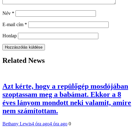
Név
*
E-mail cím
*
Honlap
Related News
Azt kérte, hogy a repülőgép mosdójában
szoptassam meg a babámat. Ekkor a 8
éves lányom mondott neki valamit, amire
nem számítottam.
Bethany Lewis
4 óra ago
4 óra ago
0