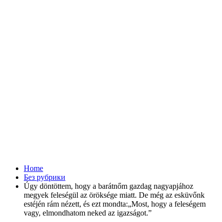
Home
Без рубрики
Úgy döntöttem, hogy a barátnőm gazdag nagyapjához
megyek feleségül az öröksége miatt. De még az esküvőnk
estéjén rám nézett, és ezt mondta:„Most, hogy a feleségem
vagy, elmondhatom neked az igazságot.”