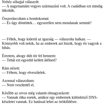
Nehéz sóhajjal válaszolt:
— A nagymamám vegyes származású volt. A családban ezt mindig
titkolták.
Összeráncoltam a homlokomat:
— És úgy döntöttek… egyszerűen nem mondanak semmit?
— Féltek, hogy kiderül az igazság — válaszolta halkan. —
Könnyebb volt nekik, ha az emberek azt hiszik, hogy én vagyok a
hibás.
Éreztem, ahogy düh tör fel bennem:
— Tehát ezt egyedül kellett átélned?
Rám nézett:
— Féltem, hogy elveszítelek.
Azonnal válaszoltam:
— Nem veszítettél el.
Később az orvos még valamit elmagyarázott:
— Vannak ritka esetek, amikor egy embernek különböző DNS-
készletei vannak. Ez hatással lehet az öröklődésre.