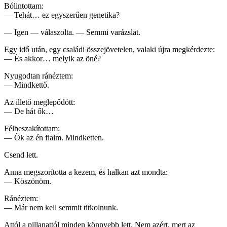
Bólintottam:
— Tehát… ez egyszerűen genetika?
— Igen — válaszolta. — Semmi varázslat.
Egy idő után, egy családi összejövetelen, valaki újra megkérdezte:
— És akkor… melyik az öné?
Nyugodtan ránéztem:
— Mindkettő.
Az illető meglepődött:
— De hát ők…
Félbeszakítottam:
— Ők az én fiaim. Mindketten.
Csend lett.
Anna megszorította a kezem, és halkan azt mondta:
— Köszönöm.
Ránéztem:
— Már nem kell semmit titkolnunk.
Attól a pillanattól minden könnyebb lett. Nem azért, mert az