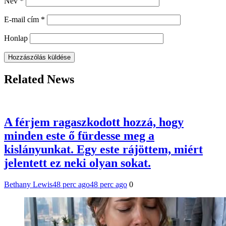
Név
*
E-mail cím
*
Honlap
Related News
A férjem ragaszkodott hozzá, hogy
minden este ő fürdesse meg a
kislányunkat. Egy este rájöttem, miért
jelentett ez neki olyan sokat.
Bethany Lewis
48 perc ago
48 perc ago
0