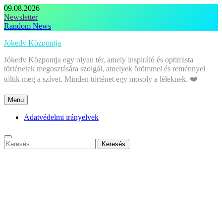
Skip
09.08.2026
to
Newsletter
content
Random News
Jókedv Központja
Jókedv Központja egy olyan tér, amely inspiráló és optimista
történetek megosztására szolgál, amelyek örömmel és reménnyel
töltik meg a szívet. Minden történet egy mosoly a léleknek. ❤️
Menu
Adatvédelmi irányelvek
Keresés: