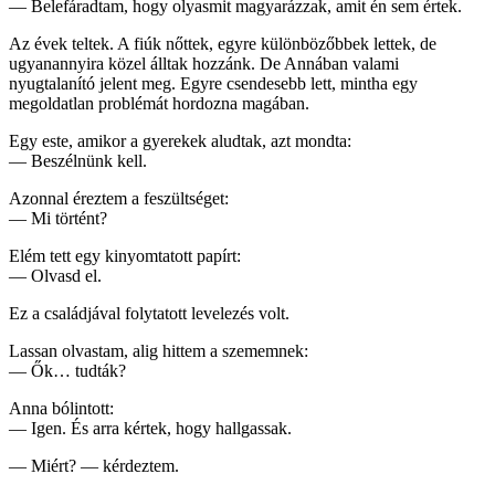
— Belefáradtam, hogy olyasmit magyarázzak, amit én sem értek.
Az évek teltek. A fiúk nőttek, egyre különbözőbbek lettek, de
ugyanannyira közel álltak hozzánk. De Annában valami
nyugtalanító jelent meg. Egyre csendesebb lett, mintha egy
megoldatlan problémát hordozna magában.
Egy este, amikor a gyerekek aludtak, azt mondta:
— Beszélnünk kell.
Azonnal éreztem a feszültséget:
— Mi történt?
Elém tett egy kinyomtatott papírt:
— Olvasd el.
Ez a családjával folytatott levelezés volt.
Lassan olvastam, alig hittem a szememnek:
— Ők… tudták?
Anna bólintott:
— Igen. És arra kértek, hogy hallgassak.
— Miért? — kérdeztem.