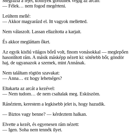
Megrázta a fejét, könnyek gördültek végig az arcán:
— Félek… nem fogod megérteni.
Leültem mellé:
— Akkor magyarázd el. Itt vagyok melletted.
Nem válaszolt. Lassan ellazította a karjait.
És akkor megláttam őket.
Az egyik kisfiú világos bőrű volt, finom vonásokkal — meglepően
hasonlított rám. A másik másképp nézett ki: sötétebb bőr, göndör
haj, de ugyanazok a szemek, mint Annának.
Nem találtam rögtön szavakat:
— Anna… ez hogy lehetséges?
Eltakarta az arcát a kezével:
— Nem tudom… de nem csaltalak meg. Esküszöm.
Ránéztem, kerestem a legkisebb jelet is, hogy hazudik.
— Biztos vagy benne? — kérdeztem halkan.
Elvette a kezét, és egyenesen rám nézett:
— Igen. Soha nem tennék ilyet.