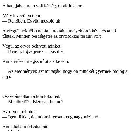
A hangjában nem volt kétség. Csak félelem.
Mély levegőt vettem:
— Rendben. Együtt megoldjuk.
A vizsgálatok több napig tartottak, amelyek örökkévalóságnak
tűntek. Minden beszélgetés az orvosokkal feszült volt.
Végül az orvos behívott minket:
— Kérem, figyeljenek — kezdte.
Anna erősen megszorította a kezem.
— Az eredmények azt mutatják, hogy ön mindkét gyermek biológiai
apja.
Összeráncoltam a homlokomat:
— Mindkettő?.. Biztosak benne?
Az orvos bólintott:
— Igen. Ritka, de tudományosan megmagyarázható.
Anna halkan felsóhajtott: