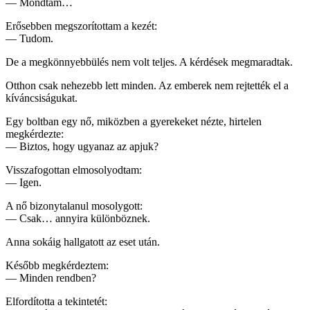
— Mondtam…
Erősebben megszorítottam a kezét:
— Tudom.
De a megkönnyebbülés nem volt teljes. A kérdések megmaradtak.
Otthon csak nehezebb lett minden. Az emberek nem rejtették el a
kíváncsiságukat.
Egy boltban egy nő, miközben a gyerekeket nézte, hirtelen
megkérdezte:
— Biztos, hogy ugyanaz az apjuk?
Visszafogottan elmosolyodtam:
— Igen.
A nő bizonytalanul mosolygott:
— Csak… annyira különböznek.
Anna sokáig hallgatott az eset után.
Később megkérdeztem:
— Minden rendben?
Elfordította a tekintetét: