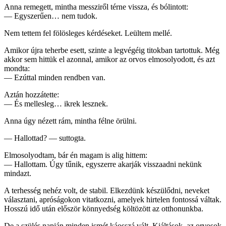
Anna remegett, mintha messziről térne vissza, és bólintott:
— Egyszerűen… nem tudok.
Nem tettem fel fölösleges kérdéseket. Leültem mellé.
Amikor újra teherbe esett, szinte a legvégéig titokban tartottuk. Még
akkor sem hittük el azonnal, amikor az orvos elmosolyodott, és azt
mondta:
— Ezúttal minden rendben van.
Aztán hozzátette:
— És mellesleg… ikrek lesznek.
Anna úgy nézett rám, mintha félne örülni.
— Hallottad? — suttogta.
Elmosolyodtam, bár én magam is alig hittem:
— Hallottam. Úgy tűnik, egyszerre akarják visszaadni nekünk
mindazt.
A terhesség nehéz volt, de stabil. Elkezdünk készülődni, neveket
választani, apróságokon vitatkozni, amelyek hirtelen fontossá váltak.
Hosszú idő után először könnyedség költözött az otthonunkba.
De a szülés napján minden ismét káosszá vált. Kiáltások, az orvosok