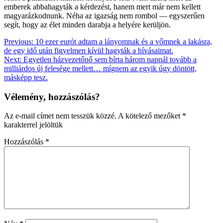
emberek abbahagyták a kérdezést, hanem mert már nem kellett
magyarázkodnunk. Néha az igazság nem rombol — egyszerűen
segít, hogy az élet minden darabja a helyére kerüljön.
Bejegyzés
Previous:
10 ezer eurót adtam a lányomnak és a vőmnek a lakásra,
de egy idő után figyelmen kívül hagyták a hívásaimat.
navigáció
Next:
Egyetlen házvezetőnő sem bírta három napnál tovább a
milliárdos új felesége mellett… mígnem az egyik úgy döntött,
másképp tesz.
Vélemény, hozzászólás?
Az e-mail címet nem tesszük közzé.
A kötelező mezőket
*
karakterrel jelöltük
Hozzászólás
*