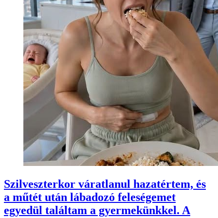
Szilveszterkor váratlanul hazatértem, és
a műtét után lábadozó feleségemet
egyedül találtam a gyermekünkkel. A