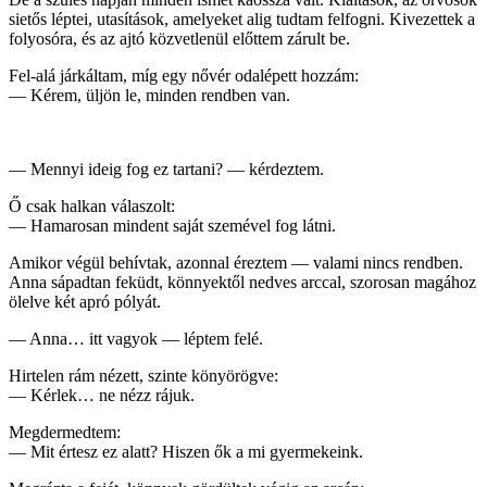
sietős léptei, utasítások, amelyeket alig tudtam felfogni. Kivezettek a
folyosóra, és az ajtó közvetlenül előttem zárult be.
Fel-alá járkáltam, míg egy nővér odalépett hozzám:
— Kérem, üljön le, minden rendben van.
— Mennyi ideig fog ez tartani? — kérdeztem.
Ő csak halkan válaszolt:
— Hamarosan mindent saját szemével fog látni.
Amikor végül behívtak, azonnal éreztem — valami nincs rendben.
Anna sápadtan feküdt, könnyektől nedves arccal, szorosan magához
ölelve két apró pólyát.
— Anna… itt vagyok — léptem felé.
Hirtelen rám nézett, szinte könyörögve:
— Kérlek… ne nézz rájuk.
Megdermedtem:
— Mit értesz ez alatt? Hiszen ők a mi gyermekeink.