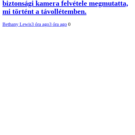
biztonsági kamera felvétele megmutatta,
mi történt a távollétemben.
Bethany Lewis
3 óra ago
3 óra ago
0