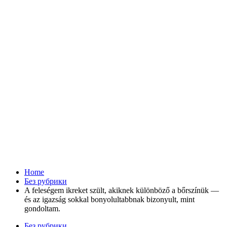
Home
Без рубрики
A feleségem ikreket szült, akiknek különböző a bőrszínük —
és az igazság sokkal bonyolultabbnak bizonyult, mint
gondoltam.
Без рубрики