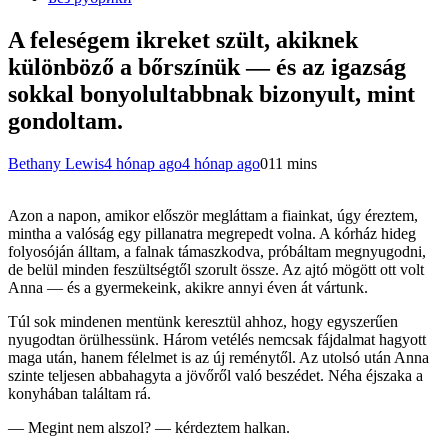
A feleségem ikreket szült, akiknek
különböző a bőrszínük — és az igazság
sokkal bonyolultabbnak bizonyult, mint
gondoltam.
Bethany Lewis
4 hónap ago
4 hónap ago
0
11 mins
Azon a napon, amikor először megláttam a fiainkat, úgy éreztem,
mintha a valóság egy pillanatra megrepedt volna. A kórház hideg
folyosóján álltam, a falnak támaszkodva, próbáltam megnyugodni,
de belül minden feszültségtől szorult össze. Az ajtó mögött ott volt
Anna — és a gyermekeink, akikre annyi éven át vártunk.
Túl sok mindenen mentünk keresztül ahhoz, hogy egyszerűen
nyugodtan örülhessünk. Három vetélés nemcsak fájdalmat hagyott
maga után, hanem félelmet is az új reménytől. Az utolsó után Anna
szinte teljesen abbahagyta a jövőről való beszédet. Néha éjszaka a
konyhában találtam rá.
— Megint nem alszol? — kérdeztem halkan.