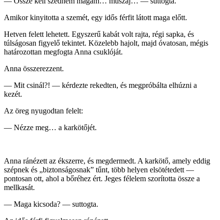
— Össze kell szednem magam… muszáj… — suttogta.
Amikor kinyitotta a szemét, egy idős férfit látott maga előtt.
Hetven felett lehetett. Egyszerű kabát volt rajta, régi sapka, és
túlságosan figyelő tekintet. Közelebb hajolt, majd óvatosan, mégis
határozottan megfogta Anna csuklóját.
Anna összerezzent.
— Mit csinál?! — kérdezte rekedten, és megpróbálta elhúzni a
kezét.
Az öreg nyugodtan felelt:
— Nézze meg… a karkötőjét.
Anna ránézett az ékszerre, és megdermedt. A karkötő, amely eddig
szépnek és „biztonságosnak” tűnt, több helyen elsötétedett —
pontosan ott, ahol a bőréhez ért. Jeges félelem szorította össze a
mellkasát.
— Maga kicsoda? — suttogta.