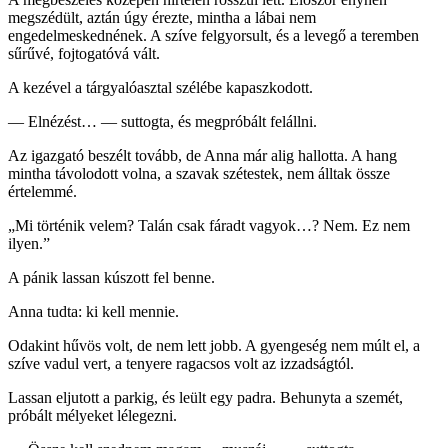
megszédült, aztán úgy érezte, mintha a lábai nem
engedelmeskednének. A szíve felgyorsult, és a levegő a teremben
sűrűvé, fojtogatóvá vált.
A kezével a tárgyalóasztal szélébe kapaszkodott.
— Elnézést… — suttogta, és megpróbált felállni.
Az igazgató beszélt tovább, de Anna már alig hallotta. A hang
mintha távolodott volna, a szavak szétestek, nem álltak össze
értelemmé.
„Mi történik velem? Talán csak fáradt vagyok…? Nem. Ez nem
ilyen.”
A pánik lassan kúszott fel benne.
Anna tudta: ki kell mennie.
Odakint hűvös volt, de nem lett jobb. A gyengeség nem múlt el, a
szíve vadul vert, a tenyere ragacsos volt az izzadságtól.
Lassan eljutott a parkig, és leült egy padra. Behunyta a szemét,
próbált mélyeket lélegezni.