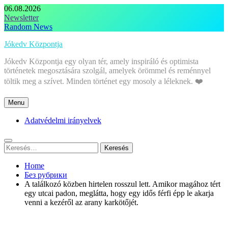
Skip
06.08.2026
to
Newsletter
content
Random News
Jókedv Központja
Jókedv Központja egy olyan tér, amely inspiráló és optimista
történetek megosztására szolgál, amelyek örömmel és reménnyel
töltik meg a szívet. Minden történet egy mosoly a léleknek. ❤️
Menu
Adatvédelmi irányelvek
Keresés:
Home
Без рубрики
A találkozó közben hirtelen rosszul lett. Amikor magához tért
egy utcai padon, meglátta, hogy egy idős férfi épp le akarja
venni a kezéről az arany karkötőjét.