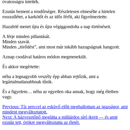
óvatosságra intették.
Ezután bement a rendőrségre. Részletesen elmesélte a hirtelen
rosszullétet, a karkötőt és az idős férfit, aki figyelmeztette.
Hazafelé menet újra és újra végiggondolta a nap történéseit.
A férje minden pillantását.
Minden szavát.
Minden „törődést”, ami most már inkább hazugságnak hangzott.
Aznap csodával határos módon megmenekült.
És akkor megértette:
néha a legnagyobb veszély épp abban rejtőzik, ami a
legártalmatlanabbnak tűnik.
És a figyelem… néha az egyetlen oka annak, hogy még életben
vagy.
Bejegyzés
Previous:
Tíz perccel az esküvő előtt meghallottam az igazságot, ami
mindent megváltoztatott.
navigáció
Next:
A házvezetőnő meglátta a milliárdos síró ikreit — és amit
ezután tett, örökre megváltoztatta az életét.