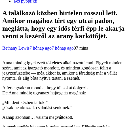
Без рубрики
A találkozó közben hirtelen rosszul lett.
Amikor magához tért egy utcai padon,
meglátta, hogy egy idős férfi épp le akarja
venni a kezéről az arany karkötőjét.
Bethany Lewis
7 hónap ago
7 hónap ago
0
7 mins
Anna mindig igyekezett tökéletes alkalmazott lenni. Figyelt minden
szóra, amit az igazgató mondott, és mindent gondosan felírt a
jegyzetfüzetébe — még akkor is, amikor a fáradtság már a vállát
nyomta, és alig bírta nyitva tartani a szemét.
A férje gyakran mondta, hogy túl sokat dolgozik.
De Anna mindig ugyanazt hajtogatta magának:
„Mindent kézben tartok.”
„Csak ne okozzak csalódást senkinek.”
Aznap azonban… valami megváltozott.
A megbeszélés közepén hirtelen rosszul lett. Először enyhén