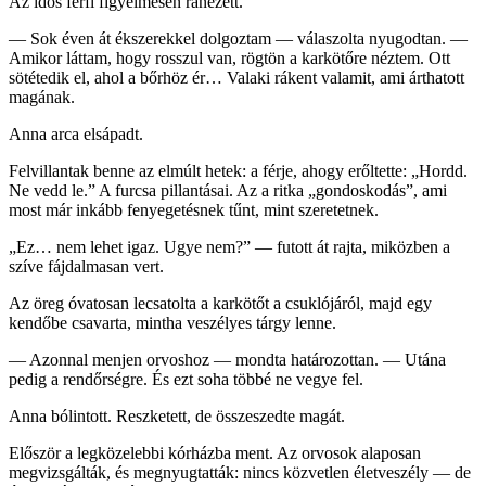
Az idős férfi figyelmesen ránézett.
— Sok éven át ékszerekkel dolgoztam — válaszolta nyugodtan. —
Amikor láttam, hogy rosszul van, rögtön a karkötőre néztem. Ott
sötétedik el, ahol a bőrhöz ér… Valaki rákent valamit, ami árthatott
magának.
Anna arca elsápadt.
Felvillantak benne az elmúlt hetek: a férje, ahogy erőltette: „Hordd.
Ne vedd le.” A furcsa pillantásai. Az a ritka „gondoskodás”, ami
most már inkább fenyegetésnek tűnt, mint szeretetnek.
„Ez… nem lehet igaz. Ugye nem?” — futott át rajta, miközben a
szíve fájdalmasan vert.
Az öreg óvatosan lecsatolta a karkötőt a csuklójáról, majd egy
kendőbe csavarta, mintha veszélyes tárgy lenne.
— Azonnal menjen orvoshoz — mondta határozottan. — Utána
pedig a rendőrségre. És ezt soha többé ne vegye fel.
Anna bólintott. Reszketett, de összeszedte magát.
Először a legközelebbi kórházba ment. Az orvosok alaposan
megvizsgálták, és megnyugtatták: nincs közvetlen életveszély — de