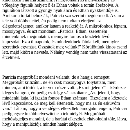
vőlegény figurák helyett ő és Ethan voltak a tortán ábrázolva. A
figurákon látszott a gyöngy nyaklánca és Ethan nyakkendője is.
Amikor a tortát behozták, Patricia szó szerint megdermedt. Az arca
tele volt döbbenettel, én pedig nem tudtam elrejteni az
elégedettségemet, amikor láttam a reakcióját. A mikrofonhoz léptem,
mosolyogva, és azt mondtam: „Patricia, Ethan, szeretném
mindenkinek megmutatni, mennyire fontos a köztetek lévő
kapcsolat. Ez a ti napotok, és mindenkinek látnia kell, mennyire
szeretitek egymást. Osszátok meg velünk!” Körülöttünk kínos csend
lett, majd kitört a nevetés. Néhány vendég nem tudta visszatartani az
érzelmeit.
Patricia megpróbált mondani valamit, de a hangja remegett.
Megpróbált kritizálni, de én csak mosolyogva folytattam, mert
minden, ami történt, a tervem része volt. „Ez mit jelent?” – kérdezte
ideges hangon, én pedig csak így válaszoltam: „Azt jelenti, hogy
mindenki látja, ki igazán fontos Ethan számára. Tisztelem a köztetek
lévő kapcsolatot, de meg kell értenetek, hogy ma az én esküvőm
van.” Láttam, hogy a vendégek elkezdtek támogatni engem, Patricia
pedig egyre inkább elveszítette a tekintélyét. Megpróbált
méltóságteljes maradni, de a barátai elkezdtek eltávolodni tőle, látva,
hogy a manipulációja minden határt átlépett.