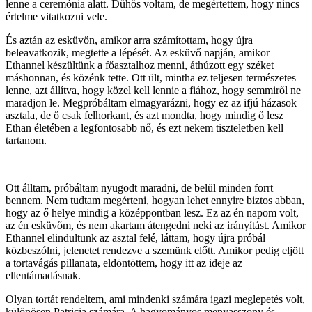
lenne a ceremónia alatt. Dühös voltam, de megértettem, hogy nincs
értelme vitatkozni vele.
És aztán az esküvőn, amikor arra számítottam, hogy újra
beleavatkozik, megtette a lépését. Az esküvő napján, amikor
Ethannel készültünk a főasztalhoz menni, áthúzott egy széket
máshonnan, és közénk tette. Ott ült, mintha ez teljesen természetes
lenne, azt állítva, hogy közel kell lennie a fiához, hogy semmiről ne
maradjon le. Megpróbáltam elmagyarázni, hogy ez az ifjú házasok
asztala, de ő csak felhorkant, és azt mondta, hogy mindig ő lesz
Ethan életében a legfontosabb nő, és ezt nekem tiszteletben kell
tartanom.
Ott álltam, próbáltam nyugodt maradni, de belül minden forrt
bennem. Nem tudtam megérteni, hogyan lehet ennyire biztos abban,
hogy az ő helye mindig a középpontban lesz. Ez az én napom volt,
az én esküvőm, és nem akartam átengedni neki az irányítást. Amikor
Ethannel elindultunk az asztal felé, láttam, hogy újra próbál
közbeszólni, jelenetet rendezve a szemünk előtt. Amikor pedig eljött
a tortavágás pillanata, eldöntöttem, hogy itt az ideje az
ellentámadásnak.
Olyan tortát rendeltem, ami mindenki számára igazi meglepetés volt,
különösen Patricia számára. A hagyományos menyasszony és