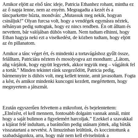
Amikor eljött az első tánc ideje, Patricia Ethanhez rohant, mintha ez
az ő napja lenne, nem az enyém. Megragadta a kezét és a
táncparkettre húzta, mondván: „Mutassuk meg nekik, hogyan
csináljuk!” Olyan furcsa volt, hogy a vendégek egymásra néztek,
néhányan pedig suttogtak, hogy ez nincs rendben. Én ott álltam és
nevettem, bár valójában dühös voltam. Nem tudtam elhinni, hogy
Ethan hagyja neki ezt a viselkedést, de közben tudtam, hogy eljött
az én pillanatom.
Amikor a tánc véget ért, és mindenki a tortavágáshoz gyűlt össze,
felálltam, Patriciára néztem és mosolyogva azt mondtam: „Látom,
alig várjátok, hogy együtt legyetek, akkor tegyük meg – vágjátok fel
a tortát.” Minden tekintet ránk szegeződött, Patricia pedig,
bármennyire is dühös volt, meg kellett tennie, amit javasoltam. Fogta
a kést, és amikor mindenki kuncogni kezdett, megértettem, hogy
megnyertem a játszmát.
Ezután egyszerűen felvettem a mikrofont, és bejelentettem:
„Elnézést, el kell mennem, fontosabb dolgaim vannak annál, mint
hogy a saját bulimon a figyelemért harcoljak.” Ezekkel a szavakkal
a kijárat felé indultam, a barátnőim pedig utánam jöttek, alig bírták
visszatartani a nevetést. A limuzinban leültünk, és koccintottunk a
szabadságunkra, arra, hogy már nem kell elviselnünk a