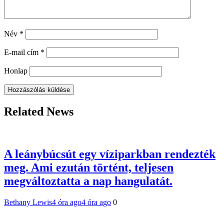
Név
*
E-mail cím
*
Honlap
Related News
A leánybúcsút egy víziparkban rendezték
meg. Ami ezután történt, teljesen
megváltoztatta a nap hangulatát.
Bethany Lewis
4 óra ago
4 óra ago
0