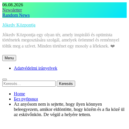
Skip
06.08.2026
to
Newsletter
content
Random News
Jókedv Központja
Jókedv Központja egy olyan tér, amely inspiráló és optimista
történetek megosztására szolgál, amelyek örömmel és reménnyel
töltik meg a szívet. Minden történet egy mosoly a léleknek. ❤️
Menu
Adatvédelmi irányelvek
Keresés:
Home
Без рубрики
Az anyósom nem is sejtette, hogy ilyen könnyen
beleegyezem, amikor eldöntötte, hogy közém és a fia közé ül
az esküvőnkön. De végül a helyére tettem.