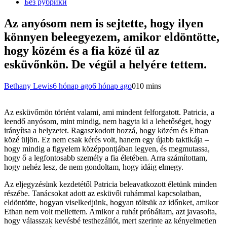
Без рубрики
Az anyósom nem is sejtette, hogy ilyen
könnyen beleegyezem, amikor eldöntötte,
hogy közém és a fia közé ül az
esküvőnkön. De végül a helyére tettem.
Bethany Lewis
6 hónap ago
6 hónap ago
0
10 mins
Az esküvőmön történt valami, ami mindent felforgatott. Patricia, a
leendő anyósom, mint mindig, nem hagyta ki a lehetőséget, hogy
irányítsa a helyzetet. Ragaszkodott hozzá, hogy közém és Ethan
közé üljön. Ez nem csak kérés volt, hanem egy újabb taktikája –
hogy mindig a figyelem középpontjában legyen, és megmutassa,
hogy ő a legfontosabb személy a fia életében. Arra számítottam,
hogy nehéz lesz, de nem gondoltam, hogy idáig elmegy.
Az eljegyzésünk kezdetétől Patricia beleavatkozott életünk minden
részébe. Tanácsokat adott az esküvői ruhámmal kapcsolatban,
eldöntötte, hogyan viselkedjünk, hogyan töltsük az időnket, amikor
Ethan nem volt mellettem. Amikor a ruhát próbáltam, azt javasolta,
hogy válasszak kevésbé testhezállót, mert szerinte az kényelmetlen