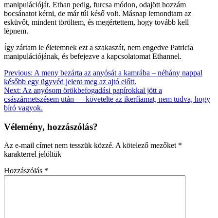
manipulációját. Ethan pedig, furcsa módon, odajött hozzám
bocsánatot kérni, de már túl késő volt. Másnap lemondtam az
esküvőt, mindent töröltem, és megértettem, hogy tovább kell
lépnem.
Így zártam le életemnek ezt a szakaszát, nem engedve Patricia
manipulációjának, és befejezve a kapcsolatomat Ethannel.
Bejegyzés
Previous:
A meny bezárta az anyósát a kamrába – néhány nappal
később egy ügyvéd jelent meg az ajtó előtt.
navigáció
Next:
Az anyósom örökbefogadási papírokkal jött a
császármetszésem után — követelte az ikerfiamat, nem tudva, hogy
bíró vagyok.
Vélemény, hozzászólás?
Az e-mail címet nem tesszük közzé.
A kötelező mezőket
*
karakterrel jelöltük
Hozzászólás
*